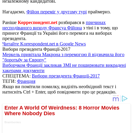
незалежному кандидатові.
Нагадаємо,
Фійон переміг у другому турі
праймериз.
Раніше
Корреспондент.net
розбирався в
причинах
несподіваного виходу Франсуа Фійона
з тіні і в тому, що
принесе Франції та Україні його перемога на виборах
президента.
Читайте Korrespondent.net в Google News
Вибори президента Франції-2017
Меркель привітала Макрона з перемогою й відзначила його
"боротьбу за Європу"
Виборчком Франції закликав ЗМІ не поширювати викрадені
хакерами документи
СПЕЦТЕМА:
Вибори президента Франції-2017
ТЕГИ:
Франция
Якщо ви помітили помилку, виділіть необхідний текст і
натисніть Ctrl + Enter, щоб повідомити про це редакцію.