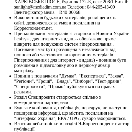
ХАРКІВСЬКЕ ШОСЕ, будинок 172-Б, офіс 208/1 E-mail:
sunlight@mediadim.com.ua
Телефон: 044-205-43-00
Ідентифікатор медіа – R40-06068
Використання будь-яких матеріалів, розміщених на
сайті, дозволяється за умови посилання на
Корреспондент.net.
При копіюванні матеріалів зі сторінки « Новини України
і світу» , для інтернет - видань - обов'язкове пряме
відкрите для пошукових систем гіперпосилання .
Посилання має бути розміщена в незалежності від
повного або часткового використання матеріалів.
Гіперпосилання ( для інтернет - видань) - повинна бути
розміщена в підзаголовку або в першому абзаці
матеріалу.
Новини з позначками "Думка", "Експертиза", "Заява",
"Регіони", "Гроші", "Влада", "Вибори", "Тест-драйв",
"Спецпроекти", "Промо" публікуються на правах
реклами.
Розділ Спецпроекти створюється спільно з
комерційними партнерами.
Будь яке копіювання, публікація, передрук, чи наступне
поширення інформації, що містить посилання на
"Інтерфакс-Україна", EPA / UPG, суворо забороняється.
Власник веб-сторінки в розділі Я-Корреспондент є автор
публікації.