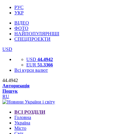
РУС
УКР
ВІДЕО
ФОТО
НАЙПОПУЛЯРНІШІ
СПЕЦПРОЕКТИ
USD
USD
44.4942
EUR
51.3366
Всі курси валют
44.4942
Авторизація
Пошук
RU
ВСІ РОЗДІЛИ
Головна
Україна
Місто
Світ