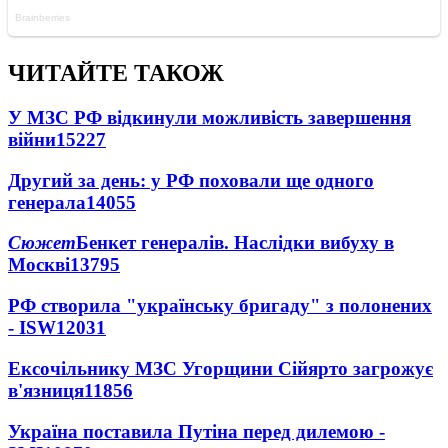
ЧИТАЙТЕ ТАКОЖ
У МЗС РФ відкинули можливість завершення
війни
15227
Другий за день: у РФ поховали ще одного
генерала
14055
Сюжет
Бенкет генералів. Наслідки вибуху в
Москві
13795
РФ створила "українську бригаду" з полонених
- ISW
12031
Ексочільнику МЗС Угорщини Сійярто загрожує
в'язниця
11856
Україна поставила Путіна перед дилемою -