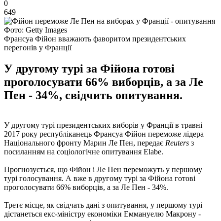
0
649
Фото: Getty Images
Франсуа Фійон вважають фаворитом президентських
перегонів у Франції
У другому турі за Фійона готові
проголосувати 66% виборців, а за Ле
Пен - 34%, свідчить опитування.
У другому турі президентських виборів у Франції в травні
2017 року республіканець Франсуа Фійон переможе лідера
Національного фронту Марин Ле Пен, передає
Reuters
з
посиланням на соціологічне опитування Elabe.
Прогнозується, що Фійон і Ле Пен переможуть у першому
турі голосування. А вже в другому турі за Фійона готові
проголосувати 66% виборців, а за Ле Пен - 34%.
Третє місце, як свідчать дані з опитування, у першому турі
дістанеться екс-міністру економіки Еммануелю Макрону -