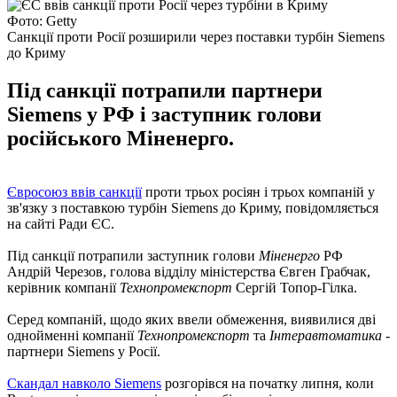
Фото: Getty
Санкції проти Росії розширили через поставки турбін Siemens
до Криму
Під санкції потрапили партнери
Siemens у РФ і заступник голови
російського Міненерго.
Євросоюз ввів санкції
проти трьох росіян і трьох компаній у
зв'язку з поставкою турбін Siemens до Криму, повідомляється
на сайті Ради ЄС.
Під санкції потрапили заступник голови
Міненерго
РФ
Андрій Черезов, голова відділу міністерства Євген Грабчак,
керівник компанії
Технопромекспорт
Сергій Топор-Гілка.
Серед компаній, щодо яких ввели обмеження, виявилися дві
однойменні компанії
Технопромекспорт
та
Інтеравтоматика
-
партнери Siemens у Росії.
Скандал навколо Siemens
розгорівся на початку липня, коли