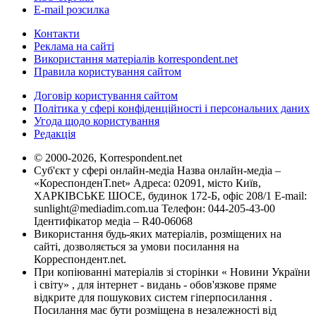
E-mail розсилка
Контакти
Реклама на сайті
Використання матеріалів korrespondent.net
Правила користування сайтом
Договір користування сайтом
Політика у сфері конфіденційності і персональних даних
Угода щодо користування
Редакція
© 2000-2026, Korrespondent.net
Суб'єкт у сфері онлайн-медіа Назва онлайн-медіа –
«КореспонденТ.net» Адреса: 02091, місто Київ,
ХАРКІВСЬКЕ ШОСЕ, будинок 172-Б, офіс 208/1 E-mail:
sunlight@mediadim.com.ua
Телефон: 044-205-43-00
Ідентифікатор медіа – R40-06068
Використання будь-яких матеріалів, розміщених на
сайті, дозволяється за умови посилання на
Корреспондент.net.
При копіюванні матеріалів зі сторінки « Новини України
і світу» , для інтернет - видань - обов'язкове пряме
відкрите для пошукових систем гіперпосилання .
Посилання має бути розміщена в незалежності від