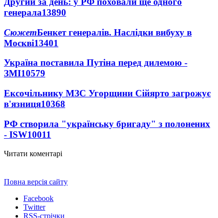
Другий за день: у РФ поховали ще одного
генерала
13890
Сюжет
Бенкет генералів. Наслідки вибуху в
Москві
13401
Україна поставила Путіна перед дилемою -
ЗМІ
10579
Ексочільнику МЗС Угорщини Сійярто загрожує
в'язниця
10368
РФ створила "українську бригаду" з полонених
- ISW
10011
Читати коментарі
Повна версія сайту
Facebook
Twitter
RSS-стрічки