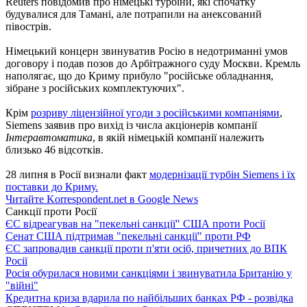
Reuters повідомив про німецькі турбіни, які спочатку
будувалися для Тамані, але потрапили на анексований
півострів.
Німецький концерн звинуватив Росію в недотриманні умов
договору і подав позов до Арбітражного суду Москви. Кремль
наполягає, що до Криму прибуло "російське обладнання,
зібране з російських комплектуючих".
Крім
розриву ліцензійної угоди з російськими компаніями
,
Siemens заявив про вихід із числа акціонерів компанії
Інтеравтоматика
, в якій німецькій компанії належить
близько 46 відсотків.
28 липня в Росії визнали факт
модернізації турбін Siemens і їх
поставки до Криму.
Читайте Korrespondent.net в Google News
Санкції проти Росії
ЄС відреагував на "пекельні санкції" США проти Росії
Сенат США підтримав "пекельні санкції" проти РФ
ЄС запровадив санкції проти п'яти осіб, причетних до ВПК
Росії
Росія обурилася новими санкціями і звинуватила Британію у
"війні"
Кредитна криза вдарила по найбільших банках РФ - розвідка