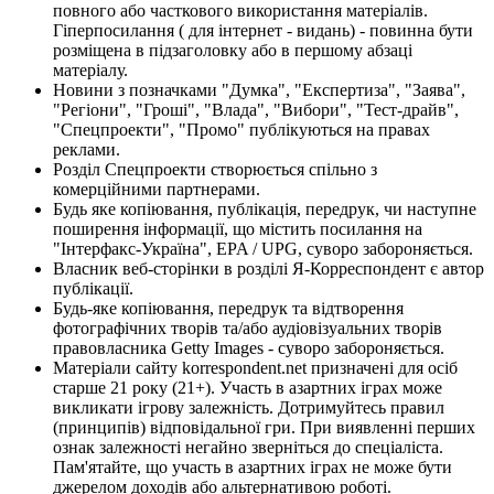
повного або часткового використання матеріалів.
Гіперпосилання ( для інтернет - видань) - повинна бути
розміщена в підзаголовку або в першому абзаці
матеріалу.
Новини з позначками "Думка", "Експертиза", "Заява",
"Регіони", "Гроші", "Влада", "Вибори", "Тест-драйв",
"Спецпроекти", "Промо" публікуються на правах
реклами.
Розділ Спецпроекти створюється спільно з
комерційними партнерами.
Будь яке копіювання, публікація, передрук, чи наступне
поширення інформації, що містить посилання на
"Інтерфакс-Україна", EPA / UPG, суворо забороняється.
Власник веб-сторінки в розділі Я-Корреспондент є автор
публікації.
Будь-яке копіювання, передрук та відтворення
фотографічних творів та/або аудіовізуальних творів
правовласника Getty Images - суворо забороняється.
Матеріали сайту korrespondent.net призначені для осіб
старше 21 року (21+). Участь в азартних іграх може
викликати ігрову залежність. Дотримуйтесь правил
(принципів) відповідальної гри. При виявленні перших
ознак залежності негайно зверніться до спеціаліста.
Пам'ятайте, що участь в азартних іграх не може бути
джерелом доходів або альтернативою роботі.