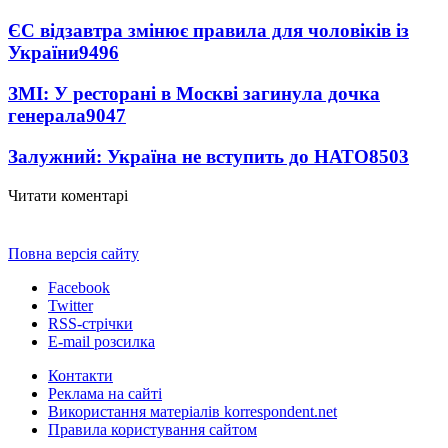
ЄС відзавтра змінює правила для чоловіків із
України
9496
ЗМІ: У ресторані в Москві загинула дочка
генерала
9047
Залужний: Україна не вступить до НАТО
8503
Читати коментарі
Повна версія сайту
Facebook
Twitter
RSS-стрічки
E-mail розсилка
Контакти
Реклама на сайті
Використання матеріалів korrespondent.net
Правила користування сайтом