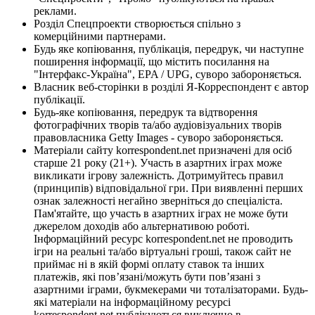
реклами.
Розділ Спецпроекти створюється спільно з
комерційними партнерами.
Будь яке копіювання, публікація, передрук, чи наступне
поширення інформації, що містить посилання на
"Інтерфакс-Україна", EPA / UPG, суворо забороняється.
Власник веб-сторінки в розділі Я-Корреспондент є автор
публікації.
Будь-яке копіювання, передрук та відтворення
фотографічних творів та/або аудіовізуальних творів
правовласника Getty Images - суворо забороняється.
Матеріали сайту korrespondent.net призначені для осіб
старше 21 року (21+). Участь в азартних іграх може
викликати ігрову залежність. Дотримуйтесь правил
(принципів) відповідальної гри. При виявленні перших
ознак залежності негайно зверніться до спеціаліста.
Пам'ятайте, що участь в азартних іграх не може бути
джерелом доходів або альтернативою роботі.
Інформаційний ресурс korrespondent.net не проводить
ігри на реальні та/або віртуальні гроші, також сайт не
приймає ні в якій формі оплату ставок та інших
платежів, які пов’язані/можуть бути пов’язані з
азартними іграми, букмекерами чи тоталізаторами. Будь-
які матеріали на інформаційному ресурсі
korrespondent.net публікуються виключно в