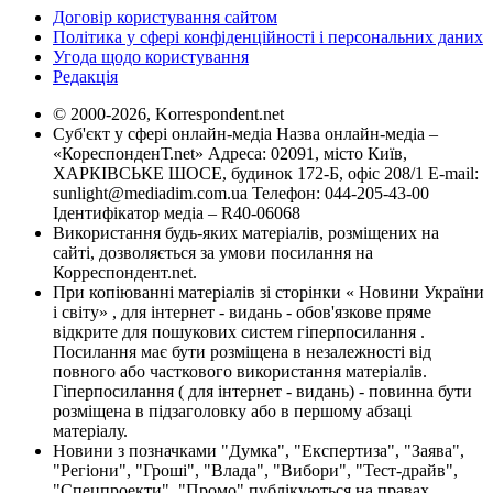
Договір користування сайтом
Політика у сфері конфіденційності і персональних даних
Угода щодо користування
Редакція
© 2000-2026, Korrespondent.net
Суб'єкт у сфері онлайн-медіа Назва онлайн-медіа –
«КореспонденТ.net» Адреса: 02091, місто Київ,
ХАРКІВСЬКЕ ШОСЕ, будинок 172-Б, офіс 208/1 E-mail:
sunlight@mediadim.com.ua
Телефон: 044-205-43-00
Ідентифікатор медіа – R40-06068
Використання будь-яких матеріалів, розміщених на
сайті, дозволяється за умови посилання на
Корреспондент.net.
При копіюванні матеріалів зі сторінки « Новини України
і світу» , для інтернет - видань - обов'язкове пряме
відкрите для пошукових систем гіперпосилання .
Посилання має бути розміщена в незалежності від
повного або часткового використання матеріалів.
Гіперпосилання ( для інтернет - видань) - повинна бути
розміщена в підзаголовку або в першому абзаці
матеріалу.
Новини з позначками "Думка", "Експертиза", "Заява",
"Регіони", "Гроші", "Влада", "Вибори", "Тест-драйв",
"Спецпроекти", "Промо" публікуються на правах