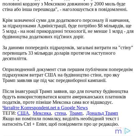
половині кордону з Мексикою довжиною у 2000 миль буде
стіна або інша перешкода", - наголошується в повідомленні.
Крім зазначеної суми для додаткового персоналу й навчання,
за підрахунками Адміністрації, буде потрібно $8 мільярдів, ще
5 млрд - на нові прикордонні технології, не менше 1 млрд - для
будівництва додаткових під'їзних доріг.
За даними попередніх підрахунків, загальні витрати на "стіну"
перевищать 33 мільярди доларів протягом наступного
десятиліття.
Оприлюднений документ став першим публічним попереднім
підрахунком витрат США на будівництво стіни, про яку
Трамп заявляв ще під час передвиборної кампанії.
Після інавгурації Трамп заявив, що для початку будівництва
будуть використовуватися кошти американських платників
податків, проте пізніше Мексика сама все відшкодує.
Читайте Korrespondent.net в Google News
ТЕГИ:
США
,
Мексика
,
стена
,
Трамп
,
Дональд Трамп
Якщо ви помітили помилку, виділіть необхідний текст і
натисніть Ctrl + Enter, щоб повідомити про це редакцію.