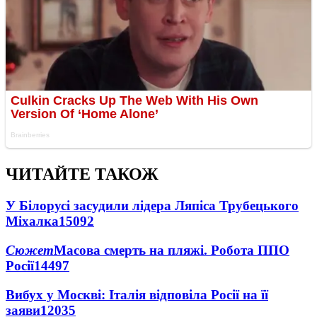
ЧИТАЙТЕ ТАКОЖ
У Білорусі засудили лідера Ляпіса Трубецького
Міхалка
15092
Сюжет
Масова смерть на пляжі. Робота ППО
Росії
14497
Вибух у Москві: Італія відповіла Росії на її
заяви
12035