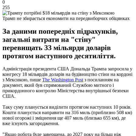
0
255
Трамп не збирається економити на передвиборчих обіцянках
За даними попередніх підрахунків,
загальні витрати на "стіну"
перевищать 33 мільярди доларів
протягом наступного десятиліття.
Адміністрація президента США Дональда Трампа запросила у
конгресу 18 мільярдів доларів на будівництво стіни на кордоні
з Мексикою, пише
The Washington Post
з посиланням на
документ, який був спрямований Службою митного і
прикордонного контролю Міністерства внутрішньої безпеки
США.
Таку суму планується виділити протягом наступних 10 років.
Кошти планується направити на 316 миль (приблизно 508 км)
нової огорожі і зміцнення ще 407 миль (близько 655 км), де
вже існують загородження.
"Якщо робота буде завершена, до 2027 року на більш ніж