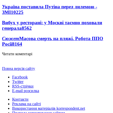
Україна поставила Путіна перед дилемою -
ЗМІ
10225
Вибух у ресторані: у Москві таємно поховали
генерала
8562
Сюжет
Масова смерть на пляжі. Робота ППО
Росії
8164
Читати коментарі
Повна версія сайту
Facebook
Twitter
RSS-стрічки
E-mail розсилка
Контакти
Реклама на сайті
Використання матеріалів korrespondent.net
Правила користування сайтом