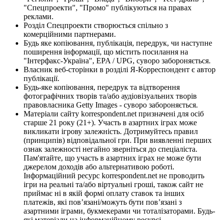
"Спецпроекти", "Промо" публікуються на правах
реклами.
Розділ Спецпроекти створюється спільно з
комерційними партнерами.
Будь яке копіювання, публікація, передрук, чи наступне
поширення інформації, що містить посилання на
"Інтерфакс-Україна", EPA / UPG, суворо забороняється.
Власник веб-сторінки в розділі Я-Корреспондент є автор
публікації.
Будь-яке копіювання, передрук та відтворення
фотографічних творів та/або аудіовізуальних творів
правовласника Getty Images - суворо забороняється.
Матеріали сайту korrespondent.net призначені для осіб
старше 21 року (21+). Участь в азартних іграх може
викликати ігрову залежність. Дотримуйтесь правил
(принципів) відповідальної гри. При виявленні перших
ознак залежності негайно зверніться до спеціаліста.
Пам'ятайте, що участь в азартних іграх не може бути
джерелом доходів або альтернативою роботі.
Інформаційний ресурс korrespondent.net не проводить
ігри на реальні та/або віртуальні гроші, також сайт не
приймає ні в якій формі оплату ставок та інших
платежів, які пов’язані/можуть бути пов’язані з
азартними іграми, букмекерами чи тоталізаторами. Будь-
які матеріали на інформаційному ресурсі