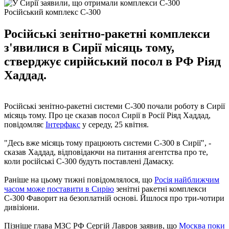
Російський комплекс С-300
Російські зенітно-ракетні комплекси
з'явилися в Сирії місяць тому,
стверджує сирійський посол в РФ Ріяд
Хаддад.
Російські зенітно-ракетні системи С-300 почали роботу в Сирії
місяць тому. Про це сказав посол Сирії в Росії Ріяд Хаддад,
повідомляє
Інтерфакс
у середу, 25 квітня.
"Десь вже місяць тому працюють системи С-300 в Сирії", -
сказав Хаддад, відповідаючи на питання агентства про те,
коли російські С-300 будуть поставлені Дамаску.
Раніше на цьому тижні повідомлялося, що
Росія найближчим
часом може поставити в Сирію
зенітні ракетні комплекси
С-300 Фаворит на безоплатній основі. Йшлося про три-чотири
дивізіони.
Пізніше глава МЗС РФ Сергій Лавров заявив, що
Москва поки