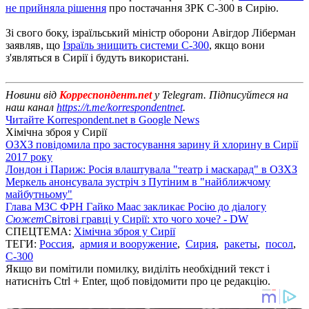
не прийняла рішення
про постачання ЗРК С-300 в Сирію.
Зі свого боку, ізраїльський міністр оборони Авігдор Ліберман
заявляв, що
Ізраїль знищить системи С-300
, якщо вони
з'являться в Сирії і будуть використані.
Новини від
Корреспондент.net
у Telegram. Підписуйтеся на
наш канал
https://t.me/korrespondentnet
.
Читайте Korrespondent.net в Google News
Хімічна зброя у Сирії
ОЗХЗ повідомила про застосування зарину й хлорину в Сирії
2017 року
Лондон і Париж: Росія влаштувала "театр і маскарад" в ОЗХЗ
Меркель анонсувала зустріч з Путіним в "найближчому
майбутньому"
Глава МЗС ФРН Гайко Маас закликає Росію до діалогу
Сюжет
Світові гравці у Сирії: хто чого хоче? - DW
СПЕЦТЕМА:
Хімічна зброя у Сирії
ТЕГИ:
Россия
,
армия и вооружение
,
Сирия
,
ракеты
,
посол
,
С-300
Якщо ви помітили помилку, виділіть необхідний текст і
натисніть Ctrl + Enter, щоб повідомити про це редакцію.