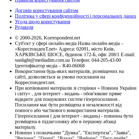
Договір користування сайтом
Політика у сфері конфіденційності і персональних даних
Угода щодо користування
Редакція
© 2000-2026, Korrespondent.net
Суб'єкт у сфері онлайн-медіа Назва онлайн-медіа –
«КореспонденТ.net» Адреса: 02091, місто Київ,
ХАРКІВСЬКЕ ШОСЕ, будинок 172-Б, офіс 208/1 E-mail:
sunlight@mediadim.com.ua
Телефон: 044-205-43-00
Ідентифікатор медіа – R40-06068
Використання будь-яких матеріалів, розміщених на
сайті, дозволяється за умови посилання на
Корреспондент.net.
При копіюванні матеріалів зі сторінки « Новини України
і світу» , для інтернет - видань - обов'язкове пряме
відкрите для пошукових систем гіперпосилання .
Посилання має бути розміщена в незалежності від
повного або часткового використання матеріалів.
Гіперпосилання ( для інтернет - видань) - повинна бути
розміщена в підзаголовку або в першому абзаці
матеріалу.
Новини з позначками "Думка", "Експертиза", "Заява",
"Регіони", "Гроші", "Влада", "Вибори", "Тест-драйв",