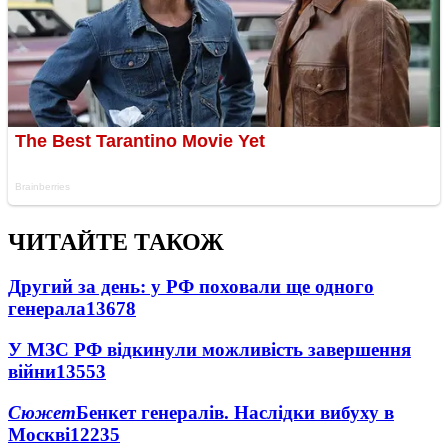
ЧИТАЙТЕ ТАКОЖ
Другий за день: у РФ поховали ще одного
генерала
13678
У МЗС РФ відкинули можливість завершення
війни
13553
Сюжет
Бенкет генералів. Наслідки вибуху в
Москві
12235