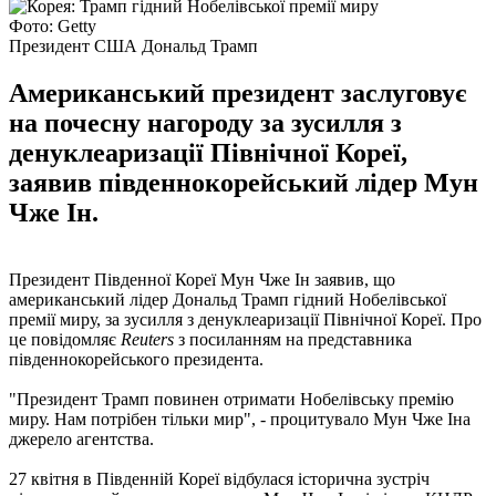
Фото: Getty
Президент США Дональд Трамп
Американський президент заслуговує
на почесну нагороду за зусилля з
денуклеаризації Північної Кореї,
заявив південнокорейський лідер Мун
Чже Ін.
Президент Південної Кореї Мун Чже Ін заявив, що
американський лідер Дональд Трамп гідний Нобелівської
премії миру, за зусилля з денуклеаризації Північної Кореї. Про
це повідомляє
Reuters
з посиланням на представника
південнокорейського президента.
"Президент Трамп повинен отримати Нобелівську премію
миру. Нам потрібен тільки мир", - процитувало Мун Чже Іна
джерело агентства.
27 квітня в Південній Кореї відбулася історична зустріч