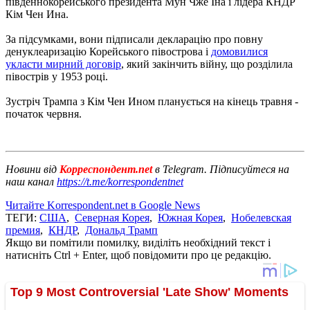
південнокорейського президента Мун Чже Іна і лідера КНДР
Кім Чен Ина.
За підсумками, вони підписали декларацію про повну
денуклеаризацію Корейського півострова і
домовилися
укласти мирний договір
, який закінчить війну, що розділила
півострів у 1953 році.
Зустріч Трампа з Кім Чен Ином планується на кінець травня -
початок червня.
Новини від
Корреспондент.net
в Telegram. Підписуйтеся на
наш канал
https://t.me/korrespondentnet
Читайте Korrespondent.net в Google News
ТЕГИ:
США
,
Северная Корея
,
Южная Корея
,
Нобелевская
премия
,
КНДР
,
Дональд Трамп
Якщо ви помітили помилку, виділіть необхідний текст і
натисніть Ctrl + Enter, щоб повідомити про це редакцію.