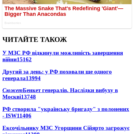
ЧИТАЙТЕ ТАКОЖ
У МЗС РФ відкинули можливість завершення
війни
15162
Другий за день: у РФ поховали ще одного
генерала
13994
Сюжет
Бенкет генералів. Наслідки вибуху в
Москві
13748
РФ створила "українську бригаду" з полонених
- ISW
11406
Ексочільнику МЗС Угорщини Сійярто загрожує