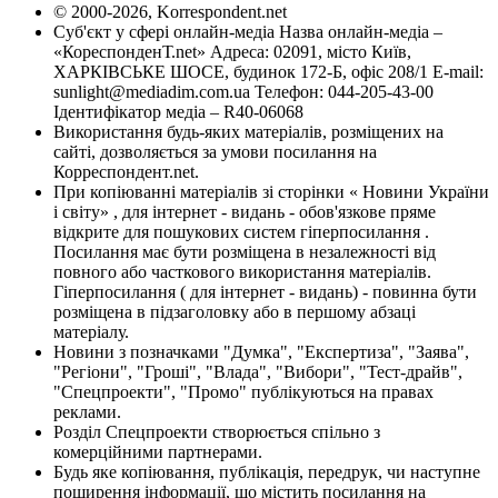
© 2000-2026, Korrespondent.net
Суб'єкт у сфері онлайн-медіа Назва онлайн-медіа –
«КореспонденТ.net» Адреса: 02091, місто Київ,
ХАРКІВСЬКЕ ШОСЕ, будинок 172-Б, офіс 208/1 E-mail:
sunlight@mediadim.com.ua
Телефон: 044-205-43-00
Ідентифікатор медіа – R40-06068
Використання будь-яких матеріалів, розміщених на
сайті, дозволяється за умови посилання на
Корреспондент.net.
При копіюванні матеріалів зі сторінки « Новини України
і світу» , для інтернет - видань - обов'язкове пряме
відкрите для пошукових систем гіперпосилання .
Посилання має бути розміщена в незалежності від
повного або часткового використання матеріалів.
Гіперпосилання ( для інтернет - видань) - повинна бути
розміщена в підзаголовку або в першому абзаці
матеріалу.
Новини з позначками "Думка", "Експертиза", "Заява",
"Регіони", "Гроші", "Влада", "Вибори", "Тест-драйв",
"Спецпроекти", "Промо" публікуються на правах
реклами.
Розділ Спецпроекти створюється спільно з
комерційними партнерами.
Будь яке копіювання, публікація, передрук, чи наступне
поширення інформації, що містить посилання на