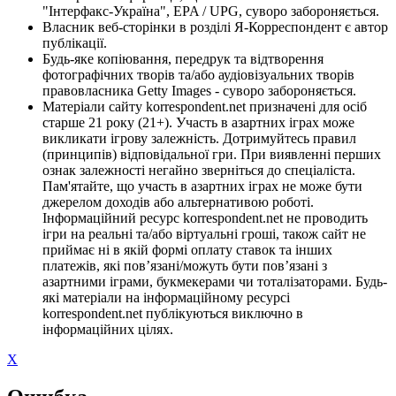
"Інтерфакс-Україна", EPA / UPG, суворо забороняється.
Власник веб-сторінки в розділі Я-Корреспондент є автор
публікації.
Будь-яке копіювання, передрук та відтворення
фотографічних творів та/або аудіовізуальних творів
правовласника Getty Images - суворо забороняється.
Матеріали сайту korrespondent.net призначені для осіб
старше 21 року (21+). Участь в азартних іграх може
викликати ігрову залежність. Дотримуйтесь правил
(принципів) відповідальної гри. При виявленні перших
ознак залежності негайно зверніться до спеціаліста.
Пам'ятайте, що участь в азартних іграх не може бути
джерелом доходів або альтернативою роботі.
Інформаційний ресурс korrespondent.net не проводить
ігри на реальні та/або віртуальні гроші, також сайт не
приймає ні в якій формі оплату ставок та інших
платежів, які пов’язані/можуть бути пов’язані з
азартними іграми, букмекерами чи тоталізаторами. Будь-
які матеріали на інформаційному ресурсі
korrespondent.net публікуються виключно в
інформаційних цілях.
X