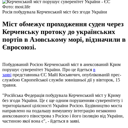
Фото: most.life
Росія побудувала Керченський міст без згоди України
Міст обмежує проходження суден через
Керченську протоку до українських
портів в Азовському морі, відзначили в
Євросоюзі.
Побудований Росією Керченський міст в анексований Крим
порушує суверенітет України. Про це йдеться
в
заяві
представника ЄС Майї Косьянчич, опублікованій прес-
службою Європейської служби зовнішньої дії у вівторок, 15
травня.
"Російська Федерація побудувала Керченський міст у Криму
без згоди України. Це є ще одним порушенням суверенітету і
територіальної цілісності України Росією. Будівництво моста
направлено на подальшу вимушену інтеграцію незаконно
анексованого півострова з Росією і його ізоляцію від України,
частиною якої вона є", - йдеться в заяві.