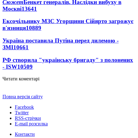
Сюжет
Бенкет генералів. Наслідки вибуху в
Москві
13641
Ексочільнику МЗС Угорщини Сійярто загрожує
в'язниця
10889
Україна поставила Путіна перед дилемою -
ЗМІ
10661
РФ створила "українську бригаду" з полонених
- ISW
10509
Читати коментарі
Повна версія сайту
Facebook
Twitter
RSS-стрічки
E-mail розсилка
Контакти