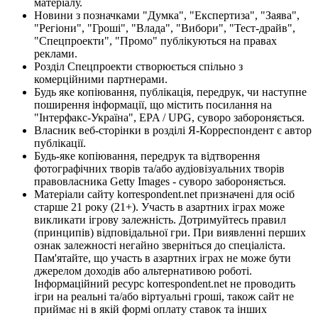
матеріалу.
Новини з позначками "Думка", "Експертиза", "Заява",
"Регіони", "Гроші", "Влада", "Вибори", "Тест-драйв",
"Спецпроекти", "Промо" публікуються на правах
реклами.
Розділ Спецпроекти створюється спільно з
комерційними партнерами.
Будь яке копіювання, публікація, передрук, чи наступне
поширення інформації, що містить посилання на
"Інтерфакс-Україна", EPA / UPG, суворо забороняється.
Власник веб-сторінки в розділі Я-Корреспондент є автор
публікації.
Будь-яке копіювання, передрук та відтворення
фотографічних творів та/або аудіовізуальних творів
правовласника Getty Images - суворо забороняється.
Матеріали сайту korrespondent.net призначені для осіб
старше 21 року (21+). Участь в азартних іграх може
викликати ігрову залежність. Дотримуйтесь правил
(принципів) відповідальної гри. При виявленні перших
ознак залежності негайно зверніться до спеціаліста.
Пам'ятайте, що участь в азартних іграх не може бути
джерелом доходів або альтернативою роботі.
Інформаційний ресурс korrespondent.net не проводить
ігри на реальні та/або віртуальні гроші, також сайт не
приймає ні в якій формі оплату ставок та інших