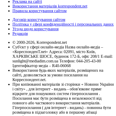
Реклама на сайті
Використання матеріалів korrespondent.net
Правила користування сайтом
Договір користування сайтом
Політика у сфері конфіденційності і персональних даних
Угода щодо користування
Редакція
© 2000-2026, Korrespondent.net
Суб'єкт у сфері онлайн-медіа Назва онлайн-медіа –
«КореспонденТ.net» Адреса: 02091, місто Київ,
ХАРКІВСЬКЕ ШОСЕ, будинок 172-Б, офіс 208/1 E-mail:
sunlight@mediadim.com.ua
Телефон: 044-205-43-00
Ідентифікатор медіа – R40-06068
Використання будь-яких матеріалів, розміщених на
сайті, дозволяється за умови посилання на
Корреспондент.net.
При копіюванні матеріалів зі сторінки « Новини України
і світу» , для інтернет - видань - обов'язкове пряме
відкрите для пошукових систем гіперпосилання .
Посилання має бути розміщена в незалежності від
повного або часткового використання матеріалів.
Гіперпосилання ( для інтернет - видань) - повинна бути
розміщена в підзаголовку або в першому абзаці