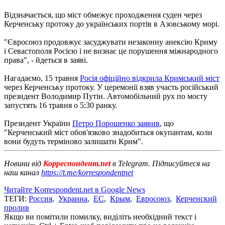
Відзначається, що міст обмежує проходження суден через
Керченську протоку до українських портів в Азовському морі.
"Євросоюз продовжує засуджувати незаконну анексію Криму
і Севастополя Росією і не визнає це порушення міжнародного
права", - йдеться в заяві.
Нагадаємо, 15 травня
Росія офіційно відкрила Кримський міст
через Керченську протоку. У церемонії взяв участь російський
президент Володимир Путін. Автомобільний рух по мосту
запустять 16 травня о 5:30 ранку.
Президент України
Петро Порошенко заявив
, що
"Керченський міст обов'язково знадобиться окупантам, коли
вони будуть терміново залишати Крим".
Новини від
Корреспондент.net
в Telegram. Підписуйтеся на
наш канал
https://t.me/korrespondentnet
Читайте Korrespondent.net в Google News
ТЕГИ:
Россия
,
Украина
,
ЕС
,
Крым
,
Евросоюз
,
Керченский
пролив
Якщо ви помітили помилку, виділіть необхідний текст і