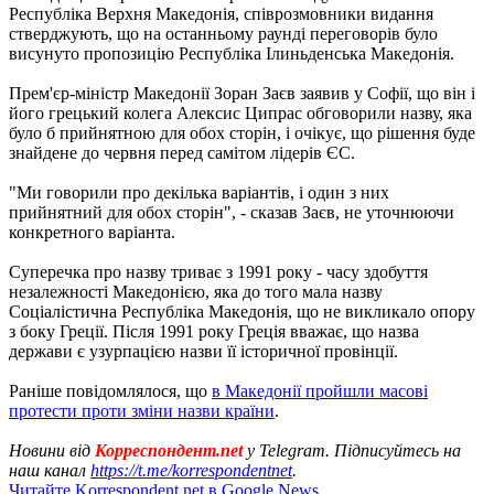
Республіка Верхня Македонія, співрозмовники видання
стверджують, що на останньому раунді переговорів було
висунуто пропозицію Республіка Ілиньденська Македонія.
Прем'єр-міністр Македонії Зоран Заєв заявив у Софії, що він і
його грецький колега Алексис Ципрас обговорили назву, яка
було б прийнятною для обох сторін, і очікує, що рішення буде
знайдене до червня перед самітом лідерів ЄС.
"Ми говорили про декілька варіантів, і один з них
прийнятний для обох сторін", - сказав Заєв, не уточнюючи
конкретного варіанта.
Суперечка про назву триває з 1991 року - часу здобуття
незалежності Македонією, яка до того мала назву
Соціалістична Республіка Македонія, що не викликало опору
з боку Греції. Після 1991 року Греція вважає, що назва
держави є узурпацією назви її історичної провінції.
Раніше повідомлялося, що
в Македонії пройшли масові
протести проти зміни назви країни
.
Новини від
Корреспондент.net
у Telegram. Підписуйтесь на
наш канал
https://t.me/korrespondentnet
.
Читайте Korrespondent.net в Google News