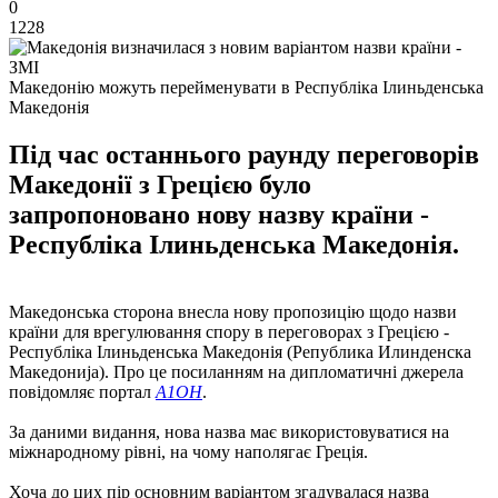
0
1228
Македонію можуть перейменувати в Республіка Ілиньденська
Македонія
Під час останнього раунду переговорів
Македонії з Грецією було
запропоновано нову назву країни -
Республіка Ілиньденська Македонія.
Македонська сторона внесла нову пропозицію щодо назви
країни для врегулювання спору в переговорах з Грецією -
Республіка Ілиньденська Македонія (Република Илинденска
Македонија). Про це посиланням на дипломатичні джерела
повідомляє портал
А1ОН
.
За даними видання, нова назва має використовуватися на
міжнародному рівні, на чому наполягає Греція.
Хоча до цих пір основним варіантом згадувалася назва