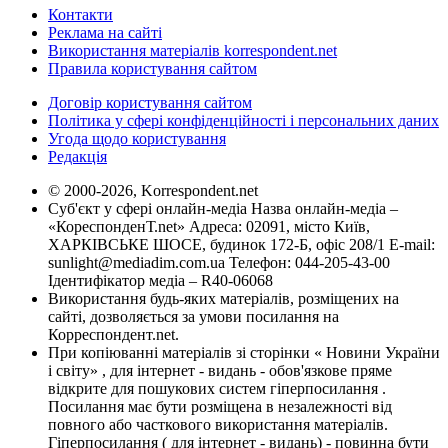
Контакти
Реклама на сайті
Використання матеріалів korrespondent.net
Правила користування сайтом
Договір користування сайтом
Політика у сфері конфіденційності і персональних даних
Угода щодо користування
Редакція
© 2000-2026, Korrespondent.net
Суб'єкт у сфері онлайн-медіа Назва онлайн-медіа –
«КореспонденТ.net» Адреса: 02091, місто Київ,
ХАРКІВСЬКЕ ШОСЕ, будинок 172-Б, офіс 208/1 E-mail:
sunlight@mediadim.com.ua
Телефон: 044-205-43-00
Ідентифікатор медіа – R40-06068
Використання будь-яких матеріалів, розміщених на
сайті, дозволяється за умови посилання на
Корреспондент.net.
При копіюванні матеріалів зі сторінки « Новини України
і світу» , для інтернет - видань - обов'язкове пряме
відкрите для пошукових систем гіперпосилання .
Посилання має бути розміщена в незалежності від
повного або часткового використання матеріалів.
Гіперпосилання ( для інтернет - видань) - повинна бути