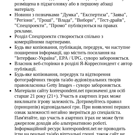
розміщена в підзаголовку або в першому абзаці
матеріалу.
Новини з позначками "Думка", "Експертиза", "Заява",
"Регіони", "Гроші", "Влада", "Вибори", "Тест-драйв",
"Спецпроекти", "Промо" публікуються на правах
реклами.
Розділ Спецпроекти створюється спільно з
комерційними партнерами.
Будь яке копіювання, публікація, передрук, чи наступне
поширення інформації, що містить посилання на
"Інтерфакс-Україна", EPA / UPG, суворо забороняється.
Власник веб-сторінки в розділі Я-Корреспондент є автор
публікації.
Будь-яке копіювання, передрук та відтворення
фотографічних творів та/або аудіовізуальних творів
правовласника Getty Images - суворо забороняється.
Матеріали сайту korrespondent.net призначені для осіб
старше 21 року (21+). Участь в азартних іграх може
викликати ігрову залежність. Дотримуйтесь правил
(принципів) відповідальної гри. При виявленні перших
ознак залежності негайно зверніться до спеціаліста.
Пам'ятайте, що участь в азартних іграх не може бути
джерелом доходів або альтернативою роботі.
Інформаційний ресурс korrespondent.net не проводить
ігри на реальні та/або віртуальні гроші, також сайт не