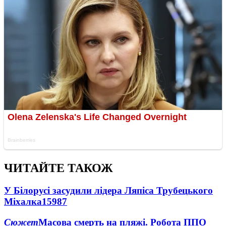
ЧИТАЙТЕ ТАКОЖ
У Білорусі засудили лідера Ляпіса Трубецького
Міхалка
15987
Сюжет
Масова смерть на пляжі. Робота ППО