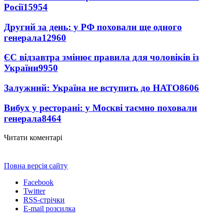
Росії
15954
Другий за день: у РФ поховали ще одного
генерала
12960
ЄС відзавтра змінює правила для чоловіків із
України
9950
Залужний: Україна не вступить до НАТО
8606
Вибух у ресторані: у Москві таємно поховали
генерала
8464
Читати коментарі
Повна версія сайту
Facebook
Twitter
RSS-стрічки
E-mail розсилка