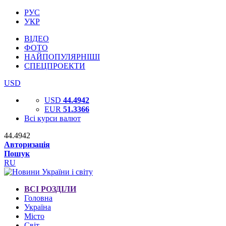
РУС
УКР
ВІДЕО
ФОТО
НАЙПОПУЛЯРНІШІ
СПЕЦПРОЕКТИ
USD
USD
44.4942
EUR
51.3366
Всі курси валют
44.4942
Авторизація
Пошук
RU
ВСІ РОЗДІЛИ
Головна
Україна
Місто
Світ