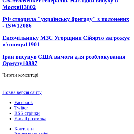
Сюжет
Бенкет генералів. Наслідки вибуху в
Москві
13802
РФ створила "українську бригаду" з полонених
- ISW
12086
Ексочільнику МЗС Угорщини Сійярто загрожує
в'язниця
11901
Іран висунув США вимоги для розблокування
Ормузу
10887
Читати коментарі
Повна версія сайту
Facebook
Twitter
RSS-стрічки
E-mail розсилка
Контакти