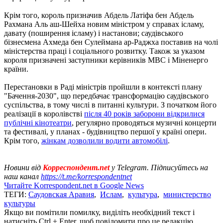
Крім того, король призначив Абдель Латіфа бен Абдель
Рахмана Аль аш-Шейха новим міністром у справах ісламу,
давату (поширення ісламу) і настанови; саудівського
бізнесмена Ахмеда бен Сулеймана ар-Раджха поставив на чолі
міністерства праці і соціального розвитку. Також за указом
короля призначені заступники керівників МВС і Міненерго
країни.
Перестановки в Раді міністрів пройшли в контексті плану
"Бачення-2030", що передбачає трансформацію саудівського
суспільства, в тому числі в питанні культури. З початком його
реалізації в королівстві
після 40 років заборони відкрилися
публічні кінотеатри
, регулярно проводяться музичні концерти
та фестивалі, у планах - будівництво першої у країні опери.
Крім того,
жінкам дозволили водити автомобілі
.
Новини від
Корреспондент.net
у Telegram. Підписуйтесь на
наш канал
https://t.me/korrespondentnet
Читайте Korrespondent.net в Google News
ТЕГИ:
Саудовская Аравия
,
Ислам
,
культура
,
министерство
культуры
Якщо ви помітили помилку, виділіть необхідний текст і
натисніть Ctrl + Enter, щоб повідомити про це редакцію.