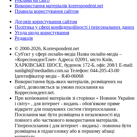
Реклама на сайті
Використання матеріалів korrespondent.net
Правила користування сайтом
Договір користування сайтом
Політика у сфері конфіденційності і персональних даних
Угода щодо користування
Редакція
© 2000-2026, Korrespondent.net
Суб'єкт у сфері онлайн-медіа Назва онлайн-медіа –
«КореспонденТ.net» Адреса: 02091, місто Київ,
ХАРКІВСЬКЕ ШОСЕ, будинок 172-Б, офіс 208/1 E-mail:
sunlight@mediadim.com.ua
Телефон: 044-205-43-00
Ідентифікатор медіа – R40-06068
Використання будь-яких матеріалів, розміщених на
сайті, дозволяється за умови посилання на
Корреспондент.net.
При копіюванні матеріалів зі сторінки « Новини України
і світу» , для інтернет - видань - обов'язкове пряме
відкрите для пошукових систем гіперпосилання .
Посилання має бути розміщена в незалежності від
повного або часткового використання матеріалів.
Гіперпосилання ( для інтернет - видань) - повинна бути
розміщена в підзаголовку або в першому абзаці
матеріалу.