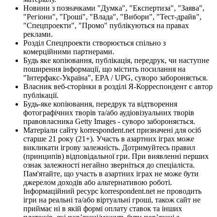
Новини з позначками "Думка", "Експертиза", "Заява",
"Регіони", "Гроші", "Влада", "Вибори", "Тест-драйв",
"Спецпроекти", "Промо" публікуються на правах
реклами.
Розділ Спецпроекти створюється спільно з
комерційними партнерами.
Будь яке копіювання, публікація, передрук, чи наступне
поширення інформації, що містить посилання на
"Інтерфакс-Україна", EPA / UPG, суворо забороняється.
Власник веб-сторінки в розділі Я-Корреспондент є автор
публікації.
Будь-яке копіювання, передрук та відтворення
фотографічних творів та/або аудіовізуальних творів
правовласника Getty Images - суворо забороняється.
Матеріали сайту korrespondent.net призначені для осіб
старше 21 року (21+). Участь в азартних іграх може
викликати ігрову залежність. Дотримуйтесь правил
(принципів) відповідальної гри. При виявленні перших
ознак залежності негайно зверніться до спеціаліста.
Пам'ятайте, що участь в азартних іграх не може бути
джерелом доходів або альтернативою роботі.
Інформаційний ресурс korrespondent.net не проводить
ігри на реальні та/або віртуальні гроші, також сайт не
приймає ні в якій формі оплату ставок та інших