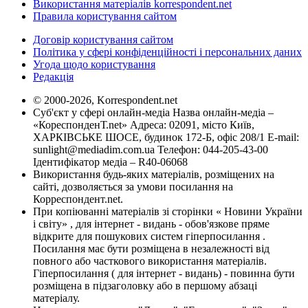
Використання матеріалів korrespondent.net
Правила користування сайтом
Договір користування сайтом
Політика у сфері конфіденційності і персональних даних
Угода щодо користування
Редакція
© 2000-2026, Korrespondent.net
Суб'єкт у сфері онлайн-медіа Назва онлайн-медіа –
«КореспонденТ.net» Адреса: 02091, місто Київ,
ХАРКІВСЬКЕ ШОСЕ, будинок 172-Б, офіс 208/1 E-mail:
sunlight@mediadim.com.ua
Телефон: 044-205-43-00
Ідентифікатор медіа – R40-06068
Використання будь-яких матеріалів, розміщених на
сайті, дозволяється за умови посилання на
Корреспондент.net.
При копіюванні матеріалів зі сторінки « Новини України
і світу» , для інтернет - видань - обов'язкове пряме
відкрите для пошукових систем гіперпосилання .
Посилання має бути розміщена в незалежності від
повного або часткового використання матеріалів.
Гіперпосилання ( для інтернет - видань) - повинна бути
розміщена в підзаголовку або в першому абзаці
матеріалу.