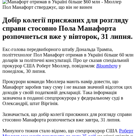
Пол Манафорт стверджує, що він не винен
Добір колегії присяжних для розгляду
справи стосовно Пола Манафорта
розпочнеться вже у вівторок, 31 липня.
Екс-голова передвиборного штабу Дональда Трампа,
політтехнолог Пол Манафорт отримав в Україні більше 60 млн
доларів за політичні консультації. Про це сказав спеціальний
прокурор США Роберт Мюллер, повідомляє
Bloomberg
у
понеділок, 30 липня.
Прокурори команди Мюллера мають намір довести, що
Манафорт заробив таку суму і не вказав значний відсоток цих
доходів у своїй податковій декларації. Така інформація
зазначена в поданні спецпрокурора у федеральному суді в
Олександрії, штат Віргінія.
Зазначається, що добір колегії присяжних для розгляду справи
стосовно Манафорта розпочнеться вже завтра, 31 липня.
Минулого тижня стало відомо, що спецпрокурор США
Роберт