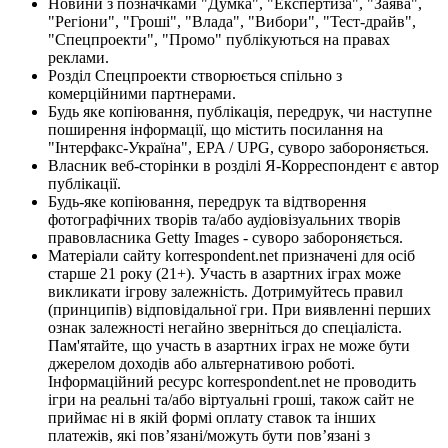
Новини з позначками "Думка", "Експертиза", "Заява",
"Регіони", "Гроші", "Влада", "Вибори", "Тест-драйв",
"Спецпроекти", "Промо" публікуються на правах
реклами.
Розділ Спецпроекти створюється спільно з
комерційними партнерами.
Будь яке копіювання, публікація, передрук, чи наступне
поширення інформації, що містить посилання на
"Інтерфакс-Україна", EPA / UPG, суворо забороняється.
Власник веб-сторінки в розділі Я-Корреспондент є автор
публікації.
Будь-яке копіювання, передрук та відтворення
фотографічних творів та/або аудіовізуальних творів
правовласника Getty Images - суворо забороняється.
Матеріали сайту korrespondent.net призначені для осіб
старше 21 року (21+). Участь в азартних іграх може
викликати ігрову залежність. Дотримуйтесь правил
(принципів) відповідальної гри. При виявленні перших
ознак залежності негайно зверніться до спеціаліста.
Пам'ятайте, що участь в азартних іграх не може бути
джерелом доходів або альтернативою роботі.
Інформаційний ресурс korrespondent.net не проводить
ігри на реальні та/або віртуальні гроші, також сайт не
приймає ні в якій формі оплату ставок та інших
платежів, які пов’язані/можуть бути пов’язані з