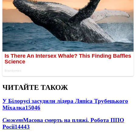
ЧИТАЙТЕ ТАКОЖ
У Білорусі засудили лідера Ляпіса Трубецького
Міхалка
15046
Сюжет
Масова смерть на пляжі. Робота ППО
Росії
14443