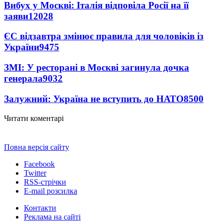
Вибух у Москві: Італія відповіла Росії на її
заяви
12028
ЄС відзавтра змінює правила для чоловіків із
України
9475
ЗМІ: У ресторані в Москві загинула дочка
генерала
9032
Залужний: Україна не вступить до НАТО
8500
Читати коментарі
Повна версія сайту
Facebook
Twitter
RSS-стрічки
E-mail розсилка
Контакти
Реклама на сайті