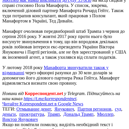
Мюллер має намір викликати до суду 35 осіб
на місці свідків у
справі стосовно Пола Манафорта. У список, зокрема,
включений діловий партнер Манафорта Ричард Гейтс. Також
туди потрапив консультант, який працював з Полом
Манафортом в Україні, Тед Дивайн.
Манафорт очолював передвиборний штаб Трампа з червня до
серпня 2016 року. У жовтні 2017 року проти нього було
висунуте звинувачення в тому, що він впродовж декількох
років лобіював інтереси екс-президента України Віктора
Януковича і Партії регіонів, але не був зареєстрований у США
як іноземний агент, а також ухилявся від сплати податків.
У лютому 2018 року
Манафорта звинуватили також у
відмиванні
через офшорні рахунки до 30 млн доларів за
допомогою його ділового партнера Рика Гейтса. Манафорт
відмовляється визнати свою провину.
Новини від
Корреспондент.net
у Telegram. Підписуйтесь на
наш канал
https://t.me/korrespondentnet
.
Читайте Korrespondent.net в Google News
ТЕГИ:
Отмывание денег
,
Янукович
,
Партия регионов
,
суд
,
деньги
,
прокуратура
,
Трамп
,
Дональд Трамп
,
Мюллер
,
Виктор Янукович
Якщо ви помітили помилку, виділіть необхідний текст і