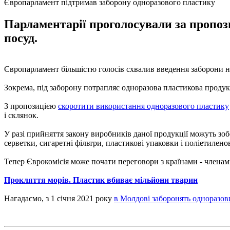
Європарламент підтримав заборону одноразового пластику
Парламентарії проголосували за пропоз
посуд.
Європарламент більшістю голосів схвалив введення заборони н
Зокрема, під заборону потрапляє одноразова пластикова продукц
З пропозицією
скоротити використання одноразового пластику
і склянок.
У разі прийняття закону виробників даної продукції можуть зо
серветки, сигаретні фільтри, пластикові упаковки і поліетилено
Тепер Єврокомісія може почати переговори з країнами - члена
Прокляття морів. Пластик вбиває мільйони тварин
Нагадаємо, з 1 січня 2021 року
в Молдові заборонять одноразов