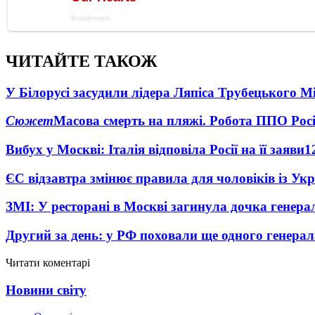
ЧИТАЙТЕ ТАКОЖ
У Білорусі засудили лідера Ляпіса Трубецького М
Сюжет
Масова смерть на пляжі. Робота ППО Росі
Вибух у Москві: Італія відповіла Росії на її заяви
1
ЄС відзавтра змінює правила для чоловіків із Ук
ЗМІ: У ресторані в Москві загинула дочка генера
Другий за день: у РФ поховали ще одного генерал
Читати коментарі
Новини світу