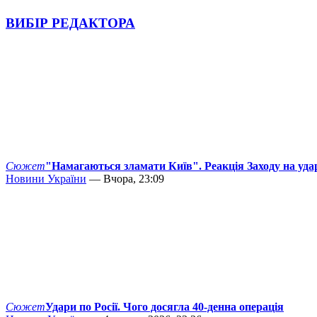
ВИБІР РЕДАКТОРА
Сюжет
"Намагаються зламати Київ". Реакція Заходу на уда
Новини України
— Вчора, 23:09
Сюжет
Удари по Росії. Чого досягла 40-денна операція