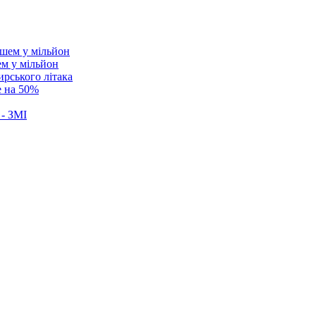
ем у мільйон
ирського літака
е на 50%
 - ЗМІ