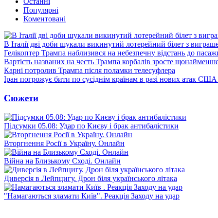
Останні
Популярні
Коментовані
В Італії дві доби шукали викинутий лотерейний білет з виграш
Гелікоптер Трампа наблизився на небезпечну відстань до пасаж
Вартість названих на честь Трампа корбалів зросте щонайменш
Карні потролив Трампа після поламки телесуфлера
Іран погрожує бити по сусіднім країнам в разі нових атак США
Сюжети
Підсумки 05.08: Удар по Києву і брак антибалістики
Вторгнення Росії в Україну. Онлайн
Війна на Близькому Сході. Онлайн
Диверсія в Лейпцигу. Дрон біля українського літака
"Намагаються зламати Київ". Реакція Заходу на удар