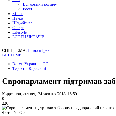
Всі новини розділу
Росія
Бізнес
Наука
Шоу-бізнес
Спорт
Lifestyle
БЛОГИ ЧИТАЧІВ
СПЕЦТЕМА:
Війна в Ірані
ВСІ ТЕМИ
Вступ України в ЄС
Теракт в Барселоні
Європарламент підтримав заб
Корреспондент.net, 24 жовтня 2018, 16:59
0
226
Фото: NatGeo