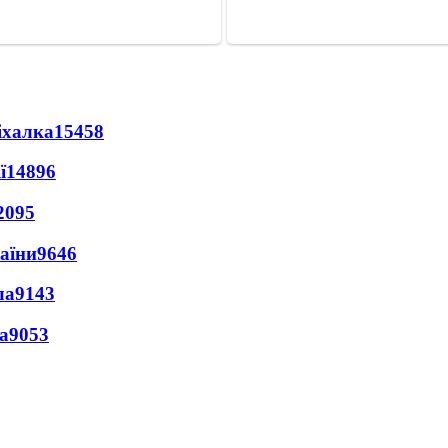
іхалка
15458
ї
14896
2095
раїни
9646
ла
9143
а
9053