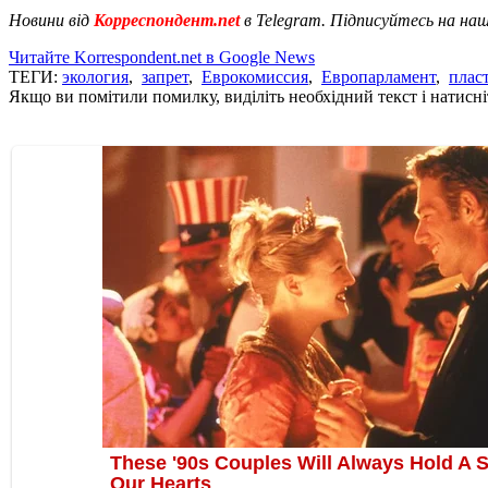
Новини від
Корреспондент.net
в Telegram. Підписуйтесь на на
Читайте Korrespondent.net в Google News
ТЕГИ:
экология
,
запрет
,
Еврокомиссия
,
Европарламент
,
плас
Якщо ви помітили помилку, виділіть необхідний текст і натисніт