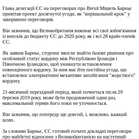
Глава делегації ЄС на переговорах про Brexit Мішель Барньє
привітав проект досягнутої угоди, як "вирішальний крок" у
завершенні переговорів.
Він зазначив, що Великобританія виконає всі свої зобов'язання
із внесків до бюджету ЄС до 2020 року, як і всі 28 країн-членів
ЄС.
Як заявив Барньє, сторони змогли знайти базове рішення про
особливий статус кордону між Республікою Ірландія і
Північною Ірландією, щоб уникнути встановлення
повноцінного кордону. За ним має йти постійна угода, що
встановлює альтернативні механізми запобігання "жорсткого"
кордону.
21-місячний перехідний період, який почнеться після 29
березня 2019 року, може бути продовжений один раз,
максимальний термін його поки не уточнюється.
Він зазначив, що попереду ще довгий, і, можливо, важкий
шлях.
За словами Барньє, ЄС готовий почати докладні переговори
про майбутні відносини з Великобританією на наступний