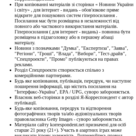
При копіюванні матеріалів зі сторінки « Новини України
і світу» , для інтернет - видань - обов'язкове пряме
відкрите для пошукових систем гіперпосилання .
Посилання має бути розміщена в незалежності від
повного або часткового використання матеріалів.
Гіперпосилання ( для інтернет - видань) - повинна бути
розміщена в підзаголовку або в першому абзаці
матеріалу.
Новини з позначками "Думка", "Експертиза", "Заява",
"Регіони", "Гроші", "Влада", "Вибори", "Тест-драйв",
"Спецпроекти", "Промо" публікуються на правах
реклами.
Розділ Спецпроекти створюється спільно з
комерційними партнерами.
Будь яке копіювання, публікація, передрук, чи наступне
поширення інформації, що містить посилання на
"Інтерфакс-Україна", EPA / UPG, суворо забороняється.
Власник веб-сторінки в розділі Я-Корреспондент є автор
публікації.
Будь-яке копіювання, передрук та відтворення
фотографічних творів та/або аудіовізуальних творів
правовласника Getty Images - суворо забороняється.
Матеріали сайту korrespondent.net призначені для осіб
старше 21 року (21+). Участь в азартних іграх може
викликати ігрову залежність. Дотримуйтесь правил