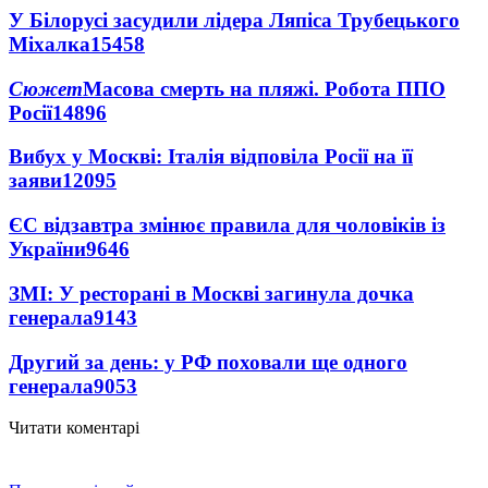
У Білорусі засудили лідера Ляпіса Трубецького
Міхалка
15458
Сюжет
Масова смерть на пляжі. Робота ППО
Росії
14896
Вибух у Москві: Італія відповіла Росії на її
заяви
12095
ЄС відзавтра змінює правила для чоловіків із
України
9646
ЗМІ: У ресторані в Москві загинула дочка
генерала
9143
Другий за день: у РФ поховали ще одного
генерала
9053
Читати коментарі