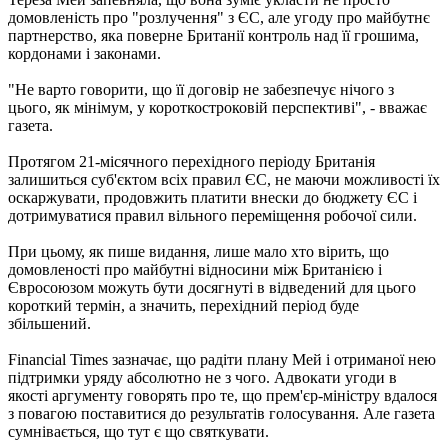
домовленість про "розлучення" з ЄС, але угоду про майбутнє
партнерство, яка поверне Британії контроль над її грошима,
кордонами і законами.
"Не варто говорити, що її договір не забезпечує нічого з
цього, як мінімум, у короткостроковій перспективі", - вважає
газета.
Протягом 21-місячного перехідного періоду Британія
залишиться суб'єктом всіх правил ЄС, не маючи можливості їх
оскаржувати, продовжить платити внески до бюджету ЄС і
дотримуватися правил вільного переміщення робочої сили.
При цьому, як пише видання, лише мало хто вірить, що
домовленості про майбутні відносини між Британією і
Євросоюзом можуть бути досягнуті в відведений для цього
короткий термін, а значить, перехідний період буде
збільшений.
Financial Times зазначає, що радіти плану Мей і отриманої нею
підтримки уряду абсолютно не з чого. Адвокати угоди в
якості аргументу говорять про те, що прем'єр-міністру вдалося
з повагою поставитися до результатів голосування. Але газета
сумнівається, що тут є що святкувати.