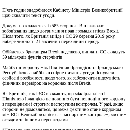
П'ять годин знадобилося Кабінету Міністрів Великобританії,
щоб схвалити текст угоди.
Документ складається із 585 сторінок. Він включає
зобов'язання щодо дотримання прав громадян після Brexit.
Після того, як Британія вийде з ЄС 29 березня 2019 року,
набере чинності 21-місячний перехідний період.
Обійдеться британцям Brexit недешево, виплати ЄС складуть
39 мільярдів фунтів стерлінгів.
Майбутнє кордону між Північною Ірландією та Ірландською
Республікою - найбільш спірне питання угоди. Існували
серйозні розбіжності щодо того, як забезпечити відсутність
фізичних перевірок на кордонах після Brexit.
Як Британія, так і ЄС вважають, що між Ірландією і
Північною Ірландією не повинно бути повноцінного кордону
з перевірками і строгим паспортним контролем. У разі, якщо
сторони не домовляться, ця межа фактично стане кордоном
між ЄС і Великобританією - з паспортним контролем, митним
оглядом та іншими перешкодами.