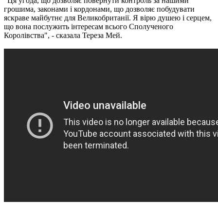
"Ця угода, що дозволяє повернути контроль за нашими
грошима, законами і кордонами, що дозволяє побудувати
яскраве майбутнє для Великобританії. Я вірю душею і серцем,
що вона послужить інтересам всього Сполученого
Королівства", - сказала Тереза ​​Мей.