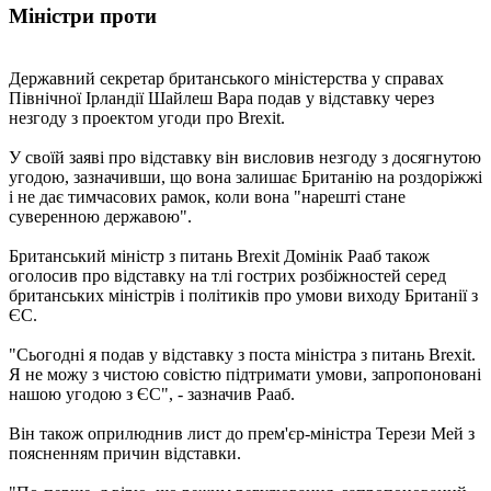
Міністри проти
Державний секретар британського міністерства у справах
Північної Ірландії Шайлеш Вара подав у відставку через
незгоду з проектом угоди про Brexit.
У своїй заяві про відставку він висловив незгоду з досягнутою
угодою, зазначивши, що вона залишає Британію на роздоріжжі
і не дає тимчасових рамок, коли вона "нарешті стане
суверенною державою".
Британський міністр з питань Brexit Домінік Рааб також
оголосив про відставку на тлі гострих розбіжностей серед
британських міністрів і політиків про умови виходу Британії з
ЄС.
"Сьогодні я подав у відставку з поста міністра з питань Brexit.
Я не можу з чистою совістю підтримати умови, запропоновані
нашою угодою з ЄС", - зазначив Рааб.
Він також оприлюднив лист до прем'єр-міністра Терези Мей з
поясненням причин відставки.