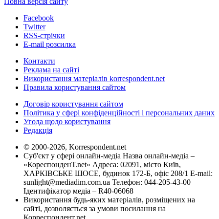
Повна версія сайту
Facebook
Twitter
RSS-стрічки
E-mail розсилка
Контакти
Реклама на сайті
Використання матеріалів korrespondent.net
Правила користування сайтом
Договір користування сайтом
Політика у сфері конфіденційності і персональних даних
Угода щодо користування
Редакція
© 2000-2026, Korrespondent.net
Суб'єкт у сфері онлайн-медіа Назва онлайн-медіа –
«КореспонденТ.net» Адреса: 02091, місто Київ,
ХАРКІВСЬКЕ ШОСЕ, будинок 172-Б, офіс 208/1 E-mail:
sunlight@mediadim.com.ua
Телефон: 044-205-43-00
Ідентифікатор медіа – R40-06068
Використання будь-яких матеріалів, розміщених на
сайті, дозволяється за умови посилання на
Корреспондент.net.