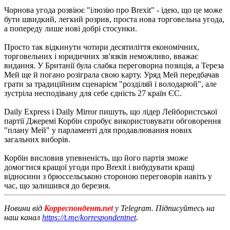
Чорнова угода розвіює "ілюзію про Brexit" - ідею, що це може
бути швидкий, легкий розрив, проста нова торговельна угода,
а попереду лише нові добрі стосунки.
Просто так відкинути чотири десятиліття економічних,
торговельних і юридичних зв'язків неможливо, вважає
видання. У Британії була слабка переговорна позиція, а Тереза ​​
Мей ще й погано розіграла свою карту. Уряд Мей передбачав
грати за традиційним сценарієм "розділяй і володарюй", але
зустріла несподівану для себе єдність 27 країн ЄС.
Daily Express і Daily Mirror пишуть, що лідер Лейбористської
партії Джеремі Корбін спробує використовувати обговорення
"плану Мей" у парламенті для продавлювання нових
загальних виборів.
Корбін висловив упевненість, що його партія зможе
домогтися кращої угоди про Brexit і вибудувати кращі
відносини з брюссельською стороною переговорів навіть у
час, що залишився до березня.
Новини від
Корреспондент.net
у Telegram. Підписуйтесь на
наш канал
https://t.me/korrespondentnet
.