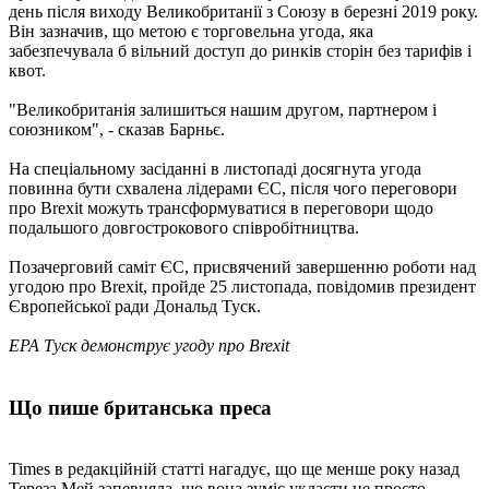
день після виходу Великобританії з Союзу в березні 2019 року.
Він зазначив, що метою є торговельна угода, яка
забезпечувала б вільний доступ до ринків сторін без тарифів і
квот.
"Великобританія залишиться нашим другом, партнером і
союзником", - сказав Барньє.
На спеціальному засіданні в листопаді досягнута угода
повинна бути схвалена лідерами ЄС, після чого переговори
про Brexit можуть трансформуватися в переговори щодо
подальшого довгострокового співробітництва.
Позачерговий саміт ЄС, присвячений завершенню роботи над
угодою про Brexit, пройде 25 листопада, повідомив президент
Європейської ради Дональд Туск.
EPA Туск демонструє угоду про Brexit
Що пише британська преса
Times в редакційній статті нагадує, що ще менше року назад
Тереза ​​Мей запевняла, що вона зуміє укласти не просто