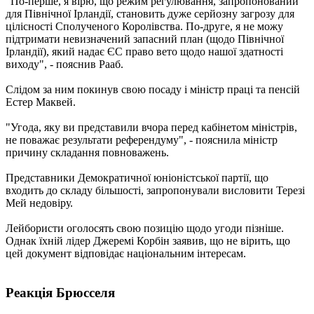
"По-перше, я вірю, що режим регулювання, запропонований
для Північної Ірландії, становить дуже серйозну загрозу для
цілісності Сполученого Королівства. По-друге, я не можу
підтримати невизначений запасний план (щодо Північної
Ірландії), який надає ЄС право вето щодо нашої здатності
виходу", - пояснив Рааб.
Слідом за ним покинув свою посаду і міністр праці та пенсій
Естер Маквей.
"Угода, яку ви представили вчора перед кабінетом міністрів,
не поважає результати референдуму", - пояснила міністр
причину складання повноважень.
Представники Демократичної юніоністської партії, що
входить до складу більшості, запропонували висловити Терезі
Мей недовіру.
Лейбористи оголосять свою позицію щодо угоди пізніше.
Однак їхній лідер Джеремі Корбін заявив, що не вірить, що
цей документ відповідає національним інтересам.
Реакція Брюсселя