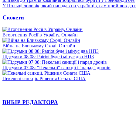
Близька до Трампа компанія збирається бурити у Гренландії без
У Польщі чоловік, який нападав на українців, сам прийшов до в
Сюжети
Вторгнення Росії в Україну. Онлайн
Війна на Близькому Сході. Онлайн
Підсумки 08.08: Patriot буде і мінус два НПЗ
Підсумки 07.08: "Пекельні" санкції і "парад" дронів
Пекельні санкції. Рішення Сената США
ВИБІР РЕДАКТОРА