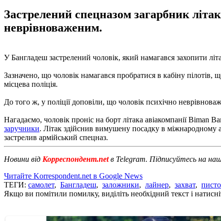
Застрелений спецназом загарбник літак
неврівноваженим.
У Бангладеш застрелений чоловік, який намагався захопити літ
Зазначено, що чоловік намагався пробратися в кабіну пілотів,
місцева поліція.
До того ж, у поліції доповіли, що чоловік психічно неврівнов
Нагадаємо, чоловік проніс на борт літака авіакомпанії Biman Ban
заручники
. Літак здійснив вимушену посадку в міжнародному 
застрелив армійський спецназ.
Новини від
Корреспондент.net
в Telegram. Підписуйтесь на на
Читайте Korrespondent.net в Google News
ТЕГИ:
самолет
,
Бангладеш
,
заложники
,
лайнер
,
захват
,
писто
Якщо ви помітили помилку, виділіть необхідний текст і натисніт