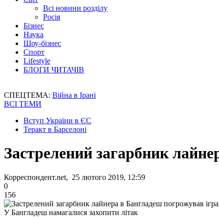
Всі новини розділу
Росія
Бізнес
Наука
Шоу-бізнес
Спорт
Lifestyle
БЛОГИ ЧИТАЧІВ
СПЕЦТЕМА:
Війна в Ірані
ВСІ ТЕМИ
Вступ України в ЄС
Теракт в Барселоні
Застрелений загарбник лайне
Корреспондент.net, 25 лютого 2019, 12:59
0
156
У Бангладеш намагалися захопити літак