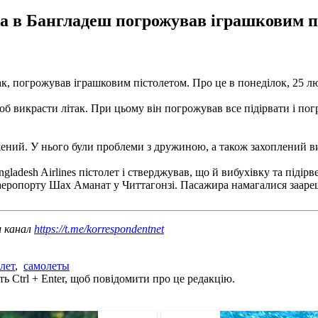
а в Бангладеш погрожував іграшковим пі
ак, погрожував іграшковим пістолетом. Про це в понеділок, 25 л
 щоб викрасти літак. При цьому він погрожував все підірвати і 
ажений. У нього були проблеми з дружиною, а також захоплений в
gladesh Airlines пістолет і стверджував, що й вибухівку та підірв
аеропорту Шах Аманат у Читтагонзі. Пасажира намагалися заареш
ш канал
https://t.me/korrespondentnet
лет
,
самолеты
ь Ctrl + Enter, щоб повідомити про це редакцію.