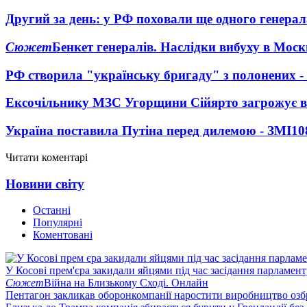
Другий за день: у РФ поховали ще одного генерал
Сюжет
Бенкет генералів. Наслідки вибуху в Моск
РФ створила "українську бригаду" з полонених -
Ексочільнику МЗС Угорщини Сійярто загрожує в
Україна поставила Путіна перед дилемою - ЗМІ
10
Читати коментарі
Новини світу
Останні
Популярні
Коментовані
У Косові прем'єра закидали яйцями під час засідання парламент
Сюжет
Війна на Близькому Сході. Онлайн
Пентагон закликав оборонкомпанії наростити виробництво озб