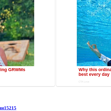
ни
15215