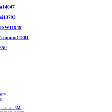
а
14047
ві
13793
 ISW
11949
'язниця
11801
850
у
роєння - ЗМІ