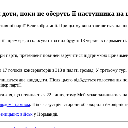
оти, поки не оберуть її наступника на ц
тивної партії Великобританії. При цьому вона залишиться на поса
ії і прем'єра, а голосувати за них будуть 13 червня в парламент
дери партії, претендент повинен заручитися підтримкою щонаймен
7 голосів консерваторів з 313 в палаті громад. У третьому турі 
ишаться два кандидати. Після цього відбудеться голосування по
ідер партії.
 тижня, що починається 22 липня, тому Мей може залишитися на 
альдом Трампом
. Під час зустрічі сторони обговорили ймовірніст
зницьких військ
у Нормандії.