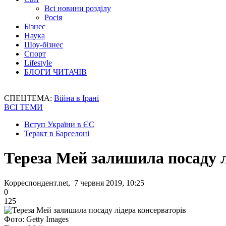
Всі новини розділу
Росія
Бізнес
Наука
Шоу-бізнес
Спорт
Lifestyle
БЛОГИ ЧИТАЧІВ
СПЕЦТЕМА:
Війна в Ірані
ВСІ ТЕМИ
Вступ України в ЄС
Теракт в Барселоні
Тереза Мей залишила посаду л
Корреспондент.net, 7 червня 2019, 10:25
0
125
Фото: Getty Images