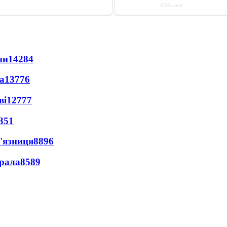
ни
14284
а
13776
ві
12777
351
'язниця
8896
ерала
8589