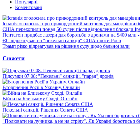
Популярні
Коментовані
Іспанія оголосила про прикордонний контроль для мандрівників 
США перехопили понад 50 суден після відновлення блокади Ір
Пентагон придбає лазери для боротьби з дронами на $400 млн -
ЄС відреагував на "пекельні санкції" США проти Росії
Трамп різко відреагував на рішення суду щодо бальної зали
Сюжети
Підсумки 07.08: "Пекельні" санкції і "парад" дронів
Вторгнення Росії в Україну. Онлайн
Війна на Близькому Сході. Онлайн
Пекельні санкції. Рішення Сената США
"Полювати на лучника, а не на стрілу". Як Україні боротись з 