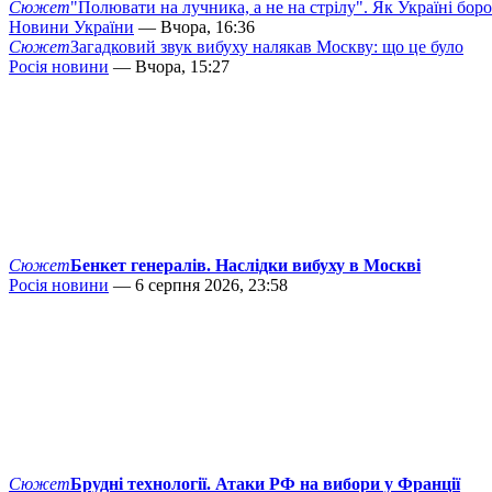
Сюжет
"Полювати на лучника, а не на стрілу". Як Україні бор
Новини України
— Вчора, 16:36
Сюжет
Загадковий звук вибуху налякав Москву: що це було
Росія новини
— Вчора, 15:27
Сюжет
Бенкет генералів. Наслідки вибуху в Москві
Росія новини
— 6 серпня 2026, 23:58
Сюжет
Брудні технології. Атаки РФ на вибори у Франції