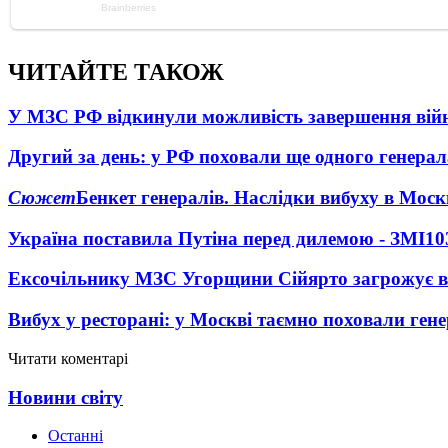
ЧИТАЙТЕ ТАКОЖ
У МЗС РФ відкинули можливість завершення вій
Другий за день: у РФ поховали ще одного генерал
Сюжет
Бенкет генералів. Наслідки вибуху в Моск
Україна поставила Путіна перед дилемою - ЗМІ
10
Ексочільнику МЗС Угорщини Сійярто загрожує в
Вибух у ресторані: у Москві таємно поховали ген
Читати коментарі
Новини світу
Останні