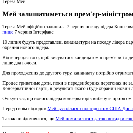
Тереза Мей
Мей залишатиметься прем'єр-міністром д
Тереза ​​Мей офіційно залишила 7 червня посаду лідера Консерва
пише
7 червня Інтерфакс.
10 липня будуть представлені кандидатури на посаду лідера парт
обрання нового лідера.
Відтепер для того, щоб висуватися кандидатом в прем'єри і лі
лише два голоси.
Для проходження до другого туру, кандидату потрібно отримати 1
Процес триватиме доти, поки в передвиборних перегонах не зал
Консервативної партії, в результаті якого і буде обраний новий л
Очікується, що нового лідера консерваторів виберуть протягом
Перед своїм відходом
Мей зустрілася з президентом США Дон
Також повідомлялося, що
Мей помилилася з датою висадки сою