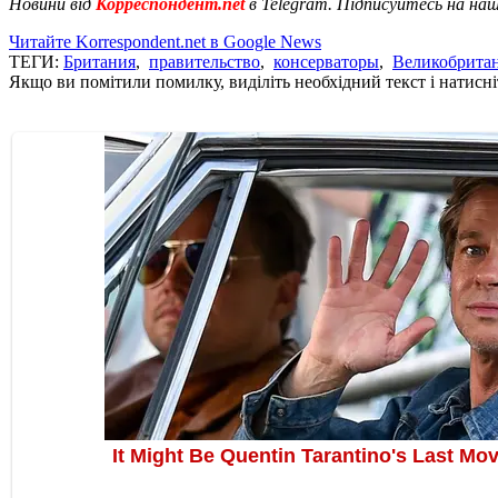
Новини від
Корреспондент.net
в Telegram. Підписуйтесь на на
Читайте Korrespondent.net в Google News
ТЕГИ:
Британия
,
правительство
,
консерваторы
,
Великобрита
Якщо ви помітили помилку, виділіть необхідний текст і натисніт