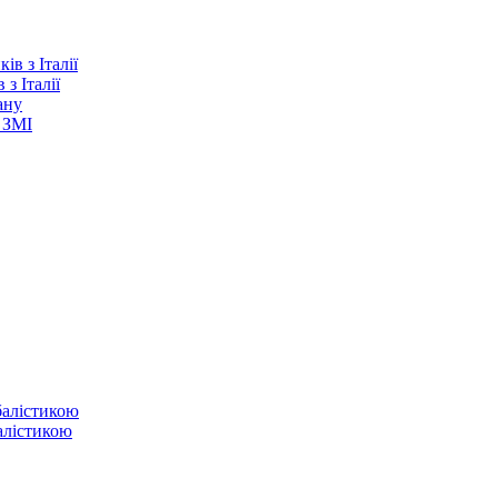
з Італії
ану
 ЗМІ
балістикою