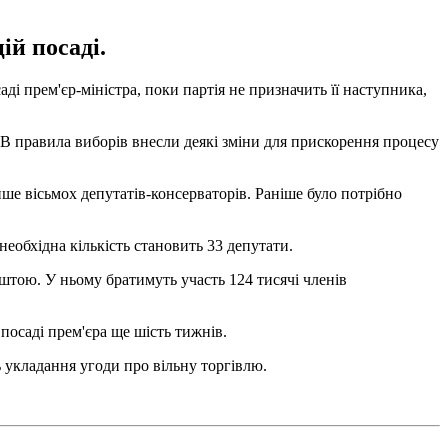
ій посаді.
ді прем'єр-міністра, поки партія не призначить її наступника,
і. В правила виборів внесли деякі зміни для прискорення процесу
ше вісьмох депутатів-консерваторів. Раніше було потрібно
необхідна кількість становить 33 депутати.
штою. У ньому братимуть участь 124 тисячі членів
посаді прем'єра ще шість тижнів.
ь укладання угоди про вільну торгівлю.