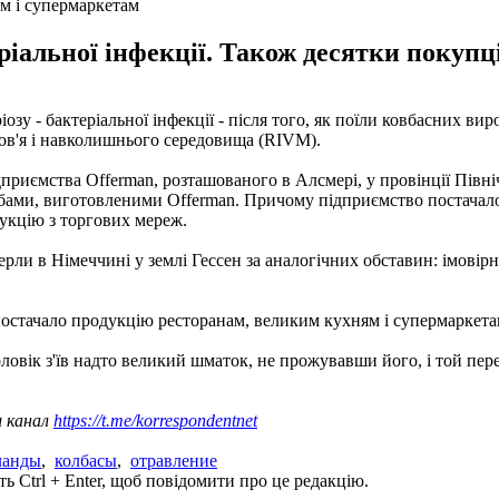
м і супермаркетам
іальної інфекції. Також десятки покупці
озу - бактеріальної інфекції - після того, як поїли ковбасних ви
ров'я і навколишнього середовища (RIVM).
иємства Offerman, розташованого в Алсмері, у провінції Північн
ами, виготовленими Offerman. Причому підприємство постачало п
дукцію з торгових мереж.
ли в Німеччині у землі Гессен за аналогічних обставин: імовірн
постачало продукцію ресторанам, великим кухням і супермаркета
оловік з'їв надто великий шматок, не прожувавши його, і той пе
ш канал
https://t.me/korrespondentnet
ланды
,
колбасы
,
отравление
ь Ctrl + Enter, щоб повідомити про це редакцію.