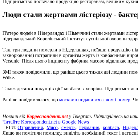
Підприємство постачало продукцію ресторанам, великим кухня
Люди стали жертвами лістеріозу - бактер
П'ятеро людей в Нідерландах і Німеччині стали жертвами лістері
нідерландський Королівський інститут суспільної охорони здо
Так, три людини померли в Нідерландах, поївши продукцію підпр
захворювання) потрапили в організм жертв із ковбасними вироб
Versunie. Після цього інциденту фабрика масово відкликає про
ЗМІ також повідомили, що раніше цього тижня дві людини помер
Wilke.
Також десятки покупців цієї ковбаси захворіли. Підприємство 
Раніше повідомлялося, що
москвич подавився салом і помер
. Ч
Новини від
Корреспондент.net
у Telegram. Підписуйтесь на на
Читайте Korrespondent.net в Google News
ТЕГИ:
Отравления
,
Мясо
,
смерть
,
Германия
,
колбаса
,
Нидер
Якщо ви помітили помилку, виділіть необхідний текст і натисніт