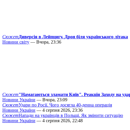
Сюжет
Диверсія в Лейпцигу. Дрон біля українського літака
Новини світу
— Вчора, 23:36
Сюжет
"Намагаються зламати Київ". Реакція Заходу на уда
Новини України
— Вчора, 23:09
Сюжет
Удари по Росії. Чого досягла 40-денна операція
Новини України
— 4 серпня 2026, 23:36
Сюжет
Напади на українців в Польщі. Як змінити ситуацію
Новини України
— 4 серпня 2026, 22:48