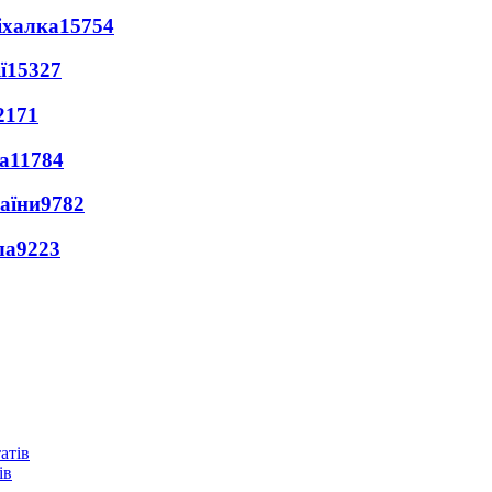
іхалка
15754
ї
15327
2171
а
11784
раїни
9782
ла
9223
ів