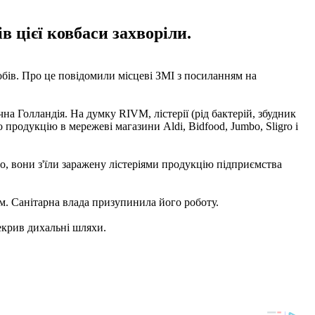
в цієї ковбаси захворіли.
робів. Про це повідомили місцеві ЗМІ з посиланням на
а Голландія. На думку RIVM, лістерії (рід бактерій, збудник
родукцію в мережеві магазини Aldi, Bidfood, Jumbo, Sligro і
о, вони з'їли заражену лістеріями продукцію підприємства
м. Санітарна влада призупинила його роботу.
рекрив дихальні шляхи.