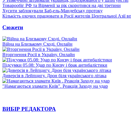
У Німеччині затримали українця, підозрюваного у шпигунстві
Товарообіг РФ та Вірменії за рік скоротився на дві третини
Хусити заблокували Баб-ель-Мандебську протоку
Кількість охочих працювати в Росії жителів Центральної Азії в
Сюжети
Війна на Близькому Сході. Онлайн
Вторгнення Росії в Україну. Онлайн
Підсумки 05.08: Удар по Києву і брак антибалістики
Диверсія в Лейпцигу. Дрон біля українського літака
"Намагаються зламати Київ". Реакція Заходу на удар
ВИБІР РЕДАКТОРА