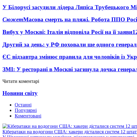
У Білорусі засудили лідера Ляпіса Трубецького М
Сюжет
Масова смерть на пляжі. Робота ППО Росі
Вибух у Москві: Італія відповіла Росії на її заяви
1
Другий за день: у РФ поховали ще одного генерал
ЄС відзавтра змінює правила для чоловіків із Ук
ЗМІ: У ресторані в Москві загинула дочка генера
Читати коментарі
Новини світу
Останні
Популярні
Коментовані
Кібератаки на водогони США: хакери дісталися систем 12 штат