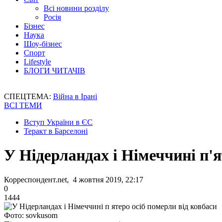
Всі новини розділу
Росія
Бізнес
Наука
Шоу-бізнес
Спорт
Lifestyle
БЛОГИ ЧИТАЧІВ
СПЕЦТЕМА:
Війна в Ірані
ВСІ ТЕМИ
Вступ України в ЄС
Теракт в Барселоні
У Нідерландах і Німеччині п'я
Корреспондент.net, 4 жовтня 2019, 22:17
0
1444
Фото: sovkusom