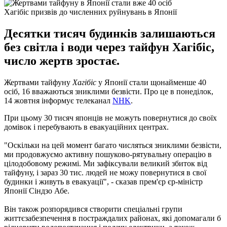
Хагібіс призвів до численних руйнувань в Японії
Десятки тисяч будинків залишаються
без світла і води через тайфун Хагібіс,
число жертв зростає.
Жертвами тайфуну
Хагібіс
у Японії стали щонайменше 40
осіб, 16 вважаються зниклими безвісти. Про це в понеділок,
14 жовтня інформує телеканал
NHK
.
При цьому 30 тисяч японців не можуть повернутися до своїх
домівок і перебувають в евакуаційних центрах.
"Оскільки на цей момент багато числяться зниклими безвісти,
ми продовжуємо активну пошуково-рятувальну операцію в
цілодобовому режимі. Ми зафіксували великий збиток від
тайфуну, і зараз 30 тис. людей не можу повернутися в свої
будинки і живуть в евакуації", - сказав прем'єр єр-міністр
Японії Сіндзо Абе.
Він також розпорядився створити спеціальні групи
життєзабезпечення в постраждалих районах, які допомагали б