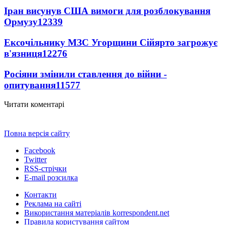
Іран висунув США вимоги для розблокування
Ормузу
12339
Ексочільнику МЗС Угорщини Сійярто загрожує
в'язниця
12276
Росіяни змінили ставлення до війни -
опитування
11577
Читати коментарі
Повна версія сайту
Facebook
Twitter
RSS-стрічки
E-mail розсилка
Контакти
Реклама на сайті
Використання матеріалів korrespondent.net
Правила користування сайтом