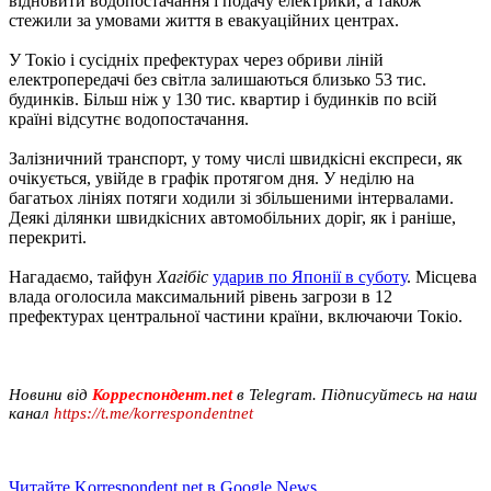
відновити водопостачання і подачу електрики, а також
стежили за умовами життя в евакуаційних центрах.
У Токіо і сусідніх префектурах через обриви ліній
електропередачі без світла залишаються близько 53 тис.
будинків. Більш ніж у 130 тис. квартир і будинків по всій
країні відсутнє водопостачання.
Залізничний транспорт, у тому числі швидкісні експреси, як
очікується, увійде в графік протягом дня. У неділю на
багатьох лініях потяги ходили зі збільшеними інтервалами.
Деякі ділянки швидкісних автомобільних доріг, як і раніше,
перекриті.
Нагадаємо, тайфун
Хагібіс
ударив по Японії в суботу
. Місцева
влада оголосила максимальний рівень загрози в 12
префектурах центральної частини країни, включаючи Токіо.
Новини від
Корреспондент.net
в Telegram. Підписуйтесь на наш
канал
https://t.me/korrespondentnet
Читайте Korrespondent.net в Google News