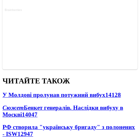
ЧИТАЙТЕ ТАКОЖ
У Молдові пролунав потужний вибух
14128
Сюжет
Бенкет генералів. Наслідки вибуху в
Москві
14047
РФ створила "українську бригаду" з полонених
- ISW
12947