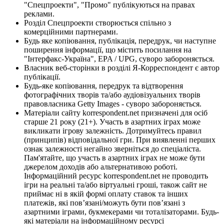
"Спецпроекти", "Промо" публікуються на правах
реклами.
Розділ Спецпроекти створюється спільно з
комерційними партнерами.
Будь яке копіювання, публікація, передрук, чи наступне
поширення інформації, що містить посилання на
"Інтерфакс-Україна", EPA / UPG, суворо забороняється.
Власник веб-сторінки в розділі Я-Корреспондент є автор
публікації.
Будь-яке копіювання, передрук та відтворення
фотографічних творів та/або аудіовізуальних творів
правовласника Getty Images - суворо забороняється.
Матеріали сайту korrespondent.net призначені для осіб
старше 21 року (21+). Участь в азартних іграх може
викликати ігрову залежність. Дотримуйтесь правил
(принципів) відповідальної гри. При виявленні перших
ознак залежності негайно зверніться до спеціаліста.
Пам'ятайте, що участь в азартних іграх не може бути
джерелом доходів або альтернативою роботі.
Інформаційний ресурс korrespondent.net не проводить
ігри на реальні та/або віртуальні гроші, також сайт не
приймає ні в якій формі оплату ставок та інших
платежів, які пов’язані/можуть бути пов’язані з
азартними іграми, букмекерами чи тоталізаторами. Будь-
які матеріали на інформаційному ресурсі