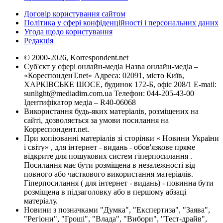
Договір користування сайтом
Політика у сфері конфіденційності і персональних даних
Угода щодо користування
Редакція
© 2000-2026, Korrespondent.net
Суб'єкт у сфері онлайн-медіа Назва онлайн-медіа –
«КореспонденТ.net» Адреса: 02091, місто Київ,
ХАРКІВСЬКЕ ШОСЕ, будинок 172-Б, офіс 208/1 E-mail:
sunlight@mediadim.com.ua
Телефон: 044-205-43-00
Ідентифікатор медіа – R40-06068
Використання будь-яких матеріалів, розміщених на
сайті, дозволяється за умови посилання на
Корреспондент.net.
При копіюванні матеріалів зі сторінки « Новини України
і світу» , для інтернет - видань - обов'язкове пряме
відкрите для пошукових систем гіперпосилання .
Посилання має бути розміщена в незалежності від
повного або часткового використання матеріалів.
Гіперпосилання ( для інтернет - видань) - повинна бути
розміщена в підзаголовку або в першому абзаці
матеріалу.
Новини з позначками "Думка", "Експертиза", "Заява",
"Регіони", "Гроші", "Влада", "Вибори", "Тест-драйв",