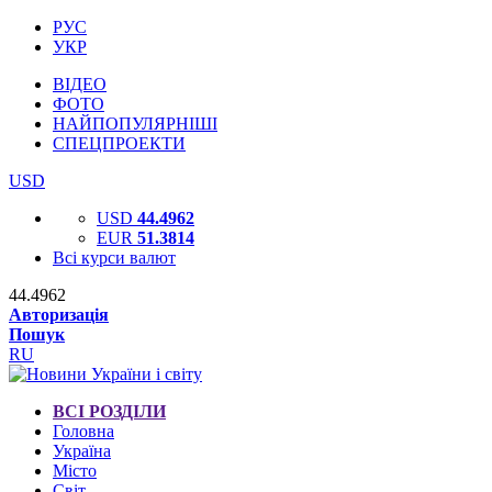
РУС
УКР
ВІДЕО
ФОТО
НАЙПОПУЛЯРНІШІ
СПЕЦПРОЕКТИ
USD
USD
44.4962
EUR
51.3814
Всі курси валют
44.4962
Авторизація
Пошук
RU
ВСІ РОЗДІЛИ
Головна
Україна
Місто
Світ