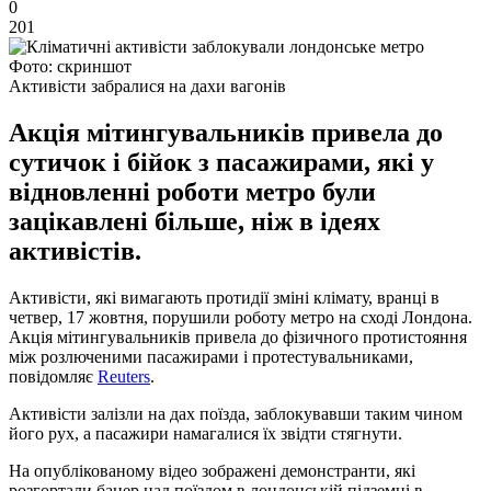
0
201
Фото: скриншот
Активісти забралися на дахи вагонів
Акція мітингувальників привела до
сутичок і бійок з пасажирами, які у
відновленні роботи метро були
зацікавлені більше, ніж в ідеях
активістів.
Активісти, які вимагають протидії зміні клімату, вранці в
четвер, 17 жовтня, порушили роботу метро на сході Лондона.
Акція мітингувальників привела до фізичного протистояння
між розлюченими пасажирами і протестувальниками,
повідомляє
Reuters
.
Активісти залізли на дах поїзда, заблокувавши таким чином
його рух, а пасажири намагалися їх звідти стягнути.
На опублікованому відео зображені демонстранти, які
розгортали банер над поїздом в лондонській підземці в