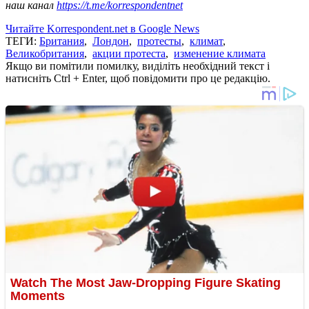
наш канал
https://t.me/korrespondentnet
Читайте Korrespondent.net в Google News
ТЕГИ:
Британия
,
Лондон
,
протесты
,
климат
,
Великобритания
,
акции протеста
,
изменение климата
Якщо ви помітили помилку, виділіть необхідний текст і
натисніть Ctrl + Enter, щоб повідомити про це редакцію.