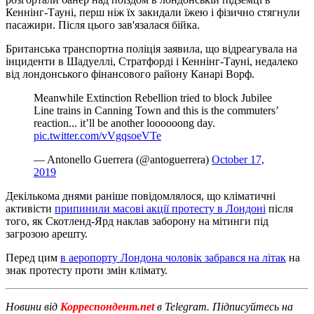
Кеннінг-Тауні, перш ніж їх закидали їжею і фізично стягнули
пасажири. Після цього зав'язалася бійка.
Британська транспортна поліція заявила, що відреагувала на
інциденти в Шадуеллі, Стратфорді і Кеннінг-Тауні, недалеко
від лондонського фінансового району Канарі Ворф.
Meanwhile Extinction Rebellion tried to block Jubilee
Line trains in Canning Town and this is the commuters’
reaction... it’ll be another loooooong day.
pic.twitter.com/vVgqsoeVTe
— Antonello Guerrera (@antoguerrera)
October 17,
2019
Декількома днями раніше повідомлялося, що кліматичні
активісти
припинили масові акції протесту в Лондоні
після
того, як Скотленд-Ярд наклав заборону на мітинги під
загрозою арешту.
Перед цим
в аеропорту Лондона чоловік забрався на літак
на
знак протесту проти змін клімату.
Новини від
Корреспондент.net
в Telegram. Підписуйтесь на