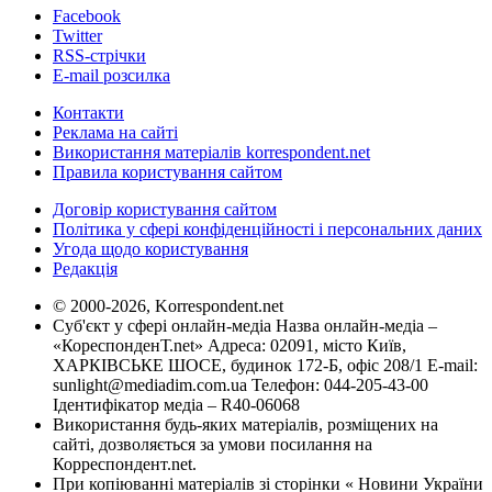
Facebook
Twitter
RSS-стрічки
E-mail розсилка
Контакти
Реклама на сайті
Використання матеріалів korrespondent.net
Правила користування сайтом
Договір користування сайтом
Політика у сфері конфіденційності і персональних даних
Угода щодо користування
Редакція
© 2000-2026, Korrespondent.net
Суб'єкт у сфері онлайн-медіа Назва онлайн-медіа –
«КореспонденТ.net» Адреса: 02091, місто Київ,
ХАРКІВСЬКЕ ШОСЕ, будинок 172-Б, офіс 208/1 E-mail:
sunlight@mediadim.com.ua
Телефон: 044-205-43-00
Ідентифікатор медіа – R40-06068
Використання будь-яких матеріалів, розміщених на
сайті, дозволяється за умови посилання на
Корреспондент.net.
При копіюванні матеріалів зі сторінки « Новини України