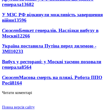
генерала
13682
У МЗС РФ відкинули можливість завершення
війни
13596
Сюжет
Бенкет генералів. Наслідки вибуху в
Москві
12266
Україна поставила Путіна перед дилемою -
ЗМІ
10233
Вибух у ресторані: у Москві таємно поховали
генерала
8564
Сюжет
Масова смерть на пляжі. Робота ППО
Росії
8164
Читати коментарі
Повна версія сайту