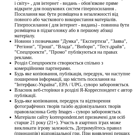
і світу» , для інтернет - видань - обов'язкове пряме
відкрите для пошукових систем гіперпосилання .
Посилання має бути розміщена в незалежності від
повного або часткового використання матеріалів.
Гіперпосилання ( для інтернет - видань) - повинна бути
розміщена в підзаголовку або в першому абзаці
матеріалу.
Новини з позначками "Думка", "Експертиза", "Заява",
"Регіони", "Гроші", "Влада", "Вибори", "Тест-драйв",
"Спецпроекти", "Промо" публікуються на правах
реклами.
Розділ Спецпроекти створюється спільно з
комерційними партнерами.
Будь яке копіювання, публікація, передрук, чи наступне
поширення інформації, що містить посилання на
"Інтерфакс-Україна", EPA / UPG, суворо забороняється.
Власник веб-сторінки в розділі Я-Корреспондент є автор
публікації.
Будь-яке копіювання, передрук та відтворення
фотографічних творів та/або аудіовізуальних творів
правовласника Getty Images - суворо забороняється.
Матеріали сайту korrespondent.net призначені для осіб
старше 21 року (21+). Участь в азартних іграх може
викликати ігрову залежність. Дотримуйтесь правил
(принципів) відповідальної гри. При виявленні перших