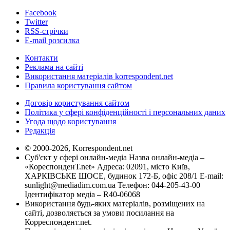
Facebook
Twitter
RSS-стрічки
E-mail розсилка
Контакти
Реклама на сайті
Використання матеріалів korrespondent.net
Правила користування сайтом
Договір користування сайтом
Політика у сфері конфіденційності і персональних даних
Угода щодо користування
Редакція
© 2000-2026, Korrespondent.net
Суб'єкт у сфері онлайн-медіа Назва онлайн-медіа –
«КореспонденТ.net» Адреса: 02091, місто Київ,
ХАРКІВСЬКЕ ШОСЕ, будинок 172-Б, офіс 208/1 E-mail:
sunlight@mediadim.com.ua
Телефон: 044-205-43-00
Ідентифікатор медіа – R40-06068
Використання будь-яких матеріалів, розміщених на
сайті, дозволяється за умови посилання на
Корреспондент.net.