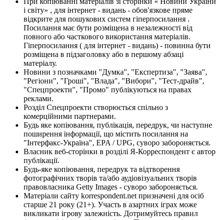
При копіюванні матеріалів зі сторінки « Новини України
і світу» , для інтернет - видань - обов'язкове пряме
відкрите для пошукових систем гіперпосилання .
Посилання має бути розміщена в незалежності від
повного або часткового використання матеріалів.
Гіперпосилання ( для інтернет - видань) - повинна бути
розміщена в підзаголовку або в першому абзаці
матеріалу.
Новини з позначками "Думка", "Експертиза", "Заява",
"Регіони", "Гроші", "Влада", "Вибори", "Тест-драйв",
"Спецпроекти", "Промо" публікуються на правах
реклами.
Розділ Спецпроекти створюється спільно з
комерційними партнерами.
Будь яке копіювання, публікація, передрук, чи наступне
поширення інформації, що містить посилання на
"Інтерфакс-Україна", EPA / UPG, суворо забороняється.
Власник веб-сторінки в розділі Я-Корреспондент є автор
публікації.
Будь-яке копіювання, передрук та відтворення
фотографічних творів та/або аудіовізуальних творів
правовласника Getty Images - суворо забороняється.
Матеріали сайту korrespondent.net призначені для осіб
старше 21 року (21+). Участь в азартних іграх може
викликати ігрову залежність. Дотримуйтесь правил