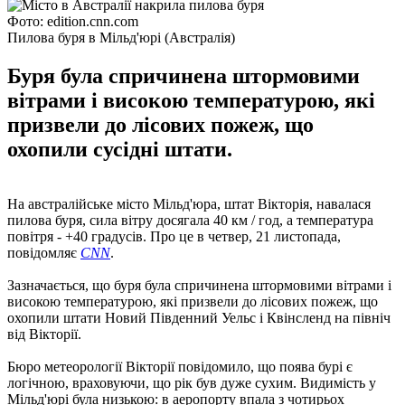
Фото: edition.cnn.com
Пилова буря в Мільд'юрі (Австралія)
Буря була спричинена штормовими
вітрами і високою температурою, які
призвели до лісових пожеж, що
охопили сусідні штати.
На австралійське місто Мільд'юра, штат Вікторія, навалася
пилова буря, сила вітру досягала 40 км / год, а температура
повітря - +40 градусів. Про це в четвер, 21 листопада,
повідомляє
СNN
.
Зазначається, що буря була спричинена штормовими вітрами і
високою температурою, які призвели до лісових пожеж, що
охопили штати Новий Південний Уельс і Квінсленд на північ
від Вікторії.
Бюро метеорології Вікторії повідомило, що поява бурі є
логічною, враховуючи, що рік був дуже сухим. Видимість у
Мільд'юрі була низькою: в аеропорту впала з чотирьох