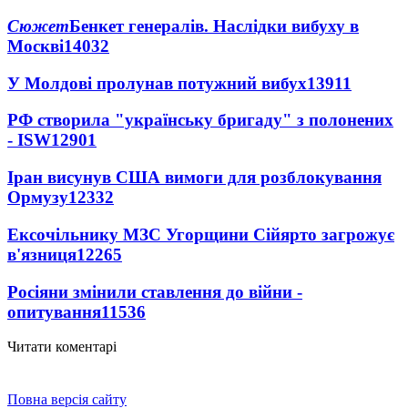
Сюжет
Бенкет генералів. Наслідки вибуху в
Москві
14032
У Молдові пролунав потужний вибух
13911
РФ створила "українську бригаду" з полонених
- ISW
12901
Іран висунув США вимоги для розблокування
Ормузу
12332
Ексочільнику МЗС Угорщини Сійярто загрожує
в'язниця
12265
Росіяни змінили ставлення до війни -
опитування
11536
Читати коментарі
Повна версія сайту