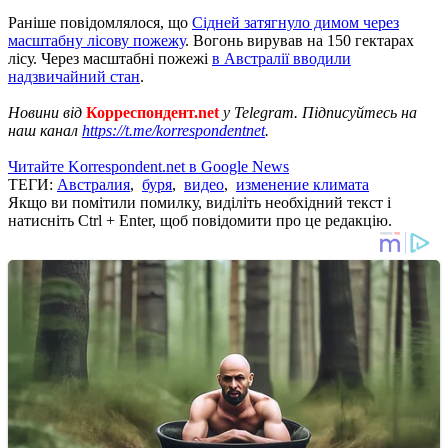
Раніше повідомлялося, що
Сідней затягнуло димом через
масштабну лісову пожежу
. Вогонь вирував на 150 гектарах
лісу. Через масштабні пожежі
в Австралії вводили
надзвичайний стан
.
Новини від
Корреспондент.net
у Telegram. Підписуйтесь на
наш канал
https://t.me/korrespondentnet
.
Читайте Korrespondent.net в Google News
ТЕГИ:
Австралия
,
буря
,
видео
,
изменение климата
Якщо ви помітили помилку, виділіть необхідний текст і
натисніть Ctrl + Enter, щоб повідомити про це редакцію.