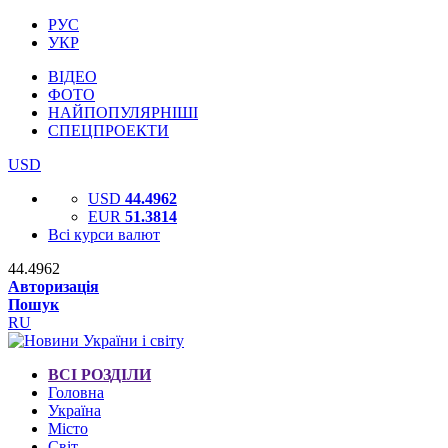
РУС
УКР
ВІДЕО
ФОТО
НАЙПОПУЛЯРНІШІ
СПЕЦПРОЕКТИ
USD
USD
44.4962
EUR
51.3814
Всі курси валют
44.4962
Авторизація
Пошук
RU
ВСІ РОЗДІЛИ
Головна
Україна
Місто
Світ