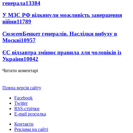
генерала
13384
У МЗС РФ відкинули можливість завершення
війни
11789
Сюжет
Бенкет генералів. Наслідки вибуху в
Москві
10957
ЄС відзавтра змінює правила для чоловіків із
України
10042
Читати коментарі
Повна версія сайту
Facebook
Twitter
RSS-стрічки
E-mail розсилка
Контакти
Реклама на сайті