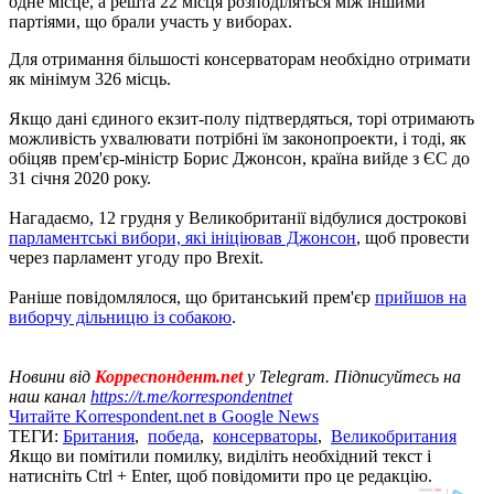
одне місце, а решта 22 місця розподіляться між іншими
партіями, що брали участь у виборах.
Для отримання більшості консерваторам необхідно отримати
як мінімум 326 місць.
Якщо дані єдиного екзит-полу підтвердяться, торі отримають
можливість ухвалювати потрібні їм законопроекти, і тоді, як
обіцяв прем'єр-міністр Борис Джонсон, країна вийде з ЄС до
31 січня 2020 року.
Нагадаємо, 12 грудня у Великобританії відбулися дострокові
парламентські вибори, які ініціював Джонсон
, щоб провести
через парламент угоду про Brexit.
Раніше повідомлялося, що британський прем'єр
прийшов на
виборчу дільницю із собакою
.
Новини від
Корреспондент.net
у Telegram. Підписуйтесь на
наш канал
https://t.me/korrespondentnet
Читайте Korrespondent.net в Google News
ТЕГИ:
Британия
,
победа
,
консерваторы
,
Великобритания
Якщо ви помітили помилку, виділіть необхідний текст і
натисніть Ctrl + Enter, щоб повідомити про це редакцію.