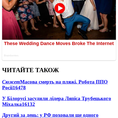
ЧИТАЙТЕ ТАКОЖ
Сюжет
Масова смерть на пляжі. Робота ППО
Росії
16478
У Білорусі засудили лідера Ляпіса Трубецького
Міхалка
16132
Другий за день: у РФ поховали ще одного