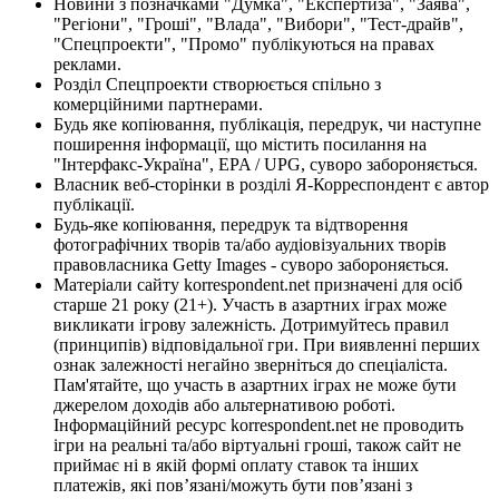
Новини з позначками "Думка", "Експертиза", "Заява",
"Регіони", "Гроші", "Влада", "Вибори", "Тест-драйв",
"Спецпроекти", "Промо" публікуються на правах
реклами.
Розділ Спецпроекти створюється спільно з
комерційними партнерами.
Будь яке копіювання, публікація, передрук, чи наступне
поширення інформації, що містить посилання на
"Інтерфакс-Україна", EPA / UPG, суворо забороняється.
Власник веб-сторінки в розділі Я-Корреспондент є автор
публікації.
Будь-яке копіювання, передрук та відтворення
фотографічних творів та/або аудіовізуальних творів
правовласника Getty Images - суворо забороняється.
Матеріали сайту korrespondent.net призначені для осіб
старше 21 року (21+). Участь в азартних іграх може
викликати ігрову залежність. Дотримуйтесь правил
(принципів) відповідальної гри. При виявленні перших
ознак залежності негайно зверніться до спеціаліста.
Пам'ятайте, що участь в азартних іграх не може бути
джерелом доходів або альтернативою роботі.
Інформаційний ресурс korrespondent.net не проводить
ігри на реальні та/або віртуальні гроші, також сайт не
приймає ні в якій формі оплату ставок та інших
платежів, які пов’язані/можуть бути пов’язані з