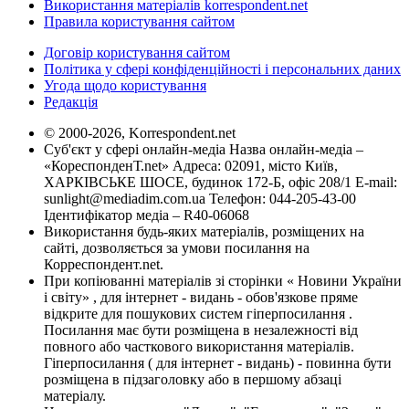
Використання матеріалів korrespondent.net
Правила користування сайтом
Договір користування сайтом
Політика у сфері конфіденційності і персональних даних
Угода щодо користування
Редакція
© 2000-2026, Korrespondent.net
Суб'єкт у сфері онлайн-медіа Назва онлайн-медіа –
«КореспонденТ.net» Адреса: 02091, місто Київ,
ХАРКІВСЬКЕ ШОСЕ, будинок 172-Б, офіс 208/1 E-mail:
sunlight@mediadim.com.ua
Телефон: 044-205-43-00
Ідентифікатор медіа – R40-06068
Використання будь-яких матеріалів, розміщених на
сайті, дозволяється за умови посилання на
Корреспондент.net.
При копіюванні матеріалів зі сторінки « Новини України
і світу» , для інтернет - видань - обов'язкове пряме
відкрите для пошукових систем гіперпосилання .
Посилання має бути розміщена в незалежності від
повного або часткового використання матеріалів.
Гіперпосилання ( для інтернет - видань) - повинна бути
розміщена в підзаголовку або в першому абзаці
матеріалу.