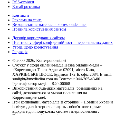
RSS-стрічки
E-mail розсилка
Контакти
Реклама на сайті
Використання матеріалів korrespondent.net
Правила користування сайтом
Договір користування сайтом
Політика у сфері конфіденційності і персональних даних
Угода щодо користування
Редакція
© 2000-2026, Korrespondent.net
Суб'єкт у сфері онлайн-медіа Назва онлайн-медіа –
«КореспонденТ.net» Адреса: 02091, місто Київ,
ХАРКІВСЬКЕ ШОСЕ, будинок 172-Б, офіс 208/1 E-mail:
sunlight@mediadim.com.ua
Телефон: 044-205-43-00
Ідентифікатор медіа – R40-06068
Використання будь-яких матеріалів, розміщених на
сайті, дозволяється за умови посилання на
Корреспондент.net.
При копіюванні матеріалів зі сторінки « Новини України
і світу» , для інтернет - видань - обов'язкове пряме
відкрите для пошукових систем гіперпосилання .