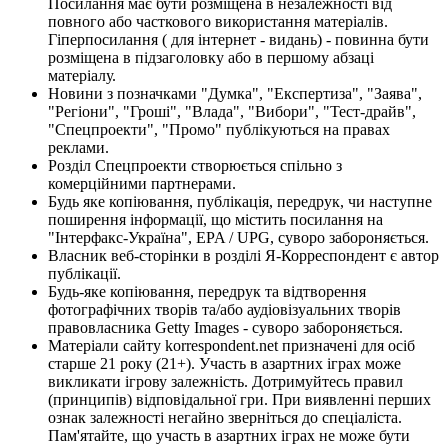
Посилання має бути розміщена в незалежності від
повного або часткового використання матеріалів.
Гіперпосилання ( для інтернет - видань) - повинна бути
розміщена в підзаголовку або в першому абзаці
матеріалу.
Новини з позначками "Думка", "Експертиза", "Заява",
"Регіони", "Гроші", "Влада", "Вибори", "Тест-драйв",
"Спецпроекти", "Промо" публікуються на правах
реклами.
Розділ Спецпроекти створюється спільно з
комерційними партнерами.
Будь яке копіювання, публікація, передрук, чи наступне
поширення інформації, що містить посилання на
"Інтерфакс-Україна", EPA / UPG, суворо забороняється.
Власник веб-сторінки в розділі Я-Корреспондент є автор
публікації.
Будь-яке копіювання, передрук та відтворення
фотографічних творів та/або аудіовізуальних творів
правовласника Getty Images - суворо забороняється.
Матеріали сайту korrespondent.net призначені для осіб
старше 21 року (21+). Участь в азартних іграх може
викликати ігрову залежність. Дотримуйтесь правил
(принципів) відповідальної гри. При виявленні перших
ознак залежності негайно зверніться до спеціаліста.
Пам'ятайте, що участь в азартних іграх не може бути