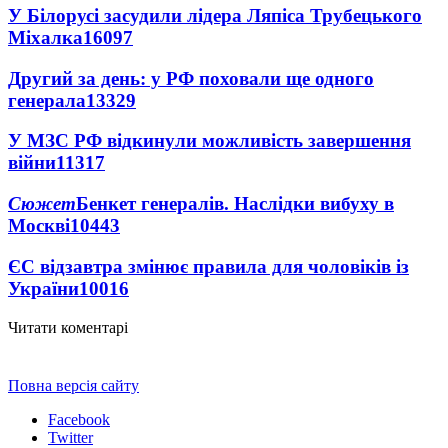
У Білорусі засудили лідера Ляпіса Трубецького
Міхалка
16097
Другий за день: у РФ поховали ще одного
генерала
13329
У МЗС РФ відкинули можливість завершення
війни
11317
Сюжет
Бенкет генералів. Наслідки вибуху в
Москві
10443
ЄС відзавтра змінює правила для чоловіків із
України
10016
Читати коментарі
Повна версія сайту
Facebook
Twitter