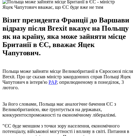
Яцек Чапутович вважає, що ЄС буде вже не тим
Візит президента Франції до Варшави
відразу після Brexit вказує на Польщу
як на країну, яка може зайняти місце
Британії в ЄС, вважає Яцек
Чапутович.
Польща може зайняти місце Великобританії в Євросоюзі після
Brexit. Про це сказав міністр закордонних справ Польщі Яцек
Чапутович в інтерв'ю
PAP
, оприлюдненому в понеділок, 3
лютого.
За його словами, Польща має аналогічне бачення ЄС з
Великобританією, яке ґрунтується на державах,
конкурентоспроможності та економічному лібералізмі.
"ЄС буде меншим з точки зору населення, економічного
потенціалу, військової могутності і впливу в світі. Питання в