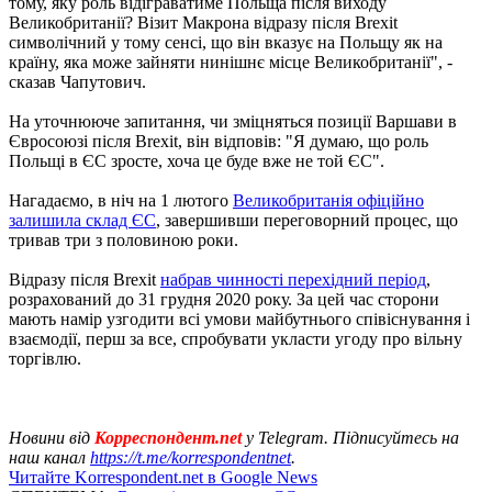
тому, яку роль відіграватиме Польща після виходу
Великобританії? Візит Макрона відразу після Brexit
символічний у тому сенсі, що він вказує на Польщу як на
країну, яка може зайняти нинішнє місце Великобританії", -
сказав Чапутович.
На уточнююче запитання, чи зміцняться позиції Варшави в
Євросоюзі після Brexit, він відповів: "Я думаю, що роль
Польщі в ЄС зросте, хоча це буде вже не той ЄС".
Нагадаємо, в ніч на 1 лютого
Великобританія офіційно
залишила склад ЄС
, завершивши переговорний процес, що
тривав три з половиною роки.
Відразу після Brexit
набрав чинності перехідний період
,
розрахований до 31 грудня 2020 року. За цей час сторони
мають намір узгодити всі умови майбутнього співіснування і
взаємодії, перш за все, спробувати укласти угоду про вільну
торгівлю.
Новини від
Корреспондент.net
у Telegram. Підписуйтесь на
наш канал
https://t.me/korrespondentnet
.
Читайте Korrespondent.net в Google News