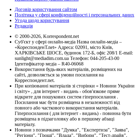
Договір користування сайтом
Політика у сфері конфіденційності і персональних даних
Угода щодо користування
Редакція
© 2000-2026, Korrespondent.net
Суб'єкт у сфері онлайн-медіа Назва онлайн-медіа –
«КореспонденТ.net» Адреса: 02091, місто Київ,
ХАРКІВСЬКЕ ШОСЕ, будинок 172-Б, офіс 208/1 E-mail:
sunlight@mediadim.com.ua
Телефон: 044-205-43-00
Ідентифікатор медіа – R40-06068
Використання будь-яких матеріалів, розміщених на
сайті, дозволяється за умови посилання на
Корреспондент.net.
При копіюванні матеріалів зі сторінки « Новини України
і світу» , для інтернет - видань - обов'язкове пряме
відкрите для пошукових систем гіперпосилання .
Посилання має бути розміщена в незалежності від
повного або часткового використання матеріалів.
Гіперпосилання ( для інтернет - видань) - повинна бути
розміщена в підзаголовку або в першому абзаці
матеріалу.
Новини з позначками "Думка", "Експертиза", "Заява",
"Регіони", "Гроші", "Влада", "Вибори", "Тест-драйв",