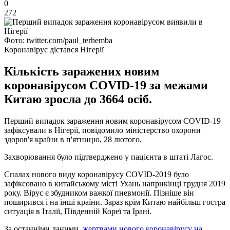
0
272
Фото: twitter.com/paul_terhemba
Коронавірус дістався Нігерії
Кількість заражених новим
коронавірусом COVID-19 за межами
Китаю зросла до 3664 осіб.
Перший випадок зараження новим коронавірусом COVID-19
зафіксували в Нігерії, повідомило міністерство охорони
здоров'я країни в п'ятницю, 28 лютого.
Захворювання було підтверджено у пацієнта в штаті Лагос.
Спалах нового виду коронавірусу COVID-2019 було
зафіксовано в китайському місті Ухань наприкінці грудня 2019
року. Вірус є збудником важкої пневмонії. Пізніше він
поширився і на інші країни. Зараз крім Китаю найбільш гостра
ситуація в Італії, Південній Кореї та Ірані.
За останніми даними,
жертвами нового коронавірусу на