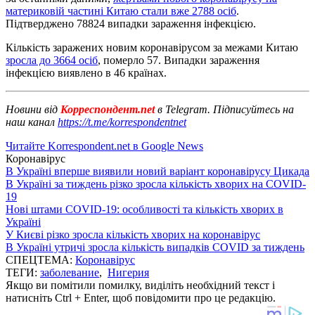
материковій частині Китаю стали вже 2788 осіб
.
Підтверджено 78824 випадки зараження інфекцією.
Кількість заражених новим коронавірусом за межами Китаю
зросла до 3664 осіб
, померло 57. Випадки зараження
інфекцією виявлено в 46 країнах.
Новини від
Корреспондент.net
в Telegram. Підписуйтесь на
наш канал
https://t.me/korrespondentnet
Читайте Korrespondent.net в Google News
Коронавірус
В Україні вперше виявили новий варіант коронавірусу Цикада
В Україні за тиждень різко зросла кількість хворих на COVID-
19
Нові штами COVID-19: особливості та кількість хворих в
Україні
У Києві різко зросла кількість хворих на коронавірус
В Україні утричі зросла кількість випадків COVID за тиждень
СПЕЦТЕМА:
Коронавірус
ТЕГИ:
заболевание
,
Нигерия
Якщо ви помітили помилку, виділіть необхідний текст і
натисніть Ctrl + Enter, щоб повідомити про це редакцію.