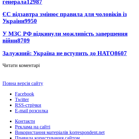
генерала
12987
ЄС відзавтра змінює правила для чоловіків із
України
9950
У МЗС РФ відкинули можливість завершення
війни
8709
Залужний: Україна не вступить до НАТО
8607
Читати коментарі
Повна версія сайту
Facebook
Twitter
RSS-стрічки
E-mail розсилка
Контакти
Реклама на сайті
Використання матеріалів korrespondent.net
Правила користування сайтом