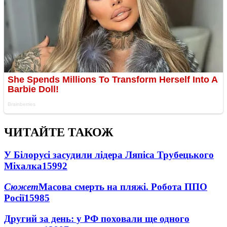
ЧИТАЙТЕ ТАКОЖ
У Білорусі засудили лідера Ляпіса Трубецького
Міхалка
15992
Сюжет
Масова смерть на пляжі. Робота ППО
Росії
15985
Другий за день: у РФ поховали ще одного