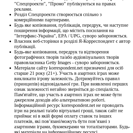
"Спецпроекти", "Промо" публікуються на правах
реклами.
Розділ Спецпроекти створюється спільно з
комерційними партнерами.
Будь яке копіювання, публікація, передрук, чи наступне
поширення інформації, що містить посилання на
"Інтерфакс-Україна", EPA / UPG, суворо забороняється.
Власник веб-сторінки в розділі Я-Корреспондент є автор
публікації.
Будь-яке копіювання, передрук та відтворення
фотографічних творів та/або аудіовізуальних творів
правовласника Getty Images - суворо забороняється.
Матеріали сайту korrespondent.net призначені для осіб
старше 21 року (21+). Участь в азартних іграх може
викликати ігрову залежність. Дотримуйтесь правил
(принципів) відповідальної гри. При виявленні перших
ознак залежності негайно зверніться до спеціаліста.
Пам'ятайте, що участь в азартних іграх не може бути
джерелом доходів або альтернативою роботі.
Інформаційний ресурс korrespondent.net не проводить
ігри на реальні та/або віртуальні гроші, також сайт не
приймає ні в якій формі оплату ставок та інших
платежів, які пов’язані/можуть бути пов’язані з
азартними іграми, букмекерами чи тоталізаторами. Будь-
які матеріали на інформаційному ресурсі