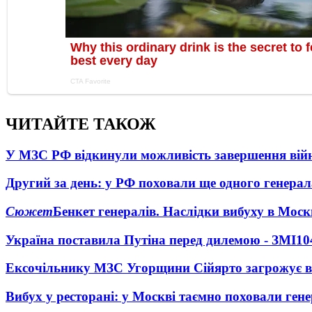
ЧИТАЙТЕ ТАКОЖ
У МЗС РФ відкинули можливість завершення вій
Другий за день: у РФ поховали ще одного генерал
Сюжет
Бенкет генералів. Наслідки вибуху в Моск
Україна поставила Путіна перед дилемою - ЗМІ
10
Ексочільнику МЗС Угорщини Сійярто загрожує в
Вибух у ресторані: у Москві таємно поховали ген