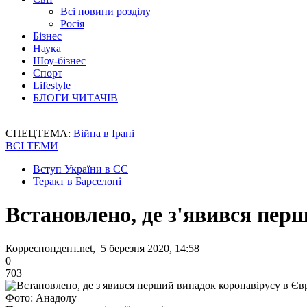
Всі новини розділу
Росія
Бізнес
Наука
Шоу-бізнес
Спорт
Lifestyle
БЛОГИ ЧИТАЧІВ
СПЕЦТЕМА:
Війна в Ірані
ВСІ ТЕМИ
Вступ України в ЄС
Теракт в Барселоні
Встановлено, де з'явився пер
Корреспондент.net, 5 березня 2020, 14:58
0
703
Фото: Анадолу