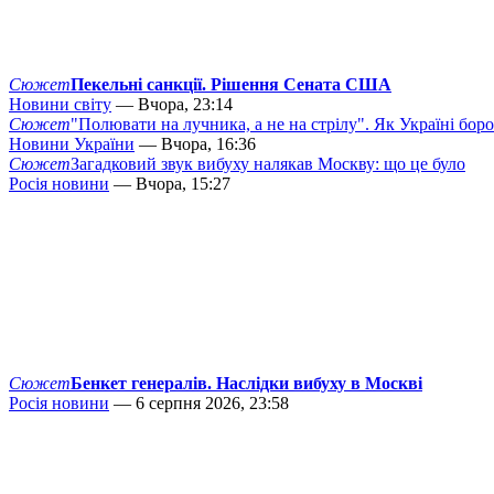
Сюжет
Пекельні санкції. Рішення Сената США
Новини світу
— Вчора, 23:14
Сюжет
"Полювати на лучника, а не на стрілу". Як Україні бор
Новини України
— Вчора, 16:36
Сюжет
Загадковий звук вибуху налякав Москву: що це було
Росія новини
— Вчора, 15:27
Сюжет
Бенкет генералів. Наслідки вибуху в Москві
Росія новини
— 6 серпня 2026, 23:58