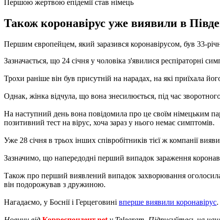
Першою жертвою епідемії став німець
Також коронавірус уже виявили в Півде
Першим європейцем, який заразився коронавірусом, був 33-річ
Зазначається, що 24 січня у чоловіка з'явилися респіраторні си
Трохи раніше він був присутній на нарадах, на які приїхала його
Однак, жінка відчула, що вона знесилюється, під час зворотного 
На наступний день вона повідомила про це своїм німецьким парт
позитивний тест на вірус, хоча зараз у нього немає симптомів.
Уже 28 січня в трьох інших співробітників тієї ж компанії вияв
Зазначимо, що напередодні перший випадок зараження коронаві
Також про перший виявлений випадок захворювання оголосила П
він подорожував з дружиною.
Нагадаємо, у Боснії і Герцеговині
вперше виявили коронавірус
.
Новини від
Корреспондент.net
у Telegram. Підписуйтесь на на