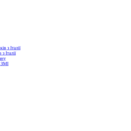
з Італії
ану
 ЗМІ