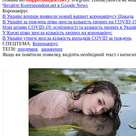
Читайте Korrespondent.net в Google News
Коронавірус
В Україні вперше виявили новий варіант коронавірусу Цикада
В Україні за тиждень різко зросла кількість хворих на COVID-1
Нові штами COVID-19: особливості та кількість хворих в Украї
У Києві різко зросла кількість хворих на коронавірус
В Україні утричі зросла кількість випадків COVID за тиждень
СПЕЦТЕМА:
Коронавірус
ТЕГИ:
эпидемия
,
заражение
Якщо ви помітили помилку, виділіть необхідний текст і натисніт