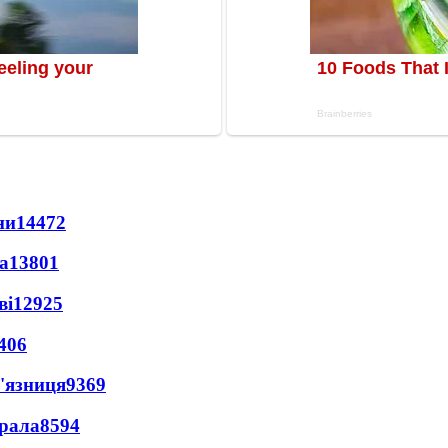
ни
14472
а
13801
ві
12925
406
'язниця
9369
ерала
8594