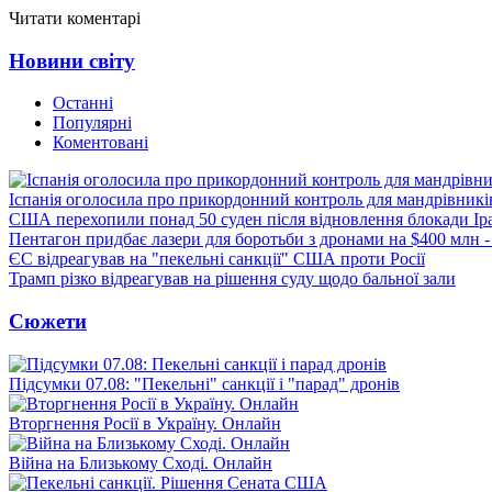
Читати коментарі
Новини світу
Останні
Популярні
Коментовані
Іспанія оголосила про прикордонний контроль для мандрівників 
США перехопили понад 50 суден після відновлення блокади Ір
Пентагон придбає лазери для боротьби з дронами на $400 млн -
ЄС відреагував на "пекельні санкції" США проти Росії
Трамп різко відреагував на рішення суду щодо бальної зали
Сюжети
Підсумки 07.08: "Пекельні" санкції і "парад" дронів
Вторгнення Росії в Україну. Онлайн
Війна на Близькому Сході. Онлайн