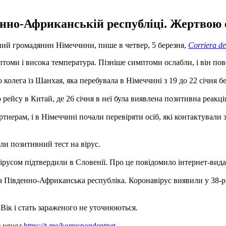
нно-Африканській республіці. Жертвою еп
ний громадянин Німеччини, пише в четвер, 5 березня,
Corriera de
мптоми і висока температура. Пізніше симптоми ослабли, і він пов
 колега із Шанхая, яка перебувала в Німеччині з 19 до 22 січня б
рейсу в Китай, де 26 січня в неї була виявлена ​​позитивна реакці
нерам, і в Німеччині почали перевіряти осіб, які контактували з
или позитивний тест на вірус.
русом підтвердили в Словенії. Про це повідомило інтернет-вид
івденно-Африканська республіка. Коронавірус виявили у 38-річн
 Вік і стать зараженого не уточнюються.
ш канал
https://t.me/korrespondentnet
.