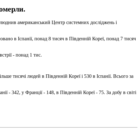
померли.
юднив американський Центр системних досліджень і
совано в Іспанії, понад 8 тисяч в Південній Кореї, понад 7 тисяч
трії - понад 1 тис.
ільше тисячі людей в Південній Кореї і 530 в Іспанії. Всього за
ії - 342, у Франції - 148, в Південній Кореї - 75. За добу в світі