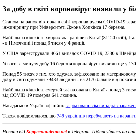
За добу в світі коронавірус виявили у б
Станом на ранок вівторка в світі коронавірусом COVID-19 зара
інжинірингу при Університеті Джона Хопкінса 17 березня.
Найбільша кількість хворих як і раніше в Китаї (81150 осіб), Іта
- в Німеччині і понад 6 тисяч у Франції.
У США зареєстрували 4661 випадок COVID-19, 2330 в Швейцарії, 
Усього за минулу добу 16 березня коронавірус виявили ще у 130
Понад 55 тисяч з тих, хто одужав, зафіксовано на материковому Ки
добу в світі одужали 79433 людини - на 2176 більше від показни
Найбільша кількість смертей зафіксована в Китаї - понад 3 тисячі. 
від COVID-19 померла 641 людина.
Нагадаємо в Україні офіційно
зафіксовано сім випадків зараже
Також повідомлялося, що
748 українців перебувають на каранти
Новини від
Корреспондент.net
в Telegram. Підписуйтесь на на