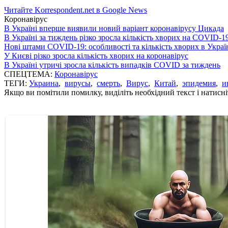
Читайте Korrespondent.net в Google News
Коронавірус
В Україні вперше виявили новий варіант коронавірусу Цикада
В Україні за тиждень різко зросла кількість хворих на COVID-1
Нові штами COVID-19: особливості та кількість хворих в Украї
У Києві різко зросла кількість хворих на коронавірус
В Україні утричі зросла кількість випадків COVID за тиждень
СПЕЦТЕМА:
Коронавірус
ТЕГИ:
Украина
,
вирусы
,
смерть
,
Вирус
,
Китай
,
эпидемия
,
и
Якщо ви помітили помилку, виділіть необхідний текст і натисніт