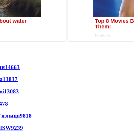
ни
14663
а
13837
ві
13083
478
'язниця
9818
 ISW
9239