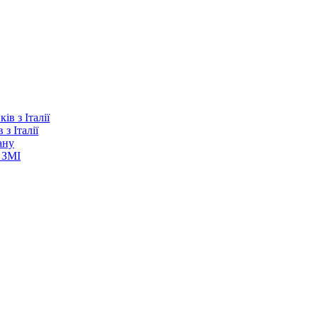
з Італії
ану
 ЗМІ