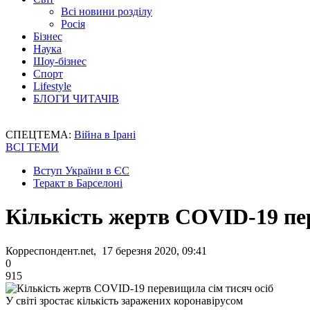
Всі новини розділу
Росія
Бізнес
Наука
Шоу-бізнес
Спорт
Lifestyle
БЛОГИ ЧИТАЧІВ
СПЕЦТЕМА:
Війна в Ірані
ВСІ ТЕМИ
Вступ України в ЄС
Теракт в Барселоні
Кількість жертв COVID-19 пе
Корреспондент.net, 17 березня 2020, 09:41
0
915
У світі зростає кількість заражених коронавірусом