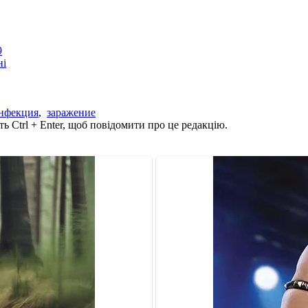
9
ні
нфекция
,
заражение
ь Ctrl + Enter, щоб повідомити про це редакцію.