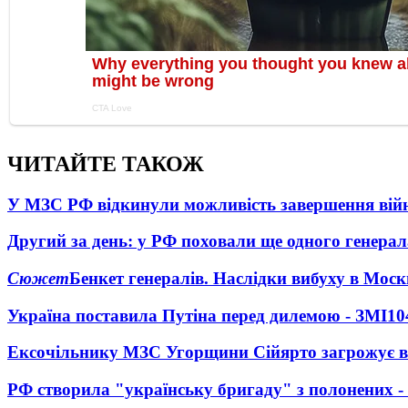
ЧИТАЙТЕ ТАКОЖ
У МЗС РФ відкинули можливість завершення вій
Другий за день: у РФ поховали ще одного генерал
Сюжет
Бенкет генералів. Наслідки вибуху в Моск
Україна поставила Путіна перед дилемою - ЗМІ
10
Ексочільнику МЗС Угорщини Сійярто загрожує в
РФ створила "українську бригаду" з полонених -