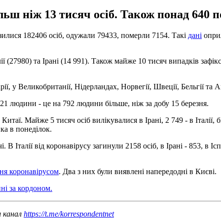
ільш ніж 13 тисяч осіб. Також понад 640 
зилися 182406 осіб, одужали 79433, померли 7154. Такі
дані
оприл
лії (27980) та Ірані (14 991). Також майже 10 тисяч випадків зафік
у Великобританії, Нідерландах, Норвегії, Швеції, Бельгії та Авс
21 людини - це на 792 людини більше, ніж за добу 15 березня.
таї. Майже 5 тисяч осіб вилікувалися в Ірані, 2 749 - в Італії, б
ка в понеділок.
В Італії від коронавірусу загинули 2158 осіб, в Ірані - 853, в Іспан
ння коронавірусом
. Два з них були виявлені напередодні в Києві.
ні за кордоном.
ш канал
https://t.me/korrespondentnet