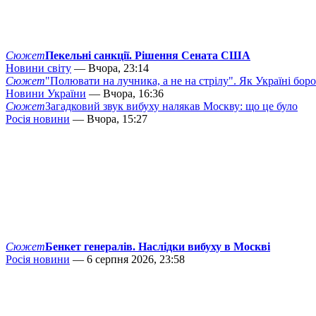
Сюжет
Пекельні санкції. Рішення Сената США
Новини світу
— Вчора, 23:14
Сюжет
"Полювати на лучника, а не на стрілу". Як Україні бор
Новини України
— Вчора, 16:36
Сюжет
Загадковий звук вибуху налякав Москву: що це було
Росія новини
— Вчора, 15:27
Сюжет
Бенкет генералів. Наслідки вибуху в Москві
Росія новини
— 6 серпня 2026, 23:58