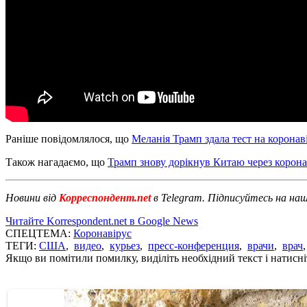
Раніше повідомлялося, що
Меланія Трамп здала тест на коронав
Також нагадаємо, що
Трамп знову дорікнув Китаю через корона
Новини від
Корреспондент.net
в Telegram. Підписуйтесь на на
Читайте Korrespondent.net в Google News
СПЕЦТЕМА:
Коронавірус
ТЕГИ:
США
,
видео
,
курьез
,
пресс-конференция
,
врачи
,
врач
Якщо ви помітили помилку, виділіть необхідний текст і натисніт