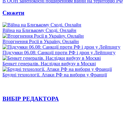
В ООН занепокоєні поширенням війни на територію РФ
Сюжети
Війна на Близькому Сході. Онлайн
Вторгнення Росії в Україну. Онлайн
Підсумки 06.08: Санкції проти РФ і дрон у Лейпцигу
Бенкет генералів. Наслідки вибуху в Москві
Брудні технології. Атаки РФ на вибори у Франції
ВИБІР РЕДАКТОРА