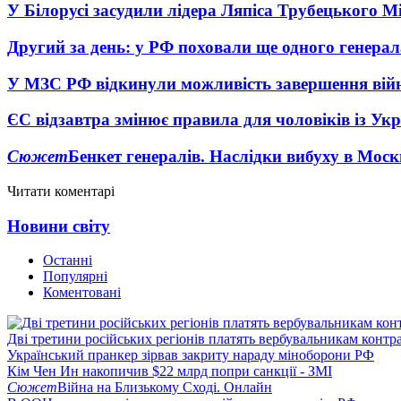
У Білорусі засудили лідера Ляпіса Трубецького М
Другий за день: у РФ поховали ще одного генерал
У МЗС РФ відкинули можливість завершення вій
ЄС відзавтра змінює правила для чоловіків із Ук
Сюжет
Бенкет генералів. Наслідки вибуху в Моск
Читати коментарі
Новини світу
Останні
Популярні
Коментовані
Дві третини російських регіонів платять вербувальникам контр
Український пранкер зірвав закриту нараду міноборони РФ
Кім Чен Ин накопичив $22 млрд попри санкції - ЗМІ
Сюжет
Війна на Близькому Сході. Онлайн