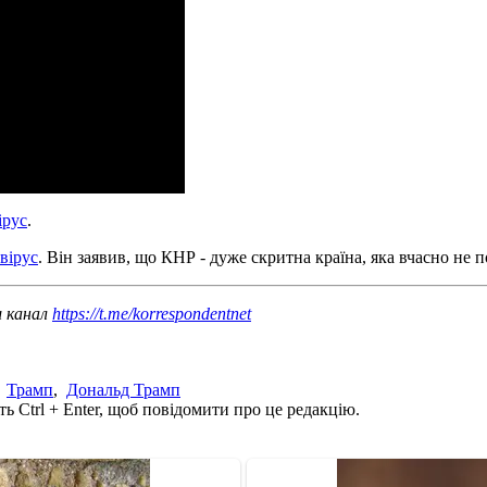
ірус
.
вірус
. Він заявив, що КНР - дуже скритна країна, яка вчасно н
ш канал
https://t.me/korrespondentnet
,
Трамп
,
Дональд Трамп
ь Ctrl + Enter, щоб повідомити про це редакцію.