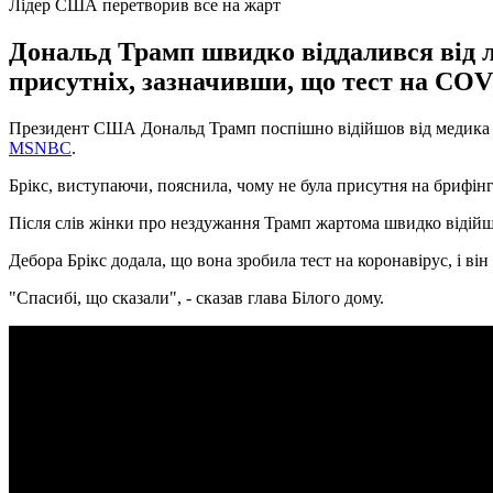
Лідер США перетворив все на жарт
Дональд Трамп швидко віддалився від л
присутніх, зазначивши, що тест на COV
Президент США Дональд Трамп поспішно відійшов від медика Деб
MSNBC
.
Брікс, виступаючи, пояснила, чому не була присутня на брифінгу
Після слів жінки про нездужання Трамп жартома швидко відійшо
Дебора Брікс додала, що вона зробила тест на коронавірус, і він
"Спасибі, що сказали", - сказав глава Білого дому.