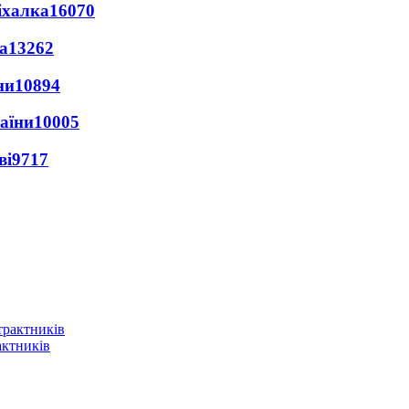
іхалка
16070
а
13262
ни
10894
раїни
10005
ві
9717
актників