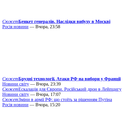
Сюжет
Бенкет генералів. Наслідки вибуху в Москві
Росія новини
— Вчора, 23:58
Сюжет
Брудні технології. Атаки РФ на вибори у Франції
Новини світу
— Вчора, 23:39
Сюжет
Ескалація для Європи. Російський дрон в Лейпцигу
Новини світу
— Вчора, 17:07
Сюжет
Зміни в армії РФ: що стоїть за рішенням Путіна
Росія новини
— Вчора, 15:20