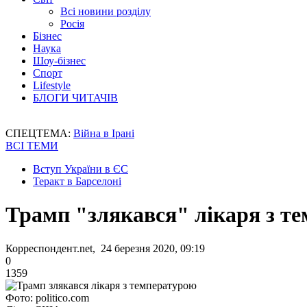
Всі новини розділу
Росія
Бізнес
Наука
Шоу-бізнес
Спорт
Lifestyle
БЛОГИ ЧИТАЧІВ
СПЕЦТЕМА:
Війна в Ірані
ВСІ ТЕМИ
Вступ України в ЄС
Теракт в Барселоні
Трамп "злякався" лікаря з т
Корреспондент.net, 24 березня 2020, 09:19
0
1359
Фото: politico.com