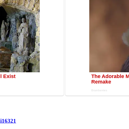
ї
16321