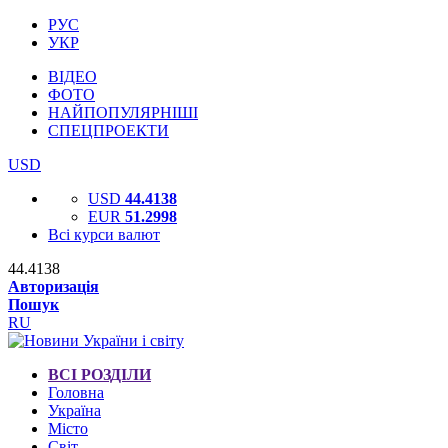
РУС
УКР
ВІДЕО
ФОТО
НАЙПОПУЛЯРНІШІ
СПЕЦПРОЕКТИ
USD
USD
44.4138
EUR
51.2998
Всі курси валют
44.4138
Авторизація
Пошук
RU
ВСІ РОЗДІЛИ
Головна
Україна
Місто
Світ