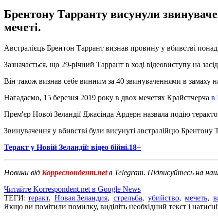
Брентону Тарранту висунули звинуваченн
мечеті.
Австралієць Брентон Таррант визнав провину у вбивстві понад 
Зазначається, що 29-річний Таррант в ході відеовиступу на засі
Він також визнав себе винним за 40 звинуваченнями в замаху н
Нагадаємо, 15 березня 2019 року в двох мечетях Крайстчерча
в 
Прем'єр Нової Зеландії Джасінда Ардерн назвала подію теракто
Звинувачення у вбивстві були висунуті австралійцю Брентону Та
Теракт у Новій Зеландії: відео бійні.18+
Новини від
Корреспондент.net
в Telegram. Підписуйтесь на на
Читайте Korrespondent.net в Google News
ТЕГИ:
теракт
,
Новая Зеландия
,
стрельба
,
убийство
,
мечеть
,
в
Якщо ви помітили помилку, виділіть необхідний текст і натисніт