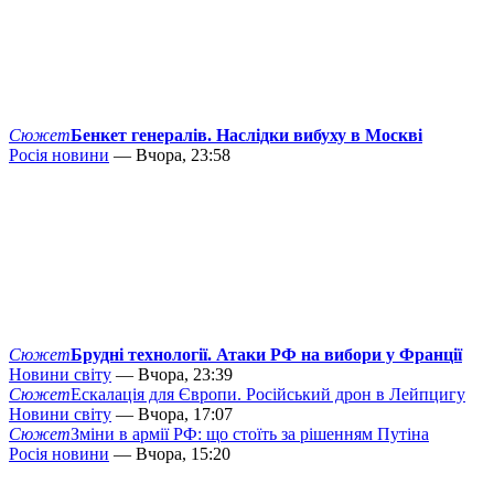
Сюжет
Бенкет генералів. Наслідки вибуху в Москві
Росія новини
— Вчора, 23:58
Сюжет
Брудні технології. Атаки РФ на вибори у Франції
Новини світу
— Вчора, 23:39
Сюжет
Ескалація для Європи. Російський дрон в Лейпцигу
Новини світу
— Вчора, 17:07
Сюжет
Зміни в армії РФ: що стоїть за рішенням Путіна
Росія новини
— Вчора, 15:20