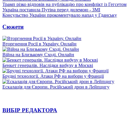
Трамп різко відповів на публікацію про конфлікт із Гегсетом
Україна поставила Путіна перед дилемою - ЗМІ
Консульство України прокоментувало напад у Гданську
Сюжети
Вторгнення Росії в Україну. Онлайн
Війна на Близькому Сході. Онлайн
Бенкет генералів. Наслідки вибуху в Москві
Брудні технології. Атаки РФ на вибори у Франції
Ескалація для Європи. Російський дрон в Лейпцигу
ВИБІР РЕДАКТОРА