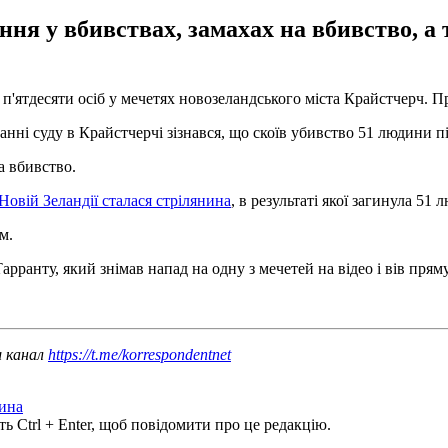
я у вбивствах, замахах на вбивство, а т
п'ятдесяти осіб у мечетях новозеландського міста Крайстчерч. П
данні суду в Крайстчерчі зізнався, що скоїв убивство 51 людини пі
а вбивство.
Новій Зеландії сталася стрілянина
, в результаті якої загинула 51
м.
рранту, який знімав напад на одну з мечетей на відео і вів прям
ш канал
https://t.me/korrespondentnet
ина
ь Ctrl + Enter, щоб повідомити про це редакцію.