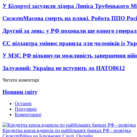
У Білорусі засудили лідера Ляпіса Трубецького М
Сюжет
Масова смерть на пляжі. Робота ППО Росі
Другий за день: у РФ поховали ще одного генерал
ЄС відзавтра змінює правила для чоловіків із Ук
У МЗС РФ відкинули можливість завершення вій
Залужний: Україна не вступить до НАТО
8612
Читати коментарі
Новини світу
Останні
Популярні
Коментовані
Кредитна криза вдарила по найбільших банках РФ - розвідка
Сюжет
Війна на Близькому Сході. Онлайн