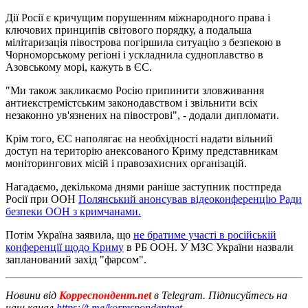
Дії Росії є кричущим порушенням міжнародного права і
ключових принципів світового порядку, а подальша
мілітаризація півострова погіршила ситуацію з безпекою в
Чорноморському регіоні і ускладнила судноплавство в
Азовському морі, кажуть в ЄС.
"Ми також закликаємо Росію припинити зловживання
антиекстремістським законодавством і звільнити всіх
незаконно ув'язнених на півострові", - додали дипломати.
Крім того, ЄС наполягає на необхідності надати вільний
доступ на територію анексованого Криму представникам
моніторингових місій і правозахисних організацій.
Нагадаємо, декількома днями раніше заступник постпреда
Росії при ООН
Полянський анонсував відеоконференцію Ради
безпеки ООН з кримчанами.
Потім Україна заявила, що
не братиме участі в російській
конференції щодо Криму
в РБ ООН. У МЗС України назвали
запланований захід "фарсом".
Новини від
Корреспондент.net
в Telegram. Підписуйтесь на
наш канал
https://t.me/korrespondentnet