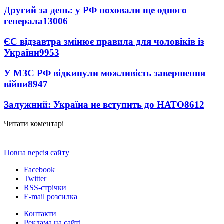
Другий за день: у РФ поховали ще одного
генерала
13006
ЄС відзавтра змінює правила для чоловіків із
України
9953
У МЗС РФ відкинули можливість завершення
війни
8947
Залужний: Україна не вступить до НАТО
8612
Читати коментарі
Повна версія сайту
Facebook
Twitter
RSS-стрічки
E-mail розсилка
Контакти
Реклама на сайті