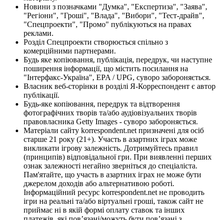
Новини з позначками "Думка", "Експертиза", "Заява",
"Регіони", "Гроші", "Влада", "Вибори", "Тест-драйв",
"Спецпроекти", "Промо" публікуються на правах
реклами.
Розділ Спецпроекти створюється спільно з
комерційними партнерами.
Будь яке копіювання, публікація, передрук, чи наступне
поширення інформації, що містить посилання на
"Інтерфакс-Україна", EPA / UPG, суворо забороняється.
Власник веб-сторінки в розділі Я-Корреспондент є автор
публікації.
Будь-яке копіювання, передрук та відтворення
фотографічних творів та/або аудіовізуальних творів
правовласника Getty Images - суворо забороняється.
Матеріали сайту korrespondent.net призначені для осіб
старше 21 року (21+). Участь в азартних іграх може
викликати ігрову залежність. Дотримуйтесь правил
(принципів) відповідальної гри. При виявленні перших
ознак залежності негайно зверніться до спеціаліста.
Пам'ятайте, що участь в азартних іграх не може бути
джерелом доходів або альтернативою роботі.
Інформаційний ресурс korrespondent.net не проводить
ігри на реальні та/або віртуальні гроші, також сайт не
приймає ні в якій формі оплату ставок та інших
платежів, які пов’язані/можуть бути пов’язані з