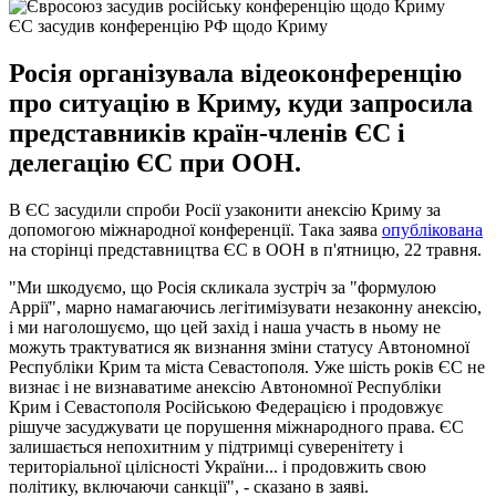
ЄС засудив конференцію РФ щодо Криму
Росія організувала відеоконференцію
про ситуацію в Криму, куди запросила
представників країн-членів ЄС і
делегацію ЄС при ООН.
В ЄС засудили спроби Росії узаконити анексію Криму за
допомогою міжнародної конференції. Така заява
опублікована
на сторінці представництва ЄС в ООН в п'ятницю, 22 травня.
"Ми шкодуємо, що Росія скликала зустріч за "формулою
Аррії", марно намагаючись легітимізувати незаконну анексію,
і ми наголошуємо, що цей захід і наша участь в ньому не
можуть трактуватися як визнання зміни статусу Автономної
Республіки Крим та міста Севастополя. Уже шість років ЄС не
визнає і не визнаватиме анексію Автономної Республіки
Крим і Севастополя Російською Федерацією і продовжує
рішуче засуджувати це порушення міжнародного права. ЄС
залишається непохитним у підтримці суверенітету і
територіальної цілісності України... і продовжить свою
політику, включаючи санкції", - сказано в заяві.