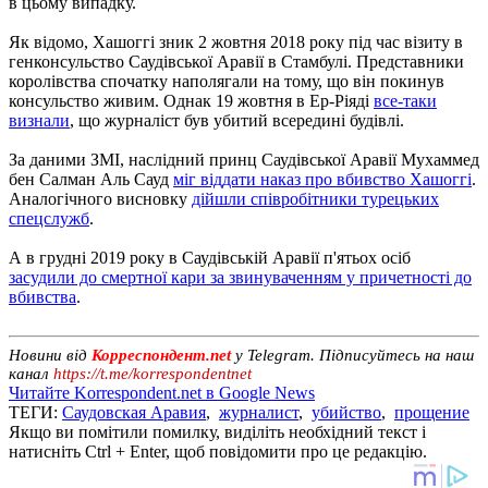
в цьому випадку.
Як відомо, Хашоггі зник 2 жовтня 2018 року під час візиту в
генконсульство Саудівської Аравії в Стамбулі. Представники
королівства спочатку наполягали на тому, що він покинув
консульство живим. Однак 19 жовтня в Ер-Ріяді
все-таки
визнали
, що журналіст був убитий всередині будівлі.
За даними ЗМІ, наслідний принц Саудівської Аравії Мухаммед
бен Салман Аль Сауд
міг віддати наказ про вбивство Хашоггі
.
Аналогічного висновку
дійшли співробітники турецьких
спецслужб
.
А в грудні 2019 року в Саудівській Аравії п'ятьох осіб
засудили до смертної кари за звинуваченням у причетності до
вбивства
.
Новини від
Корреспондент.net
у Telegram. Підписуйтесь на наш
канал
https://t.me/korrespondentnet
Читайте Korrespondent.net в Google News
ТЕГИ:
Саудовская Аравия
,
журналист
,
убийство
,
прощение
Якщо ви помітили помилку, виділіть необхідний текст і
натисніть Ctrl + Enter, щоб повідомити про це редакцію.