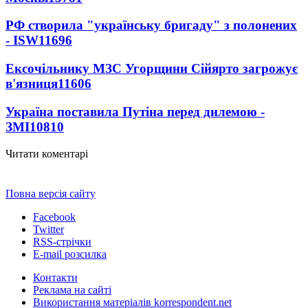
РФ створила "українську бригаду" з полонених
- ISW
11696
Ексочільнику МЗС Угорщини Сійярто загрожує
в'язниця
11606
Україна поставила Путіна перед дилемою -
ЗМІ
10810
Читати коментарі
Повна версія сайту
Facebook
Twitter
RSS-стрічки
E-mail розсилка
Контакти
Реклама на сайті
Використання матеріалів korrespondent.net