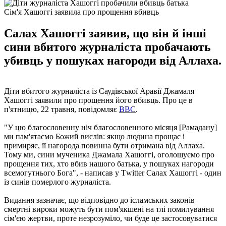
Сім'я Хашоггі заявила про прощення вбивць
Салах Хашоггі заявив, що він й інші
сини вбитого журналіста пробачають
убивць у пошуках нагороди від Аллаха.
Діти вбитого журналіста із Саудівської Аравії Джамаля
Хашоггі заявили про прощення його вбивць. Про це в
п'ятницю, 22 травня, повідомляє
ВВС
.
"У цю благословенну ніч благословенного місяця [Рамадану]
ми пам'ятаємо Божий вислів: якщо людина прощає і
примиряє, її нагорода повинна бути отримана від Аллаха.
Тому ми, сини мученика Джамала Хашоггі, оголошуємо про
прощення тих, хто вбив нашого батька, у пошуках нагороди
всемогутнього Бога", - написав у Тwitter Салах Хашоггі - один
із синів померлого журналіста.
Видання зазначає, що відповідно до ісламських законів
смертні вироки можуть бути пом'якшені на тлі помилування
сім'єю жертви, проте незрозуміло, чи буде це застосовуватися