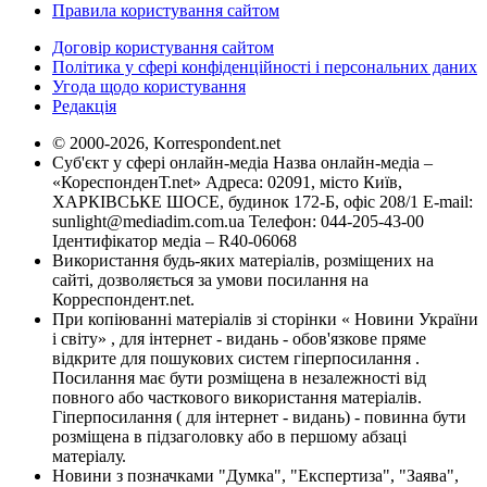
Правила користування сайтом
Договір користування сайтом
Політика у сфері конфіденційності і персональних даних
Угода щодо користування
Редакція
© 2000-2026, Korrespondent.net
Суб'єкт у сфері онлайн-медіа Назва онлайн-медіа –
«КореспонденТ.net» Адреса: 02091, місто Київ,
ХАРКІВСЬКЕ ШОСЕ, будинок 172-Б, офіс 208/1 E-mail:
sunlight@mediadim.com.ua
Телефон: 044-205-43-00
Ідентифікатор медіа – R40-06068
Використання будь-яких матеріалів, розміщених на
сайті, дозволяється за умови посилання на
Корреспондент.net.
При копіюванні матеріалів зі сторінки « Новини України
і світу» , для інтернет - видань - обов'язкове пряме
відкрите для пошукових систем гіперпосилання .
Посилання має бути розміщена в незалежності від
повного або часткового використання матеріалів.
Гіперпосилання ( для інтернет - видань) - повинна бути
розміщена в підзаголовку або в першому абзаці
матеріалу.
Новини з позначками "Думка", "Експертиза", "Заява",