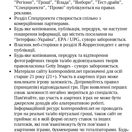
"Регіони", "Гроші", "Влада", "Вибори", "Тест-драйв",
"Спецпроекти", "Промо" публікуються на правах
реклами.
Розділ Спецпроекти створюється спільно з
комерційними партнерами.
Будь яке копіювання, публікація, передрук, чи наступне
поширення інформації, що містить посилання на
"Інтерфакс-Україна", EPA / UPG, суворо забороняється.
Власник веб-сторінки в розділі Я-Корреспондент є автор
публікації.
Будь-яке копіювання, передрук та відтворення
фотографічних творів та/або аудіовізуальних творів
правовласника Getty Images - суворо забороняється.
Матеріали сайту korrespondent.net призначені для осіб
старше 21 року (21+). Участь в азартних іграх може
викликати ігрову залежність. Дотримуйтесь правил
(принципів) відповідальної гри. При виявленні перших
ознак залежності негайно зверніться до спеціаліста.
Пам'ятайте, що участь в азартних іграх не може бути
джерелом доходів або альтернативою роботі.
Інформаційний ресурс korrespondent.net не проводить
ігри на реальні та/або віртуальні гроші, також сайт не
приймає ні в якій формі оплату ставок та інших
платежів, які пов’язані/можуть бути пов’язані з
азартними іграми, букмекерами чи тоталізаторами. Будь-