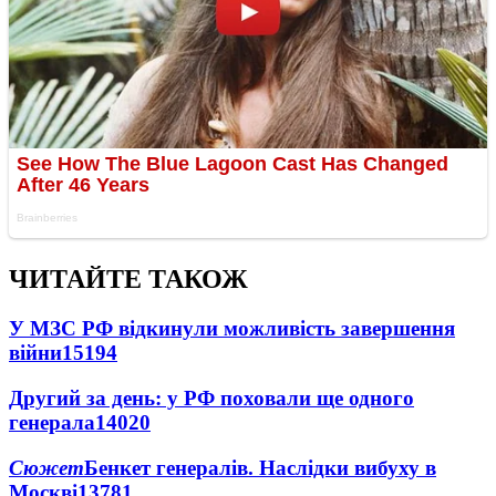
ЧИТАЙТЕ ТАКОЖ
У МЗС РФ відкинули можливість завершення
війни
15194
Другий за день: у РФ поховали ще одного
генерала
14020
Сюжет
Бенкет генералів. Наслідки вибуху в
Москві
13781