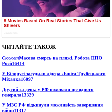
ЧИТАЙТЕ ТАКОЖ
Сюжет
Масова смерть на пляжі. Робота ППО
Росії
16414
У Білорусі засудили лідера Ляпіса Трубецького
Міхалка
16097
Другий за день: у РФ поховали ще одного
генерала
13329
У МЗС РФ відкинули можливість завершення
війни
11317