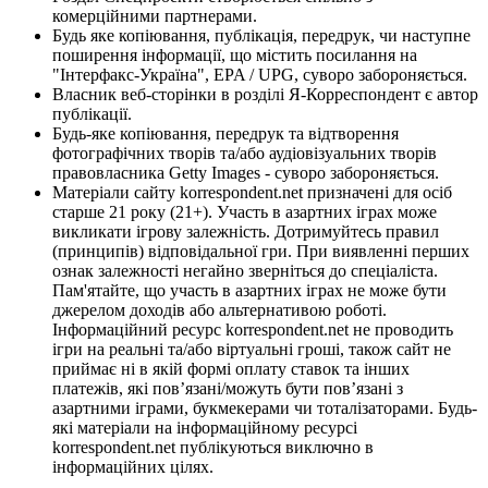
комерційними партнерами.
Будь яке копіювання, публікація, передрук, чи наступне
поширення інформації, що містить посилання на
"Інтерфакс-Україна", EPA / UPG, суворо забороняється.
Власник веб-сторінки в розділі Я-Корреспондент є автор
публікації.
Будь-яке копіювання, передрук та відтворення
фотографічних творів та/або аудіовізуальних творів
правовласника Getty Images - суворо забороняється.
Матеріали сайту korrespondent.net призначені для осіб
старше 21 року (21+). Участь в азартних іграх може
викликати ігрову залежність. Дотримуйтесь правил
(принципів) відповідальної гри. При виявленні перших
ознак залежності негайно зверніться до спеціаліста.
Пам'ятайте, що участь в азартних іграх не може бути
джерелом доходів або альтернативою роботі.
Інформаційний ресурс korrespondent.net не проводить
ігри на реальні та/або віртуальні гроші, також сайт не
приймає ні в якій формі оплату ставок та інших
платежів, які пов’язані/можуть бути пов’язані з
азартними іграми, букмекерами чи тоталізаторами. Будь-
які матеріали на інформаційному ресурсі
korrespondent.net публікуються виключно в
інформаційних цілях.