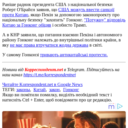
Раніше радник президента США з національної безпеки
Роберт О'Брайєн заявив, що
США можуть ввести санкції
проти Китаю
, якщо Пекін за допомогою законопроекту про
національну безпеку "захопить" Гонконг.
"Потужну" відповідь
Китаю за Гонконг обіцяв
і особисто Трамп.
А в КНР заявили, що питання взаємин Пекіна і автономного
району Гонконг належать до внутрішньої політики країни, в
яку
не має права втручатися жодна держава
в світі.
У самому Гонконзі
тривають антикитайські протести.
Новини від
Корреспондент.net
в Telegram. Підписуйтесь на
наш канал
https://t.me/korrespondentnet
Читайте Korrespondent.net в Google News
ТЕГИ:
законы
,
Китай
,
закон
,
Гонконг
Якщо ви помітили помилку, виділіть необхідний текст і
натисніть Ctrl + Enter, щоб повідомити про це редакцію.