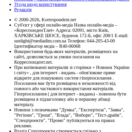
Угода щодо користування
Редакція
© 2000-2026, Korrespondent.net
Суб'єкт у сфері онлайн-медіа Назва онлайн-медіа –
«КореспонденТ.net» Адреса: 02091, місто Київ,
ХАРКІВСЬКЕ ШОСЕ, будинок 172-Б, офіс 208/1 E-mail:
sunlight@mediadim.com.ua
Телефон: 044-205-43-00
Ідентифікатор медіа – R40-06068
Використання будь-яких матеріалів, розміщених на
сайті, дозволяється за умови посилання на
Корреспондент.net.
При копіюванні матеріалів зі сторінки « Новини України
і світу» , для інтернет - видань - обов'язкове пряме
відкрите для пошукових систем гіперпосилання .
Посилання має бути розміщена в незалежності від
повного або часткового використання матеріалів.
Гіперпосилання ( для інтернет - видань) - повинна бути
розміщена в підзаголовку або в першому абзаці
матеріалу.
Новини з позначками "Думка", "Експертиза", "Заява",
"Регіони", "Гроші", "Влада", "Вибори", "Тест-драйв",
"Спецпроекти", "Промо" публікуються на правах
реклами.
Розділ Спецпроекти створюється спільно з