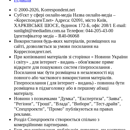
© 2000-2026, Korrespondent.net
Суб'єкт у сфері онлайн-медіа Назва онлайн-медіа –
«КореспонденТ.net» Адреса: 02091, місто Київ,
ХАРКІВСЬКЕ ШОСЕ, будинок 172-Б, офіс 208/1 E-mail:
sunlight@mediadim.com.ua
Телефон: 044-205-43-00
Ідентифікатор медіа – R40-06068
Використання будь-яких матеріалів, розміщених на
сайті, дозволяється за умови посилання на
Корреспондент.net.
При копіюванні матеріалів зі сторінки « Новини України
і світу» , для інтернет - видань - обов'язкове пряме
відкрите для пошукових систем гіперпосилання .
Посилання має бути розміщена в незалежності від
повного або часткового використання матеріалів.
Гіперпосилання ( для інтернет - видань) - повинна бути
розміщена в підзаголовку або в першому абзаці
матеріалу.
Новини з позначками "Думка", "Експертиза", "Заява",
"Регіони", "Гроші", "Влада", "Вибори", "Тест-драйв",
"Спецпроекти", "Промо" публікуються на правах
реклами.
Розділ Спецпроекти створюється спільно з
комерційними партнерами.
Будь яке копіювання, публікація, передрук, чи наступне