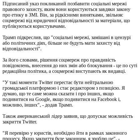
Підписаний указ покликаний позбавити соціальні мережі
правового захисту, яким вони користуються завдяки закону
про етику в ЗМІ. Він, за рідкісними винятками, звільняє
соцмережі від юридичної відповідальності за матеріали, що
публікуються користувачами.
Трамп підкреслив, що "соціальні мережі, замішані в цензурі
або політичних діях, більше не будуть мати захисту від
відповідальності".
За його словами, рішення соцмереж про правдивість
повідомлень, внесення до них змін або блокування - це по суті
редакційна політика, а соцмережі виступають як видавці.
"У такі моменти Twitter перестає бути нейтральною
громадської платформою і стає редактором з позицією. Я
думаю, що те саме можна сказати і про інших, якщо
подивитися на Google, якщо подивитися на Facebook і,
можливо, інших", - додав Трамп.
Також американський лідер заявив, що допускає можливість
закриття Twitter.
"Я перевірю у юристів, необхідно йти в рамках законного
процесу. Якщо закриття буде законним, я зроблю це", -