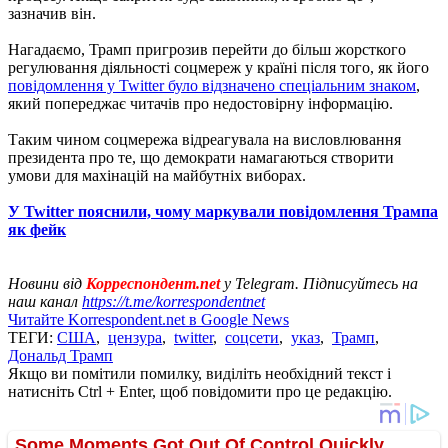
зазначив він.
Нагадаємо, Трамп пригрозив перейти до більш жорсткого
регулювання діяльності соцмереж у країні після того, як його
повідомлення у Twitter було відзначено спеціальним знаком
,
який попереджає читачів про недостовірну інформацію.
Таким чином соцмережа відреагувала на висловлювання
президента про те, що демократи намагаються створити
умови для махінацій на майбутніх виборах.
У Twitter пояснили, чому маркували повідомлення Трампа
як фейк
Новини від
Корреспондент.net
у Telegram. Підписуйтесь на
наш канал
https://t.me/korrespondentnet
Читайте Korrespondent.net в Google News
ТЕГИ:
США
,
цензура
,
twitter
,
соцсети
,
указ
,
Трамп
,
Дональд Трамп
Якщо ви помітили помилку, виділіть необхідний текст і
натисніть Ctrl + Enter, щоб повідомити про це редакцію.