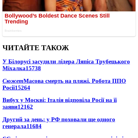
ЧИТАЙТЕ ТАКОЖ
У Білорусі засудили лідера Ляпіса Трубецького
Міхалка
15738
Сюжет
Масова смерть на пляжі. Робота ППО
Росії
15264
Вибух у Москві: Італія відповіла Росії на її
заяви
12162
Другий за день: у РФ поховали ще одного
генерала
11684