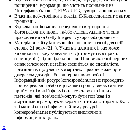
поширення інформації, що містить посилання на
"Інтерфакс-Україна", EPA / UPG, суворо забороняється.
Власник веб-сторінки в розділі Я-Корреспондент є автор
публікації.
Будь-яке копіювання, передрук та відтворення
фотографічних творів та/або аудіовізуальних творів
правовласника Getty Images - суворо забороняється.
Матеріали сайту korrespondent.net призначені для осіб
старше 21 року (21+). Участь в азартних іграх може
викликати ігрову залежність. Дотримуйтесь правил
(принципів) відповідальної гри. При виявленні перших
ознак залежності негайно зверніться до спеціаліста.
Пам'ятайте, що участь в азартних іграх не може бути
джерелом доходів або альтернативою роботі.
Інформаційний ресурс korrespondent.net не проводить
ігри на реальні та/або віртуальні гроші, також сайт не
приймає ні в якій формі оплату ставок та інших
платежів, які пов’язані/можуть бути пов’язані з
азартними іграми, букмекерами чи тоталізаторами. Будь-
які матеріали на інформаційному ресурсі
korrespondent.net публікуються виключно в
інформаційних цілях.
X