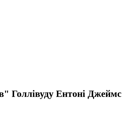
їв" Голлівуду Ентоні Джеймс