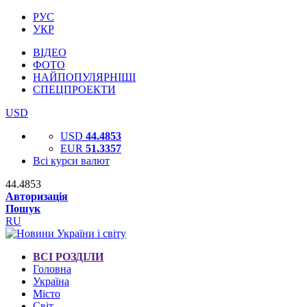
РУС
УКР
ВІДЕО
ФОТО
НАЙПОПУЛЯРНІШІ
СПЕЦПРОЕКТИ
USD
USD
44.4853
EUR
51.3357
Всі курси валют
44.4853
Авторизація
Пошук
RU
ВСІ РОЗДІЛИ
Головна
Україна
Місто
Світ