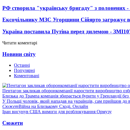
РФ створила "українську бригаду" з полонених -
Ексочільнику МЗС Угорщини Сійярто загрожує в
Україна поставила Путіна перед дилемою - ЗМІ
10
Читати коментарі
Новини світу
Останні
Популярні
Коментовані
Пентагон закликав оборонкомпанії наростити виробництво озб
Близька до Трампа компанія збирається бурити у Гренландії без
У Польщі чоловік, який нападав на українців, сам прийшов до в
Сюжет
Війна на Близькому Сході. Онлайн
Іран висунув США вимоги для розблокування Ормузу
Сюжети