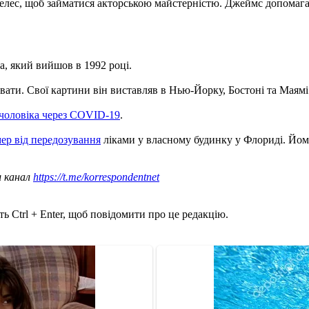
желес, щоб займатися акторською майстерністю. Джеймс допомагав
а, який вийшов в 1992 році.
ати. Свої картини він виставляв в Нью-Йорку, Бостоні та Маямі
 чоловіка через COVID-19
.
мер від передозування
ліками у власному будинку у Флориді. Йому
ш канал
https://t.me/korrespondentnet
ь Ctrl + Enter, щоб повідомити про це редакцію.