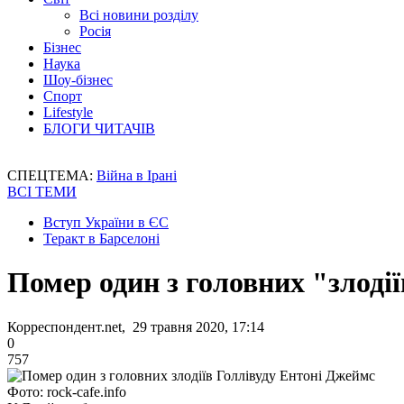
Всі новини розділу
Росія
Бізнес
Наука
Шоу-бізнес
Спорт
Lifestyle
БЛОГИ ЧИТАЧІВ
СПЕЦТЕМА:
Війна в Ірані
ВСІ ТЕМИ
Вступ України в ЄС
Теракт в Барселоні
Помер один з головних "злоді
Корреспондент.net, 29 травня 2020, 17:14
0
757
Фото: rock-cafe.info