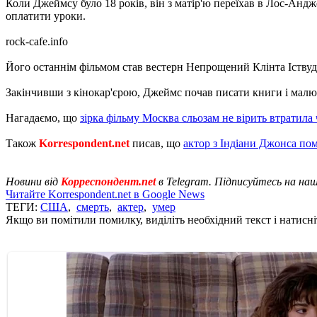
Коли Джеймсу було 18 років, він з матір'ю переїхав в Лос-Анд
оплатити уроки.
rock-cafe.info
Його останнім фільмом став вестерн Непрощений Клінта Іствуд
Закінчивши з кінокар'єрою, Джеймс почав писати книги і малюв
Нагадаємо, що
зірка фільму Москва сльозам не вірить втратила
Також
Korrespondent.net
писав, що
актор з Індіани Джонса по
Новини від
Корреспондент.net
в Telegram. Підписуйтесь на на
Читайте Korrespondent.net в Google News
ТЕГИ:
США
,
смерть
,
актер
,
умер
Якщо ви помітили помилку, виділіть необхідний текст і натисніт