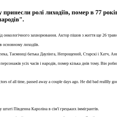
принесли ролі лиходіїв, помер в 77 років
народів".
д онкологічного захворювання. Актор пішов з життя ще 26 трав
в основному лиходіїв.
спека, Таємниці батька Даулінга, Непрощений, Старскі і Хатч, Ан
рсонажів усіх часів і народів, помер кілька днів тому. Він робив
ctors of all time, passed away a couple days ago. He did bad realllly g
штаті Південна Кароліна в сім'ї грецьких іммігрантів.