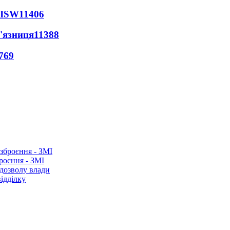
 ISW
11406
'язниця
11388
769
роєння - ЗМІ
 дозволу влади
ідділку