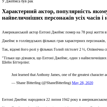
У Джеймса був рак
Характерний актор, популярність якому 
найвеличніших персонажів усіх часів і 
Американський актор Ентоні Джеймс помер на 78 році життя ві
Джеймс в голлівудських фільмах грав характерних персонажів, 
Так, відомі його ролі у фільмах Голий пістолет 2 ½, Опівнічна 
"Тільки що дізнався, що Ентоні Джеймс, один з найвеличніших пе
Шейн Біттерлінг.
Just learned that Anthony James, one of the greatest character a
— Shane Bitterling (@ShaneBitterling)
May 28, 2020
Ентоні Джеймс народився 22 липня 1942 року в американському 