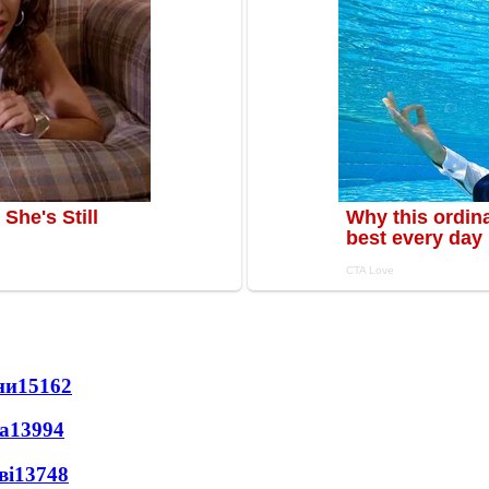
ни
15162
а
13994
ві
13748