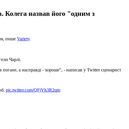
. Колега назвав його "одним з
ня, пише
Variety
.
гели Чарлі.
 погане, а насправді - хороше", - написав у Twitter сценарист
ood.
pic.twitter.com/QFjVh3R2qm