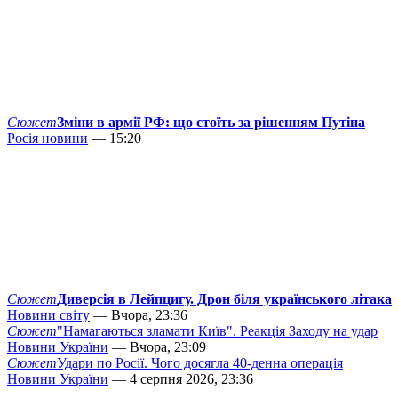
Сюжет
Зміни в армії РФ: що стоїть за рішенням Путіна
Росія новини
— 15:20
Сюжет
Диверсія в Лейпцигу. Дрон біля українського літака
Новини світу
— Вчора, 23:36
Сюжет
"Намагаються зламати Київ". Реакція Заходу на удар
Новини України
— Вчора, 23:09
Сюжет
Удари по Росії. Чого досягла 40-денна операція
Новини України
— 4 серпня 2026, 23:36