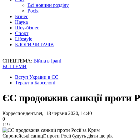
Всі новини розділу
Росія
Бізнес
Наука
Шоу-бізнес
Спорт
Lifestyle
БЛОГИ ЧИТАЧІВ
СПЕЦТЕМА:
Війна в Ірані
ВСІ ТЕМИ
Вступ України в ЄС
Теракт в Барселоні
ЄС продовжив санкції проти Р
Корреспондент.net, 18 червня 2020, 14:40
0
119
Європейські санкції проти Росії будуть діяти ще рік