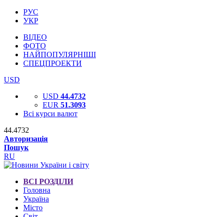
РУС
УКР
ВІДЕО
ФОТО
НАЙПОПУЛЯРНІШІ
СПЕЦПРОЕКТИ
USD
USD
44.4732
EUR
51.3093
Всі курси валют
44.4732
Авторизація
Пошук
RU
ВСІ РОЗДІЛИ
Головна
Україна
Місто
Світ