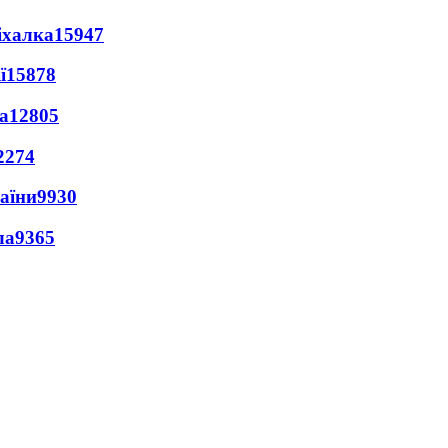
іхалка
15947
ї
15878
а
12805
2274
раїни
9930
ла
9365