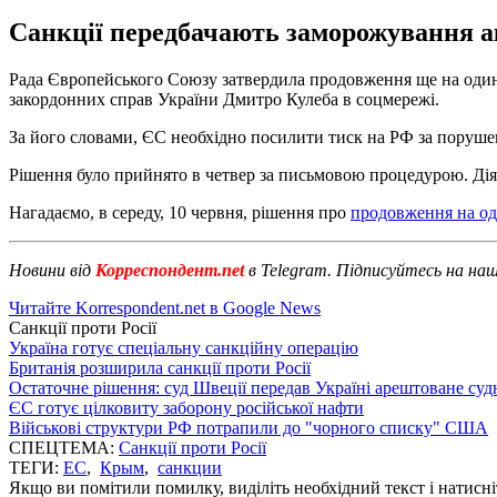
Санкції передбачають заморожування акт
Рада Європейського Союзу затвердила продовження ще на один рі
закордонних справ України Дмитро Кулеба в соцмережі.
За його словами, ЄС необхідно посилити тиск на РФ за порушен
Рішення було прийнято в четвер за письмовою процедурою. Дія
Нагадаємо, в середу, 10 червня, рішення про
продовження на од
Новини від
Корреспондент.net
в Telegram. Підписуйтесь на на
Читайте Korrespondent.net в Google News
Санкції проти Росії
Україна готує спеціальну санкційну операцію
Британія розширила санкції проти Росії
Остаточне рішення: суд Швеції передав Україні арештоване суд
ЄС готує цілковиту заборону російської нафти
Військові структури РФ потрапили до "чорного списку" США
СПЕЦТЕМА:
Санкції проти Росії
ТЕГИ:
ЕС
,
Крым
,
санкции
Якщо ви помітили помилку, виділіть необхідний текст і натисніт