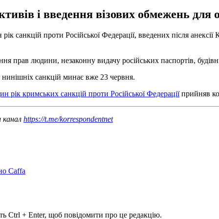
ивів і введення візових обмежень для о
к санкцій проти Російської Федерації, введених після анексії К
ня прав людини, незаконну видачу російських паспортів, будівни
 нинішніх санкцій минає вже 23 червня.
ин рік кримських санкцій проти Російської Федерації
прийняв ком
ш канал
https://t.me/korrespondentnet
но Caffa
ь Ctrl + Enter, щоб повідомити про це редакцію.