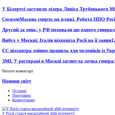
У Білорусі засудили лідера Ляпіса Трубецького М
Сюжет
Масова смерть на пляжі. Робота ППО Росі
Другий за день: у РФ поховали ще одного генерал
Вибух у Москві: Італія відповіла Росії на її заяви
1
ЄС відзавтра змінює правила для чоловіків із Ук
ЗМІ: У ресторані в Москві загинула дочка генера
Читати коментарі
Новини світу
Останні
Популярні
Коментовані
У Росії стався масштабний збій інтернету