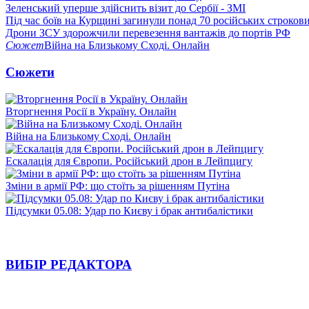
Зеленський уперше здійснить візит до Сербії - ЗМІ
Під час боїв на Курщині загинули понад 70 російських строкови
Дрони ЗСУ здорожчили перевезення вантажів до портів РФ
Сюжет
Війна на Близькому Сході. Онлайн
Сюжети
Вторгнення Росії в Україну. Онлайн
Війна на Близькому Сході. Онлайн
Ескалація для Європи. Російський дрон в Лейпцигу
Зміни в армії РФ: що стоїть за рішенням Путіна
Підсумки 05.08: Удар по Києву і брак антибалістики
ВИБІР РЕДАКТОРА