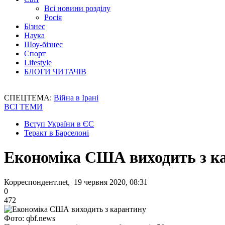
Всі новини розділу
Росія
Бізнес
Наука
Шоу-бізнес
Спорт
Lifestyle
БЛОГИ ЧИТАЧІВ
СПЕЦТЕМА:
Війна в Ірані
ВСІ ТЕМИ
Вступ України в ЄС
Теракт в Барселоні
Економіка США виходить з к
Корреспондент.net, 19 червня 2020, 08:31
0
472
Фото: qbf.news