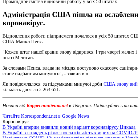
Промпідприємства відновили роботу у всіх 50 штатах
Адміністрація США пішла на ослабленн
коронавірус.
Відновлення роботи підприємств почалося в усіх 50 штатах США
США Майкл Пенс.
"Кожен штат нашої країни знову відкрився. І три чверті малих і
штаті Мічиган.
За словами Пенса, влада на місцях поступово скасовує санітарн
стане надбанням минулого", - заявив він.
Як повідомлялося, за підсумками минулої доби
США знову вийш
кількість досягла 2 263 651.
Новини від
Корреспондент.net
в Telegram. Підписуйтесь на на
Читайте Korrespondent.net в Google News
Коронавірус
В Україні вперше виявили новий варіант коронавірусу Цикада
В Україні за тиждень різко зросла кількість хворих на COVID-1