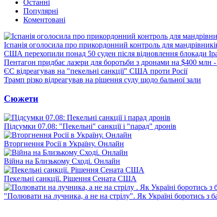
Останні
Популярні
Коментовані
Іспанія оголосила про прикордонний контроль для мандрівників 
США перехопили понад 50 суден після відновлення блокади Ір
Пентагон придбає лазери для боротьби з дронами на $400 млн -
ЄС відреагував на "пекельні санкції" США проти Росії
Трамп різко відреагував на рішення суду щодо бальної зали
Сюжети
Підсумки 07.08: "Пекельні" санкції і "парад" дронів
Вторгнення Росії в Україну. Онлайн
Війна на Близькому Сході. Онлайн
Пекельні санкції. Рішення Сената США
"Полювати на лучника, а не на стрілу". Як Україні боротись з 