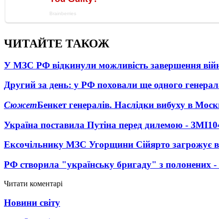
ЧИТАЙТЕ ТАКОЖ
У МЗС РФ відкинули можливість завершення вій
Другий за день: у РФ поховали ще одного генерал
Сюжет
Бенкет генералів. Наслідки вибуху в Моск
Україна поставила Путіна перед дилемою - ЗМІ
10
Ексочільнику МЗС Угорщини Сійярто загрожує в
РФ створила "українську бригаду" з полонених -
Читати коментарі
Новини світу