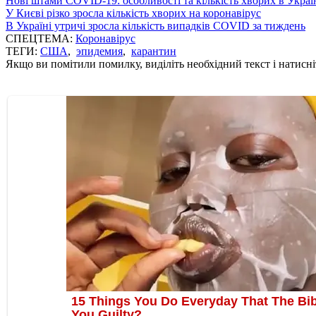
Нові штами COVID-19: особливості та кількість хворих в Украї
У Києві різко зросла кількість хворих на коронавірус
В Україні утричі зросла кількість випадків COVID за тиждень
СПЕЦТЕМА:
Коронавірус
ТЕГИ:
США
,
эпидемия
,
карантин
Якщо ви помітили помилку, виділіть необхідний текст і натисніт