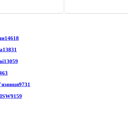
ни
14618
а
13831
ві
13059
463
'язниця
9731
 ISW
9159