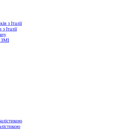
з Італії
ану
 ЗМІ
балістикою