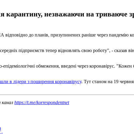
я карантину, незважаючи на триваюче з
 відповідно до планів, призупинених раніше через пандемію коро
 середніх підприємств тепер відновлять свою роботу", - сказав в
о-епідеміологічні обмеження, введені через коронавірус. "Кожен
ли в лідери з поширення коронавірусу
. Тут станом на 19 червн
ш канал
https://t.me/korrespondentnet
9