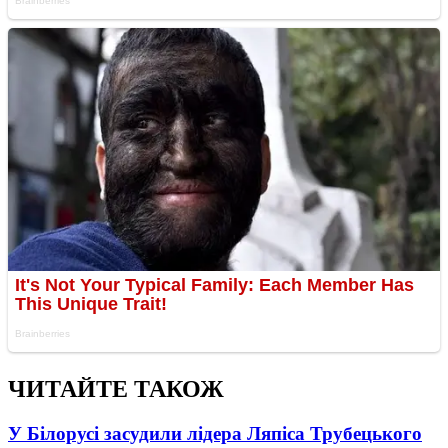
ЧИТАЙТЕ ТАКОЖ
У Білорусі засудили лідера Ляпіса Трубецького