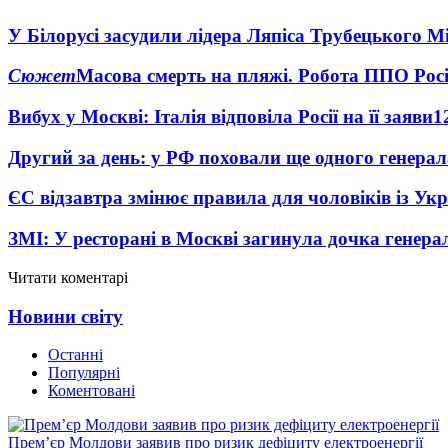
У Білорусі засудили лідера Ляпіса Трубецького М
Сюжет
Масова смерть на пляжі. Робота ППО Росі
Вибух у Москві: Італія відповіла Росії на її заяви
1
Другий за день: у РФ поховали ще одного генерал
ЄС відзавтра змінює правила для чоловіків із Ук
ЗМІ: У ресторані в Москві загинула дочка генера
Читати коментарі
Новини світу
Останні
Популярні
Коментовані
Прем’єр Молдови заявив про ризик дефіциту електроенергії