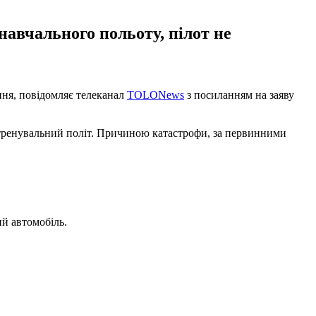
навчального польоту, пілот не
ипня, повідомляє телеканал
TOLONews
з посиланням на заяву
 тренувальний політ. Причиною катастрофи, за первинними
ий автомобіль.