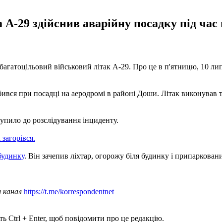
-29 здійснив аварійну посадку під час 
 багатоцільовий військовий літак А-29. Про це в п'ятницю, 10 л
ився при посадці на аеродромі в районі Доши. Літак виконував
тупило до розслідування інциденту.
 загорівся.
будинку
. Він зачепив ліхтар, огорожу біля будинку і припаркован
ш канал
https://t.me/korrespondentnet
ь Ctrl + Enter, щоб повідомити про це редакцію.