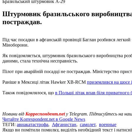
Бразильський штурмовик А-29
Штурмовик бразильського виробництва А
постраждав.
Під час посадки в афганській провінції Баглан розбився легкий
Міноборони.
Як повідомляється, штурмовик бразильського виробництва розб
даними, стала технічна несправність.
Пілот при аварійній посадці не постраждав. Міністерство прис
Раніше в Мексиці літак Hawker XB-RCM
приземлився на шосе і
Також повідомлялося, що
в Польщі літак впав біля приватного 
Новини від
Корреспондент.net
у Telegram. Підписуйтесь на на
Читайте Korrespondent.net в Google News
ТЕГИ:
авиакатастрофа
,
Афганистан
,
самолет
,
военные
Якщо ви помітили помилку, виділіть необхідний текст і натисніт