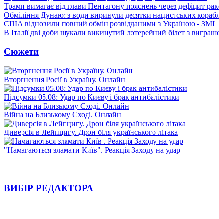
Трамп вимагає від глави Пентагону пояснень через дефіцит рак
Обміління Дунаю: з води виринули десятки нацистських корабл
США відновили повний обмін розвідданими з Україною - ЗМІ
В Італії дві доби шукали викинутий лотерейний білет з виграш
Сюжети
Вторгнення Росії в Україну. Онлайн
Підсумки 05.08: Удар по Києву і брак антибалістики
Війна на Близькому Сході. Онлайн
Диверсія в Лейпцигу. Дрон біля українського літака
"Намагаються зламати Київ". Реакція Заходу на удар
ВИБІР РЕДАКТОРА