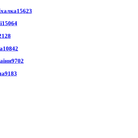
іхалка
15623
ї
15064
2128
а
10842
раїни
9702
ла
9183