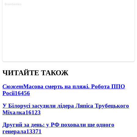
ЧИТАЙТЕ ТАКОЖ
Сюжет
Масова смерть на пляжі. Робота ППО
Росії
16456
У Білорусі засудили лідера Ляпіса Трубецького
Міхалка
16123
Другий за день: у РФ поховали ще одного
генерала
13371