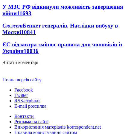
У МЗС РФ відкинули можливість завершення
війни
11693
Сюжет
Бенкет генералів. Наслідки вибуху в
Москві
10841
ЄС відзавтра змінює правила для чоловіків із
України
10036
Читати коментарі
Повна версія сайту
Facebook
Twitter
RSS-стрічки
E-mail розсилка
Контакти
Реклама на сайті
Використання матеріалів korrespondent.net
Правила користування сайтом