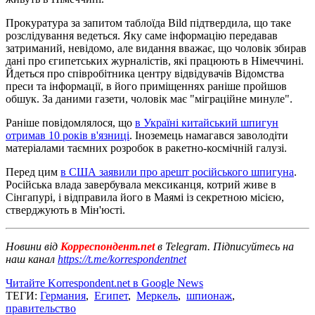
Прокуратура за запитом таблоїда Bild підтвердила, що таке
розслідування ведеться. Яку саме інформацію передавав
затриманий, невідомо, але видання вважає, що чоловік збирав
дані про єгипетських журналістів, які працюють в Німеччині.
Йдеться про співробітника центру відвідувачів Відомства
преси та інформації, в його приміщеннях раніше пройшов
обшук. За даними газети, чоловік має "міграційне минуле".
Раніше повідомлялося, що
в Україні китайський шпигун
отримав 10 років в'язниці
. Іноземець намагався заволодіти
матеріалами таємних розробок в ракетно-космічній галузі.
Перед цим
в США заявили про арешт російського шпигуна
.
Російська влада завербувала мексиканця, котрий живе в
Сінгапурі, і відправила його в Маямі із секретною місією,
стверджують в Мін'юсті.
Новини від
Корреспондент.net
в Telegram. Підписуйтесь на
наш канал
https://t.me/korrespondentnet
Читайте Korrespondent.net в Google News
ТЕГИ:
Германия
,
Египет
,
Меркель
,
шпионаж
,
правительство