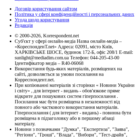
Договір користування сайтом
Політика у сфері конфіденційності і персональних даних
Угода щодо користування
Редакція
© 2000-2026, Korrespondent.net
Суб'єкт у сфері онлайн-медіа Назва онлайн-медіа –
«КореспонденТ.net» Адреса: 02091, місто Київ,
ХАРКІВСЬКЕ ШОСЕ, будинок 172-Б, офіс 208/1 E-mail:
sunlight@mediadim.com.ua
Телефон: 044-205-43-00
Ідентифікатор медіа – R40-06068
Використання будь-яких матеріалів, розміщених на
сайті, дозволяється за умови посилання на
Корреспондент.net.
При копіюванні матеріалів зі сторінки « Новини України
і світу» , для інтернет - видань - обов'язкове пряме
відкрите для пошукових систем гіперпосилання .
Посилання має бути розміщена в незалежності від
повного або часткового використання матеріалів.
Гіперпосилання ( для інтернет - видань) - повинна бути
розміщена в підзаголовку або в першому абзаці
матеріалу.
Новини з позначками "Думка", "Експертиза", "Заява",
"Регіони", "Гроші", "Влада", "Вибори", "Тест-драйв",