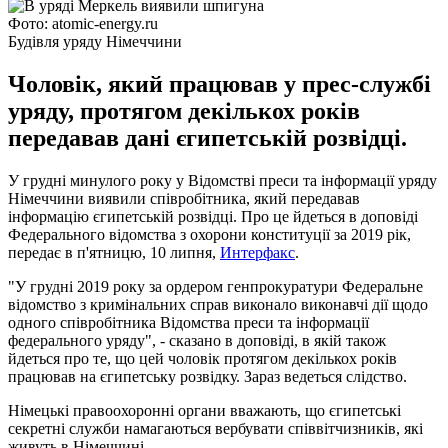
Фото: atomic-energy.ru
Будівля уряду Німеччини
Чоловік, який працював у прес-службі
уряду, протягом декількох років
передавав дані єгипетській розвідці.
У грудні минулого року у Відомстві преси та інформації уряду
Німеччини виявили співробітника, який передавав
інформацію єгипетській розвідці. Про це йдеться в доповіді
Федерального відомства з охорони конституції за 2019 рік,
передає в п'ятницю, 10 липня,
Интерфакс
.
"У грудні 2019 року за ордером генпрокуратури Федеральне
відомство з кримінальних справ виконало виконавчі дії щодо
одного співробітника Відомства преси та інформації
федерального уряду", - сказано в доповіді, в якій також
йдеться про те, що цей чоловік протягом декількох років
працював на єгипетську розвідку. Зараз ведеться слідство.
Німецькі правоохоронні органи вважають, що єгипетські
секретні служби намагаються вербувати співвітчизників, які
живуть в Німеччині.