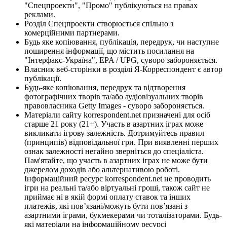
"Спецпроекти", "Промо" публікуються на правах
реклами.
Розділ Спецпроекти створюється спільно з
комерційними партнерами.
Будь яке копіювання, публікація, передрук, чи наступне
поширення інформації, що містить посилання на
"Інтерфакс-Україна", EPA / UPG, суворо забороняється.
Власник веб-сторінки в розділі Я-Корреспондент є автор
публікації.
Будь-яке копіювання, передрук та відтворення
фотографічних творів та/або аудіовізуальних творів
правовласника Getty Images - суворо забороняється.
Матеріали сайту korrespondent.net призначені для осіб
старше 21 року (21+). Участь в азартних іграх може
викликати ігрову залежність. Дотримуйтесь правил
(принципів) відповідальної гри. При виявленні перших
ознак залежності негайно зверніться до спеціаліста.
Пам'ятайте, що участь в азартних іграх не може бути
джерелом доходів або альтернативою роботі.
Інформаційний ресурс korrespondent.net не проводить
ігри на реальні та/або віртуальні гроші, також сайт не
приймає ні в якій формі оплату ставок та інших
платежів, які пов’язані/можуть бути пов’язані з
азартними іграми, букмекерами чи тоталізаторами. Будь-
які матеріали на інформаційному ресурсі