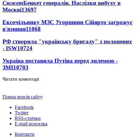
Сюжет
Бенкет генералів. Наслідки вибуху в
Москві
13697
Ексочільнику МЗС Угорщини Сійярто загрожує
в'язниця
11068
РФ створила "українську бригаду" з полонених
- ISW
10724
Україна поставила Путіна перед дилемою -
ЗМІ
10703
Читати коментарі
Повна версія сайту
Facebook
Twitter
RSS-стрічки
E-mail розсилка
Контакти