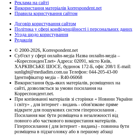
Реклама на сайті
Використання матеріалів korrespondent.net
Правила користування сайтом
Договір користування сайтом
Політика у сфері конфіденційності і персональних даних
Угода щодо користування
Редакція
© 2000-2026, Korrespondent.net
Суб'єкт у сфері онлайн-медіа Назва онлайн-медіа –
«КореспонденТ.net» Адреса: 02091, місто Київ,
ХАРКІВСЬКЕ ШОСЕ, будинок 172-Б, офіс 208/1 E-mail:
sunlight@mediadim.com.ua
Телефон: 044-205-43-00
Ідентифікатор медіа – R40-06068
Використання будь-яких матеріалів, розміщених на
сайті, дозволяється за умови посилання на
Корреспондент.net.
При копіюванні матеріалів зі сторінки « Новини України
і світу» , для інтернет - видань - обов'язкове пряме
відкрите для пошукових систем гіперпосилання .
Посилання має бути розміщена в незалежності від
повного або часткового використання матеріалів.
Гіперпосилання ( для інтернет - видань) - повинна бути
розміщена в підзаголовку або в першому абзаці