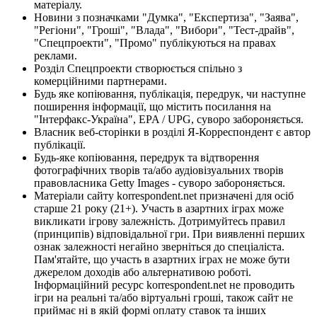
матеріалу.
Новини з позначками "Думка", "Експертиза", "Заява",
"Регіони", "Гроші", "Влада", "Вибори", "Тест-драйв",
"Спецпроекти", "Промо" публікуються на правах
реклами.
Розділ Спецпроекти створюється спільно з
комерційними партнерами.
Будь яке копіювання, публікація, передрук, чи наступне
поширення інформації, що містить посилання на
"Інтерфакс-Україна", EPA / UPG, суворо забороняється.
Власник веб-сторінки в розділі Я-Корреспондент є автор
публікації.
Будь-яке копіювання, передрук та відтворення
фотографічних творів та/або аудіовізуальних творів
правовласника Getty Images - суворо забороняється.
Матеріали сайту korrespondent.net призначені для осіб
старше 21 року (21+). Участь в азартних іграх може
викликати ігрову залежність. Дотримуйтесь правил
(принципів) відповідальної гри. При виявленні перших
ознак залежності негайно зверніться до спеціаліста.
Пам'ятайте, що участь в азартних іграх не може бути
джерелом доходів або альтернативою роботі.
Інформаційний ресурс korrespondent.net не проводить
ігри на реальні та/або віртуальні гроші, також сайт не
приймає ні в якій формі оплату ставок та інших