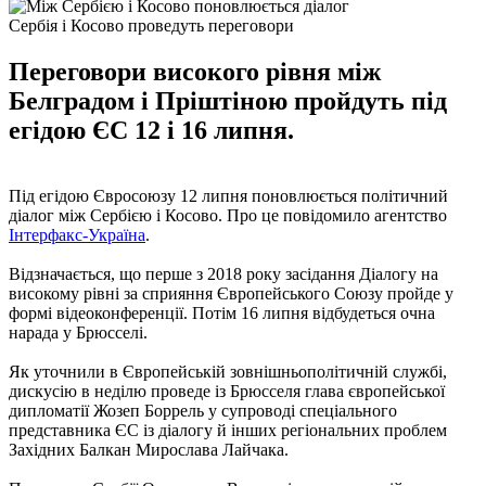
Сербія і Косово проведуть переговори
Переговори високого рівня між
Белградом і Пріштіною пройдуть під
егідою ЄС 12 і 16 липня.
Під егідою Євросоюзу 12 липня поновлюється політичний
діалог між Сербією і Косово. Про це повідомило агентство
Інтерфакс-Україна
.
Відзначається, що перше з 2018 року засідання Діалогу на
високому рівні за сприяння Європейського Союзу пройде у
формі відеоконференції. Потім 16 липня відбудеться очна
нарада у Брюсселі.
Як уточнили в Європейській зовнішньополітичній службі,
дискусію в неділю проведе із Брюсселя глава європейської
дипломатії Жозеп Боррель у супроводі спеціального
представника ЄС із діалогу й інших регіональних проблем
Західних Балкан Мирослава Лайчака.