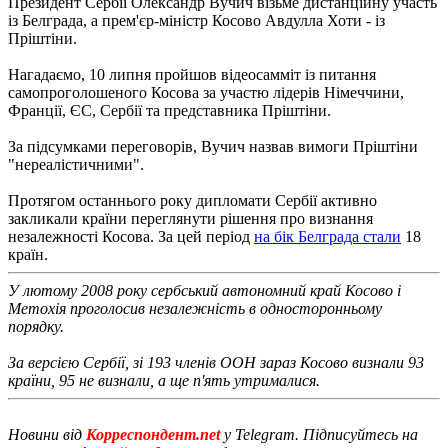
Президент Сербії Олександр Вучич візьме дистанційну участь
із Белграда, а прем'єр-міністр Косово Авдулла Хоти - із
Пріштіни.
Нагадаємо, 10 липня пройшов відеосамміт із питання
самопроголошеного Косова за участю лідерів Німеччини,
Франції, ЄС, Сербії та представника Пріштіни.
За підсумками переговорів, Вучич назвав вимоги Пріштіни
"нереалістичними".
Протягом останнього року дипломати Сербії активно
закликали країни переглянути рішення про визнання
незалежності Косова. За цей період
на бік Белграда стали
18
країн.
У лютому 2008 року сербський автономний край Косово і
Метохія проголосив незалежність в односторонньому
порядку.
За версією Сербії, зі 193 членів ООН зараз Косово визнали 93
країни, 95 не визнали, а ще п'ять утрималися.
Новини від
Корреспондент.net
у Telegram. Підписуйтесь на