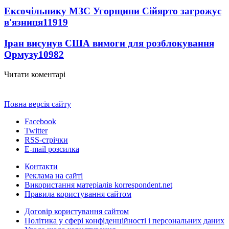
Ексочільнику МЗС Угорщини Сійярто загрожує
в'язниця
11919
Іран висунув США вимоги для розблокування
Ормузу
10982
Читати коментарі
Повна версія сайту
Facebook
Twitter
RSS-стрічки
E-mail розсилка
Контакти
Реклама на сайті
Використання матеріалів korrespondent.net
Правила користування сайтом
Договір користування сайтом
Політика у сфері конфіденційності і персональних даних