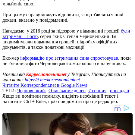
мільйонів євро.
При цьому справу можуть відновити, якщо з'являться нові
докази, вказано у повідомленні.
Нагадаємо, у 2016 році за підозрою у відмиванні грошей
були
затримані 11 осіб
, серед яких Степан Черновецький. Їм
інкримінували відмивання грошей, підробку офіційних
документів, а також податкові махінації.
Екс-мер
інформацію про затримання сина спростовував
, поки
не з'явилися фото Черновецького-молодшого в наручниках.
Новини від
Корреспондент.net
у Telegram. Підписуйтесь на
наш канал
https://t.me/korrespondentnet
Читайте Korrespondent.net в Google News
ТЕГИ:
Черновецкий
,
Отмывание денег
,
Испания
,
оправдан
Якщо ви помітили помилку, виділіть необхідний текст і
натисніть Ctrl + Enter, щоб повідомити про це редакцію.