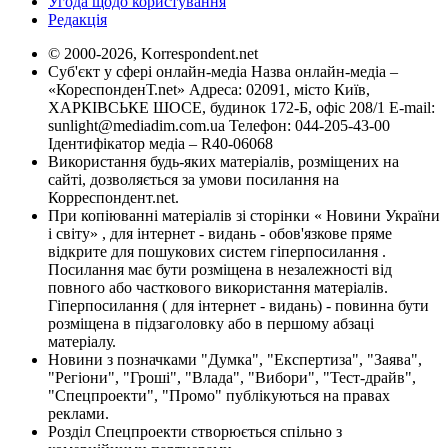
Угода щодо користування
Редакція
© 2000-2026, Korrespondent.net
Суб'єкт у сфері онлайн-медіа Назва онлайн-медіа –
«КореспонденТ.net» Адреса: 02091, місто Київ,
ХАРКІВСЬКЕ ШОСЕ, будинок 172-Б, офіс 208/1 E-mail:
sunlight@mediadim.com.ua
Телефон: 044-205-43-00
Ідентифікатор медіа – R40-06068
Використання будь-яких матеріалів, розміщених на
сайті, дозволяється за умови посилання на
Корреспондент.net.
При копіюванні матеріалів зі сторінки « Новини України
і світу» , для інтернет - видань - обов'язкове пряме
відкрите для пошукових систем гіперпосилання .
Посилання має бути розміщена в незалежності від
повного або часткового використання матеріалів.
Гіперпосилання ( для інтернет - видань) - повинна бути
розміщена в підзаголовку або в першому абзаці
матеріалу.
Новини з позначками "Думка", "Експертиза", "Заява",
"Регіони", "Гроші", "Влада", "Вибори", "Тест-драйв",
"Спецпроекти", "Промо" публікуються на правах
реклами.
Розділ Спецпроекти створюється спільно з