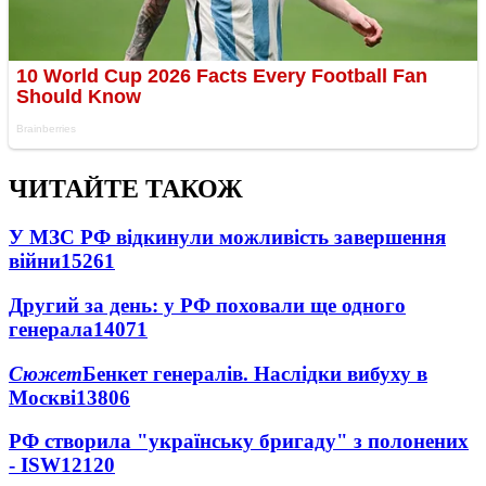
ЧИТАЙТЕ ТАКОЖ
У МЗС РФ відкинули можливість завершення
війни
15261
Другий за день: у РФ поховали ще одного
генерала
14071
Сюжет
Бенкет генералів. Наслідки вибуху в
Москві
13806
РФ створила "українську бригаду" з полонених
- ISW
12120