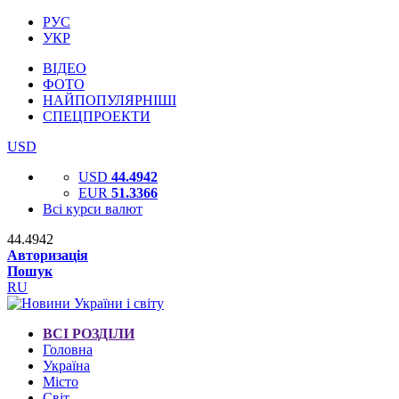
РУС
УКР
ВІДЕО
ФОТО
НАЙПОПУЛЯРНІШІ
СПЕЦПРОЕКТИ
USD
USD
44.4942
EUR
51.3366
Всі курси валют
44.4942
Авторизація
Пошук
RU
ВСІ РОЗДІЛИ
Головна
Україна
Місто
Світ