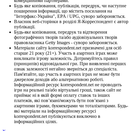
комерційними партнерами.
Будь яке копіювання, публікація, передрук, чи наступне
поширення інформації, що містить посилання на
"Інтерфакс-Україна", EPA / UPG, суворо забороняється.
Власник веб-сторінки в розділі Я-Корреспондент є автор
публікації.
Будь-яке копіювання, передрук та відтворення
фотографічних творів та/або аудіовізуальних творів
правовласника Getty Images - суворо забороняється.
Матеріали сайту korrespondent.net призначені для осіб
старше 21 року (21+). Участь в азартних іграх може
викликати ігрову залежність. Дотримуйтесь правил
(принципів) відповідальної гри. При виявленні перших
ознак залежності негайно зверніться до спеціаліста.
Пам'ятайте, що участь в азартних іграх не може бути
джерелом доходів або альтернативою роботі.
Інформаційний ресурс korrespondent.net не проводить
ігри на реальні та/або віртуальні гроші, також сайт не
приймає ні в якій формі оплату ставок та інших
платежів, які пов’язані/можуть бути пов’язані з
азартними іграми, букмекерами чи тоталізаторами. Будь-
які матеріали на інформаційному ресурсі
korrespondent.net публікуються виключно в
інформаційних цілях.