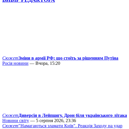
Сюжет
Зміни в армії РФ: що стоїть за рішенням Путіна
Росія новини
— Вчора, 15:20
Сюжет
Диверсія в Лейпцигу. Дрон біля українського літака
Новини світу
— 5 серпня 2026, 23:36
Сюжет
"Намагаються зламати Київ". Реакція Заходу на удар