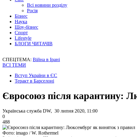
Всі новини розділу
Росія
Бізнес
Наука
Шоу-бізнес
Спорт
Lifestyle
БЛОГИ ЧИТАЧІВ
СПЕЦТЕМА:
Війна в Ірані
ВСІ ТЕМИ
Вступ України в ЄС
Теракт в Барселоні
Євросоюз після карантину: Л
Українська служба DW, 30 липня 2020, 11:00
0
488
Фото: imago / W. Rothermel