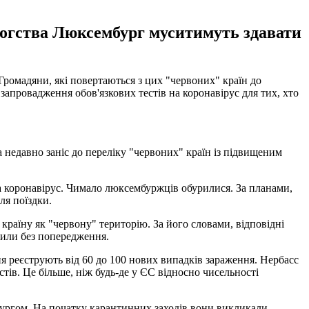
цогства Люксембург муситимуть здавати
ромадяни, які повертаються з цих "червоних" країн до
апровадження обов'язкових тестів на коронавірус для тих, хто
 недавно заніс до переліку "червоних" країн із підвищеним
 на коронавірус. Чимало люксембуржців обурилися. За планами,
ля поїздки.
країну як "червону" територію. За його словами, відповідні
лили без попередження.
ня реєструють від 60 до 100 нових випадків зараження. Нербасс
тів. Це більше, ніж будь-де у ЄС відносно чисельності
бургом. На початку карантинних заходів вони викликали