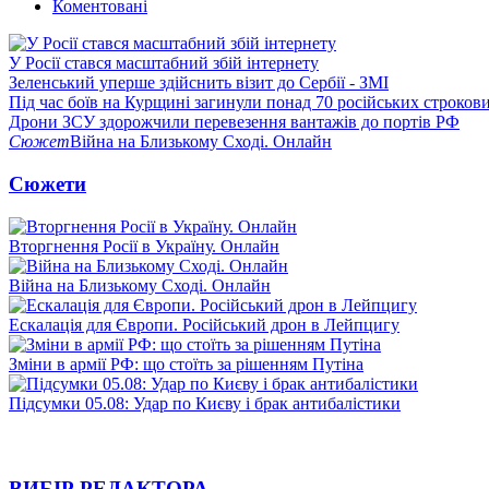
Коментовані
У Росії стався масштабний збій інтернету
Зеленський уперше здійснить візит до Сербії - ЗМІ
Під час боїв на Курщині загинули понад 70 російських строкови
Дрони ЗСУ здорожчили перевезення вантажів до портів РФ
Сюжет
Війна на Близькому Сході. Онлайн
Сюжети
Вторгнення Росії в Україну. Онлайн
Війна на Близькому Сході. Онлайн
Ескалація для Європи. Російський дрон в Лейпцигу
Зміни в армії РФ: що стоїть за рішенням Путіна
Підсумки 05.08: Удар по Києву і брак антибалістики
ВИБІР РЕДАКТОРА