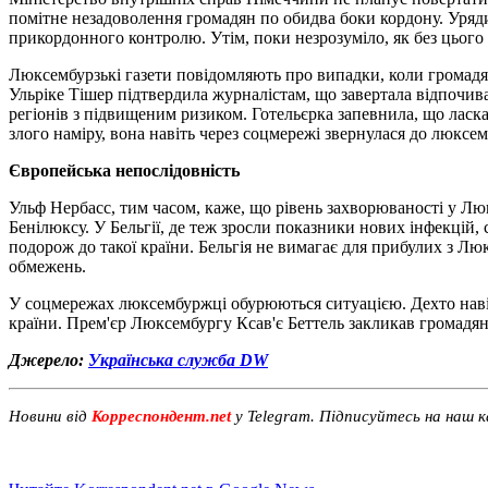
помітне незадоволення громадян по обидва боки кордону. Уря
прикордонного контролю. Утім, поки незрозуміло, як без цього 
Люксембурзькі газети повідомляють про випадки, коли громадя
Ульріке Тішер підтвердила журналістам, що завертала відпочива
регіонів з підвищеним ризиком. Готельєрка запевнила, що ласка
злого наміру, вона навіть через соцмережі звернулася до люксе
Європейська непослідовність
Ульф Нербасс, тим часом, каже, що рівень захворюваності у Люк
Бенілюксу. У Бельгії, де теж зросли показники нових інфекцій
подорож до такої країни. Бельгія не вимагає для прибулих з Л
обмежень.
У соцмережах люксембуржці обурюються ситуацією. Дехто навіть
країни. Прем'єр Люксембургу Ксав'є Беттель закликав громадян 
Джерело:
Українська служба DW
Новини від
Корреспондент.net
у Telegram. Підписуйтесь на наш 