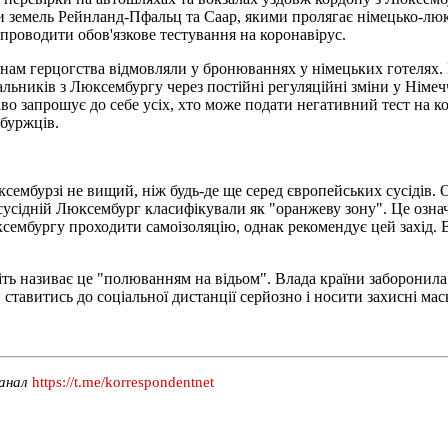
ди земель Рейнланд-Пфальц та Саар, якими пролягає німецько-л
проводити обов'язкове тестування на коронавірус.
нам герцогства відмовляли у бронюваннях у німецьких готелях. 
льників з Люксембургу через постійні регуляційні зміни у Німеч
во запрошує до себе усіх, хто може подати негативний тест на к
мбуржців.
сембурзі не вищий, ніж будь-де ще серед європейських сусідів. О
, сусідній Люксембург класифікували як "оранжеву зону". Це озн
юксембургу проходити самоізоляцію, однак рекомендує цей захід
 називає це "полюванням на відьом". Влада країни заборонила ч
ставитись до соціальної дистанції серйозно і носити захисні мас
канал
https://t.me/korrespondentnet