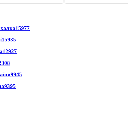
іхалка
15977
ї
15935
а
12927
2308
раїни
9945
ла
9395