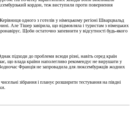
юксембурзький кордон, теж виступили проти повернення
Керівниця одного з готелів у німецькому регіоні Шварцвальд
чині. Але Тішер завірила, що відмовляла і туристам з німецьких
оронавірус. Щоби остаточно запевнити у відсутності будь-якого
днак підходи до проблеми всюди різні, навіть серед країн
ачає, що влада країни наполегливо рекомендує не вирушати у
. Водночас Франція не запровадила для люксембуржців жодних
исельні зібрання і планує розширити тестування на півдні
ки.