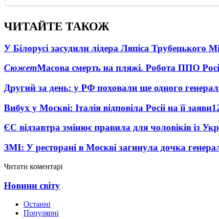
ЧИТАЙТЕ ТАКОЖ
У Білорусі засудили лідера Ляпіса Трубецького М
Сюжет
Масова смерть на пляжі. Робота ППО Росі
Другий за день: у РФ поховали ще одного генерал
Вибух у Москві: Італія відповіла Росії на її заяви
1
ЄС відзавтра змінює правила для чоловіків із Ук
ЗМІ: У ресторані в Москві загинула дочка генера
Читати коментарі
Новини світу
Останні
Популярні