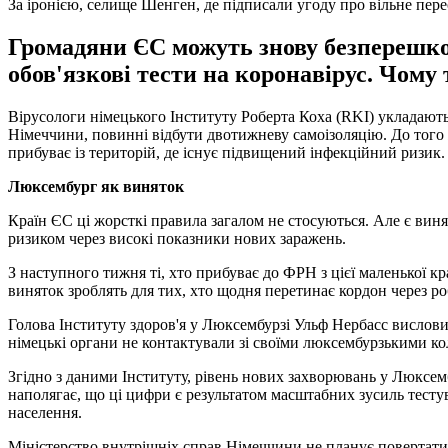
За іронією, селище Шенген, де підписали угоду про вільне пер
Громадяни ЄС можуть знову безперешко
обов'язкові тести на коронавірус. Чому 
Вірусологи німецького Інституту Роберта Коха (RKI) укладають
Німеччини, повинні відбути двотижневу самоізоляцію. До того 
прибуває із територій, де існує підвищений інфекційний ризик.
Люксембург як виняток
Країн ЄС ці жорсткі правила загалом не стосуються. Але є виня
ризиком через високі показники нових заражень.
З наступного тижня ті, хто прибуває до ФРН з цієї маленької к
виняток зроблять для тих, хто щодня перетинає кордон через р
Голова Інституту здоров'я у Люксембурзі Ульф Нербасс вислови
німецькі органи не контактували зі своїми люксембурзькими ко
Згідно з даними Інституту, рівень нових захворювань у Люксемб
наполягає, що ці цифри є результатом масштабних зусиль тестува
населення.
Міністерство внутрішніх справ Німеччини не планує повертати