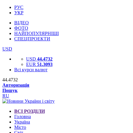
РУС
УКР
ВІДЕО
ФОТО
НАЙПОПУЛЯРНІШІ
СПЕЦПРОЕКТИ
USD
USD
44.4732
EUR
51.3093
Всі курси валют
44.4732
Авторизація
Пошук
RU
ВСІ РОЗДІЛИ
Головна
Україна
Місто
Світ