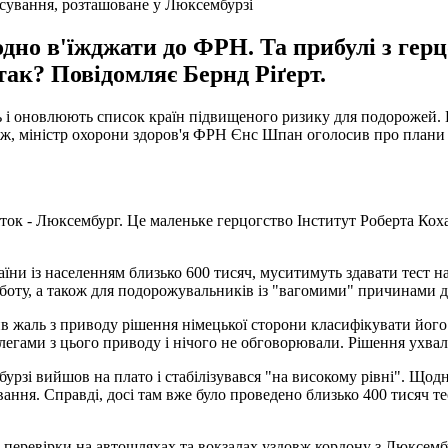
есування, розташоване у Люксембурзі
дно в'їжджати до ФРН. Та прибулі з гер
так? Повідомляє Бернд Ріґерт.
 і оновлюють список країн підвищеного ризику для подорожей. Г
ж, міністр охорони здоров'я ФРН Єнс Шпан оголосив про плани з
ток - Люксембург. Це маленьке герцогство Інститут Роберта Коха
раїни із населенням близько 600 тисяч, муситимуть здавати тест
оботу, а також для подорожувальників із "вагомими" причинами д
в жаль з приводу рішення німецької сторони класифікувати його 
легами з цього приводу і нічого не обговорювали. Рішення ухва
урзі вийшов на плато і стабілізувався "на високому рівні". Щод
ння. Справді, досі там вже було проведено близько 400 тисяч тес
 перевірки на автошляхах та вокзалах уздовж кордону з Люксем