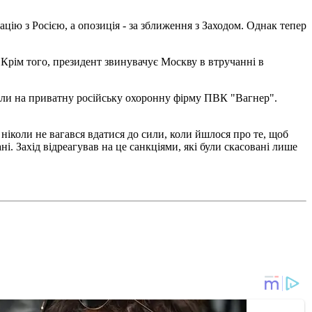
цію з Росією, а опозиція - за зближення з Заходом. Однак тепер
 Крім того, президент звинувачує Москву в втручанні в
али на приватну російську охоронну фірму ПВК "Вагнер".
іколи не вагався вдатися до сили, коли йшлося про те, щоб
і. Захід відреагував на це санкціями, які були скасовані лише