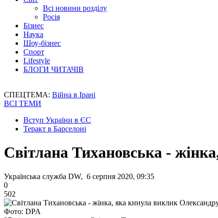
Всі новини розділу
Росія
Бізнес
Наука
Шоу-бізнес
Спорт
Lifestyle
БЛОГИ ЧИТАЧІВ
СПЕЦТЕМА:
Війна в Ірані
ВСІ ТЕМИ
Вступ України в ЄС
Теракт в Барселоні
Світлана Тихановська - жінк
Українська служба DW, 6 серпня 2020, 09:35
0
502
Фото: DPA