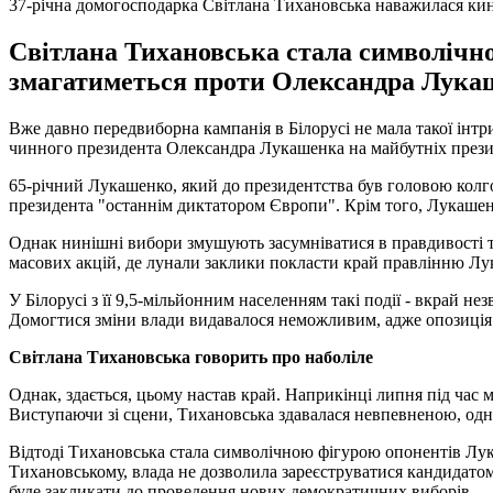
37-річна домогосподарка Світлана Тихановська наважилася ки
Світлана Тихановська стала символічно
змагатиметься проти Олександра Лукаш
Вже давно передвиборна кампанія в Білорусі не мала такої інтр
чинного президента Олександра Лукашенка на майбутніх прези
65-річний Лукашенко, який до президентства був головою колго
президента "останнім диктатором Європи". Крім того, Лукашенк
Однак нинішні вибори змушують засумніватися в правдивості т
масових акцій, де лунали заклики покласти край правлінню Лу
У Білорусі з її 9,5-мільйонним населенням такі події - вкрай н
Домогтися зміни влади видавалося неможливим, адже опозиція не
Світлана Тихановська говорить про наболіле
Однак, здається, цьому настав край. Наприкінці липня під час
Виступаючи зі сцени, Тихановська здавалася невпевненою, однак 
Відтоді Тихановська стала символічною фігурою опонентів Лука
Тихановському, влада не дозволила зареєструватися кандидатом 
буде закликати до проведення нових демократичних виборів.