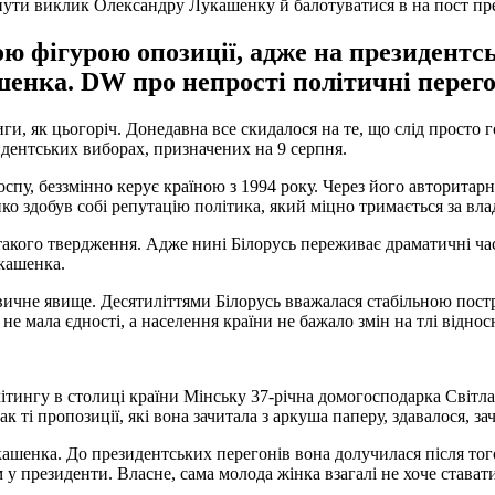
нути виклик Олександру Лукашенку й балотуватися в на пост пр
ю фігурою опозиції, адже на президентсь
енка. DW про непрості політичні перего
иги, як цьогоріч. Донедавна все скидалося на те, що слід просто
дентських виборах, призначених на 9 серпня.
спу, беззмінно керує країною з 1994 року. Через його авторитарн
о здобув собі репутацію політика, який міцно тримається за вла
акого твердження. Адже нині Білорусь переживає драматичні ча
кашенка.
езвичне явище. Десятиліттями Білорусь вважалася стабільною пост
 мала єдності, а населення країни не бажало змін на тлі віднос
 мітингу в столиці країни Мінську 37-річна домогосподарка Світл
ті пропозиції, які вона зачитала з аркуша паперу, здавалося, за
шенка. До президентських перегонів вона долучилася після того,
у президенти. Власне, сама молода жінка взагалі не хоче стават