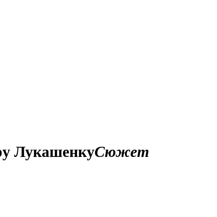
дру Лукашенку
Сюжет