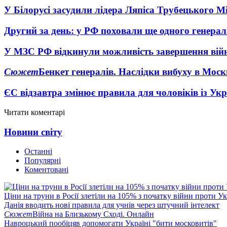
У Білорусі засудили лідера Ляпіса Трубецького М
Другий за день: у РФ поховали ще одного генерал
У МЗС РФ відкинули можливість завершення вій
Сюжет
Бенкет генералів. Наслідки вибуху в Моск
ЄС відзавтра змінює правила для чоловіків із Ук
Читати коментарі
Новини світу
Останні
Популярні
Коментовані
Ціни на труни в Росії злетіли на 105% з початку війни проти У
Данія вводить нові правила для учнів через штучний інтелект
Сюжет
Війна на Близькому Сході. Онлайн
Навроцький пообіцяв допомогати Україні "бити московитів"