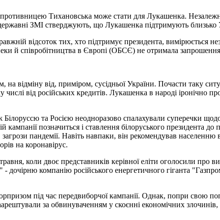
супротивницею Тихановська може стати для Лукашенка. Незалежн
державні ЗМІ стверджують, що Лукашенка підтримують близько 70
равжній відсоток тих, хто підтримує президента, вимірюється н
езпеки й співробітництва в Європі (ОБСЄ) не отримала запрошення
, на відміну від, приміром, сусідньої України. Почасти таку с
ому числі від російських кредитів. Лукашенка в народі іронічно п
ж Білоруссю та Росією неодноразово спалахували суперечки щодо 
рчій кампанії позначиться і ставлення білоруського президента д
 загрози пандемії. Навіть навпаки, він рекомендував населенню 
орів на коронавірус.
 травня, коли двоє представників керівної еліти оголосили про 
 - дочірню компанію російського енергетичного гіганта "Газпро
рпризом під час передвиборчої кампанії. Однак, попри свою поп
аарештували за обвинуваченням у скоєнні економічних злочинів, 