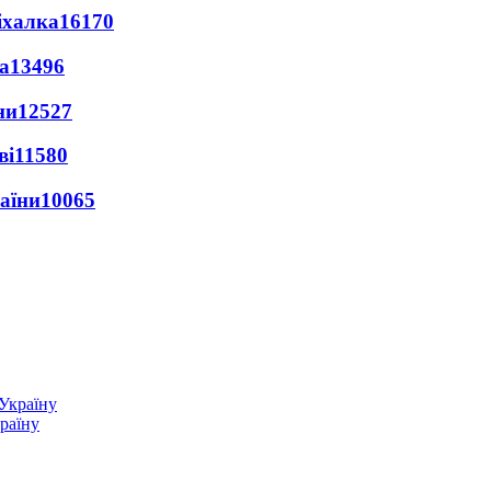
іхалка
16170
а
13496
ни
12527
ві
11580
раїни
10065
країну