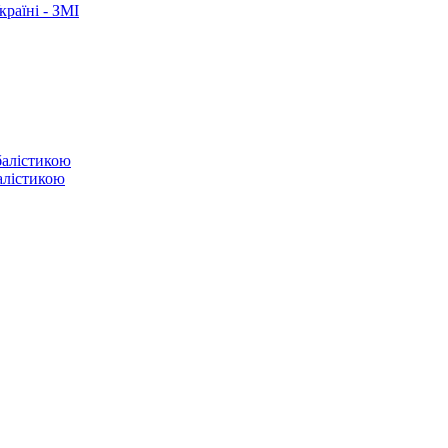
раїні - ЗМІ
балістикою