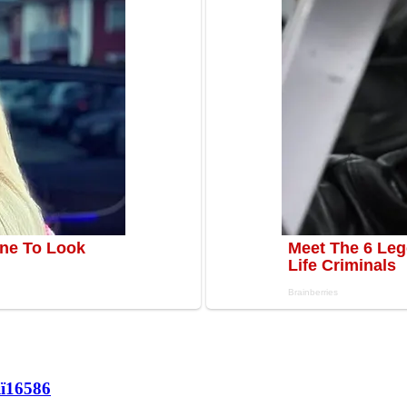
ї
16586