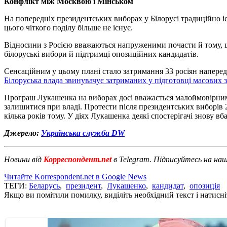
Конфлікт між Москвою і Мінськом
На попередніх президентських виборах у Білорусі традиційно іс
цього чіткого поділу більше не існує.
Відносини з Росією вважаються напруженими почасти й тому, що
білоруські вибори й підтримці опозиційних кандидатів.
Сенсаційним у цьому плані стало затримання 33 росіян напере
Білоруська влада звинувачує затриманих у підготовці масових
Програш Лукашенка на виборах досі вважається малоймовірним, 
залишитися при владі. Протести після президентських виборів 2
кілька років тому. У діях Лукашенка деякі спостерігачі знову в
Джерело:
Українська служба DW
Новини від
Корреспондент.net
в Telegram. Підписуйтесь на на
Читайте Korrespondent.net в Google News
ТЕГИ:
Беларусь
,
президент
,
Лукашенко
,
кандидат
,
опозиція
Якщо ви помітили помилку, виділіть необхідний текст і натисніт