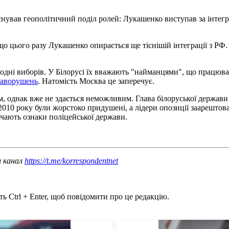
нував геополітичний поділ ролей: Лукашенко виступав за інтегра
 цього разу Лукашенко опирається ще тіснішій інтеграції з РФ.
додні виборів. У Білорусі їх вважають "найманцями", що працюв
 заворушень
. Натомість Москва це заперечує.
однак вже не здається неможливим. Глава білоруської держави н
010 року були жорстоко придушені, а лідери опозиції заарештован
бачають ознаки поліцейської держави.
ш канал
https://t.me/korrespondentnet
ь Ctrl + Enter, щоб повідомити про це редакцію.