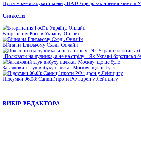
Путін може атакувати країну НАТО ще до закінчення війни в Ук
Сюжети
Вторгнення Росії в Україну. Онлайн
Війна на Близькому Сході. Онлайн
"Полювати на лучника, а не на стрілу". Як Україні боротись з 
Загадковий звук вибуху налякав Москву: що це було
Підсумки 06.08: Санкції проти РФ і дрон у Лейпцигу
ВИБІР РЕДАКТОРА