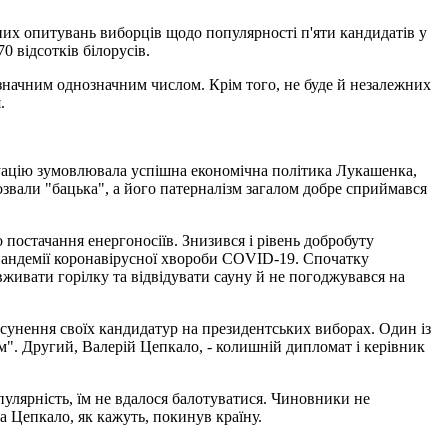
их опитувань виборців щодо популярності п'яти кандидатів у
 відсотків білорусів.
езначним однозначним числом. Крім того, не буде й незалежних
.
итуацію зумовлювала успішна економічна політика Лукашенка,
розвали "бацька", а його патерналізм загалом добре сприймався
постачання енергоносіїв. Знизився і рівень добробуту
о пандемії коронавірусної хвороби COVID-19. Спочатку
вживати горілку та відвідувати сауну й не погоджувався на
висунення своїх кандидатур на президентських виборах. Один із
м". Другий, Валерій Цепкало, - колишній дипломат і керівник
улярність, їм не вдалося балотуватися. Чиновники не
а Цепкало, як кажуть, покинув країну.