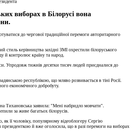
езидента
ких виборах в Білорусі вона
ни.
 готуватися до чергової традиційної перемоги авторитарного
ий стиль керівництва західні ЗМІ охрестили білоруського
ду й контролює країну та народ.
си. Упродовж тижнів десятки тисяч людей приєдналися до
радянською республікою, що мляво розвивається в тіні Росії.
ного економічного добробуту.
ана Тихановська заявила: "Мені набридло мовчати".
чепили за живе багатьох білорусів.
 як її чоловіку, популярному відеоблогеру Сергію
и президенткою й вже оголосила, що в разі перемоги на виборах