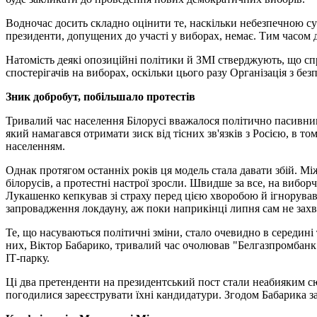
Водночас досить складно оцінити те, наскільки небезпечною 
президенти, допущених до участі у виборах, немає. Тим часом 
Натомість деякі опозиційні політики й ЗМІ стверджують, що сп
спостерігачів на виборах, оскільки цього разу Організація з б
Зник добробут, побільшало протестів
Тривалий час населення Білорусі вважалося політично пасивним
який намагався отримати зиск від тісних зв'язків з Росією, в т
населенням.
Однак протягом останніх років ця модель стала давати збій. Мі
білорусів, а протестні настрої зросли. Швидше за все, на вибо
Лукашенко кепкував зі страху перед цією хворобою й ігнорував
запровадження локдауну, аж поки наприкінці липня сам не захв
Те, що насуваються політичні зміни, стало очевидно в середині
них, Віктор Бабарико, тривалий час очолював "Белгазпромбанк"
ІТ-парку.
Ці два претенденти на президентський пост стали неабияким сю
погодилися зареєструвати їхні кандидатури. Згодом Бабарика з