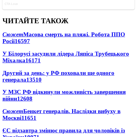
ЧИТАЙТЕ ТАКОЖ
Сюжет
Масова смерть на пляжі. Робота ППО
Росії
16597
У Білорусі засудили лідера Ляпіса Трубецького
Міхалка
16171
Другий за день: у РФ поховали ще одного
генерала
13510
У МЗС РФ відкинули можливість завершення
війни
12608
Сюжет
Бенкет генералів. Наслідки вибуху в
Москві
11651
ЄС відзавтра змінює правила для чоловіків із