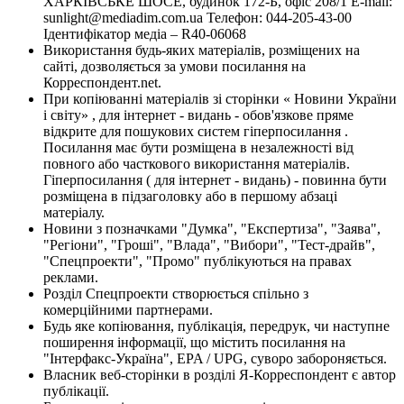
ХАРКІВСЬКЕ ШОСЕ, будинок 172-Б, офіс 208/1 E-mail:
sunlight@mediadim.com.ua
Телефон: 044-205-43-00
Ідентифікатор медіа – R40-06068
Використання будь-яких матеріалів, розміщених на
сайті, дозволяється за умови посилання на
Корреспондент.net.
При копіюванні матеріалів зі сторінки « Новини України
і світу» , для інтернет - видань - обов'язкове пряме
відкрите для пошукових систем гіперпосилання .
Посилання має бути розміщена в незалежності від
повного або часткового використання матеріалів.
Гіперпосилання ( для інтернет - видань) - повинна бути
розміщена в підзаголовку або в першому абзаці
матеріалу.
Новини з позначками "Думка", "Експертиза", "Заява",
"Регіони", "Гроші", "Влада", "Вибори", "Тест-драйв",
"Спецпроекти", "Промо" публікуються на правах
реклами.
Розділ Спецпроекти створюється спільно з
комерційними партнерами.
Будь яке копіювання, публікація, передрук, чи наступне
поширення інформації, що містить посилання на
"Інтерфакс-Україна", EPA / UPG, суворо забороняється.
Власник веб-сторінки в розділі Я-Корреспондент є автор
публікації.