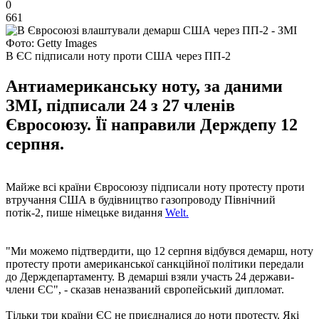
0
661
Фото: Getty Images
В ЄС підписали ноту проти США через ПП-2
Антиамериканську ноту, за даними
ЗМІ, підписали 24 з 27 членів
Євросоюзу. Її направили Держдепу 12
серпня.
Майже всі країни Євросоюзу підписали ноту протесту проти
втручання США в будівництво газопроводу Північний
потік-2, пише німецьке видання
Welt.
"Ми можемо підтвердити, що 12 серпня відбувся демарш, ноту
протесту проти американської санкційної політики передали
до Держдепартаменту. В демарші взяли участь 24 держави-
члени ЄС", - сказав неназваний європейський дипломат.
Тільки три країни ЄС не приєдналися до ноти протесту. Які