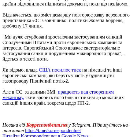
країни відмовилися підписати документ, поки що невідомо.
Відзначається, що зміст демаршу повторює заяву верховного
представника ЄС із зовнішньої політики Жозепа Борреля,
зроблену 17 липня.
"Ми дуже стурбовані зростаючим застосуванням санкцій
Сполученими Штатами проти європейських компаній та
інтересів. Європейський Союз вважає екстериторіальне
застосування санкцій порушенням міжнародного права", -
йдеться в тексті ноти.
Як відомо, влада
США посилює тиск
на німецькі та інші
європейські компанії, які беруть участь у будівництві
газопроводу Північний потік-2.
Але в ЄС, за даними ЗМІ,
працюють над створенням
механізму,
який зробить його більш стійким до можливих
санкцій інших країн, зокрема щодо ПП-2.
Новини від
Корреспондент.net
у Telegram. Підписуйтесь на
наш канал
https://t.me/korrespondentnet
Читайте Korrespondent.net в Google News