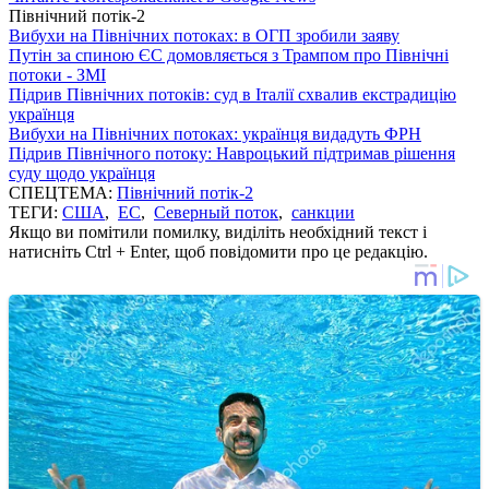
Північний потік-2
Вибухи на Північних потоках: в ОГП зробили заяву
Путін за спиною ЄС домовляється з Трампом про Північні
потоки - ЗМІ
Підрив Північних потоків: суд в Італії схвалив екстрадицію
українця
Вибухи на Північних потоках: українця видадуть ФРН
Підрив Північного потоку: Навроцький підтримав рішення
суду щодо українця
СПЕЦТЕМА:
Північний потік-2
ТЕГИ:
США
,
ЕС
,
Северный поток
,
санкции
Якщо ви помітили помилку, виділіть необхідний текст і
натисніть Ctrl + Enter, щоб повідомити про це редакцію.