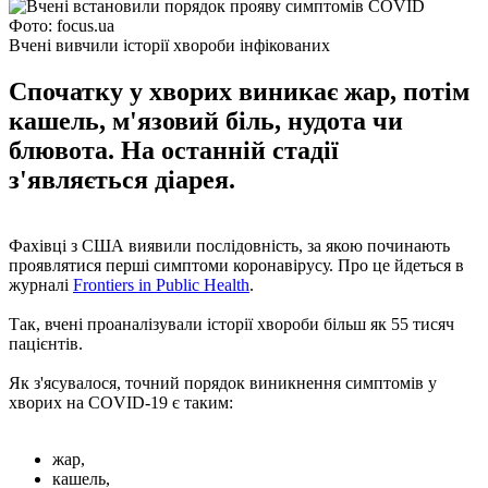
Фото: focus.ua
Вчені вивчили історії хвороби інфікованих
Спочатку у хворих виникає жар, потім
кашель, м'язовий біль, нудота чи
блювота. На останній стадії
з'являється діарея.
Фахівці з США виявили послідовність, за якою починають
проявлятися перші симптоми коронавірусу. Про це йдеться в
журналі
Frontiers in Public Health
.
Так, вчені проаналізували історії хвороби більш як 55 тисяч
пацієнтів.
Як з'ясувалося, точний порядок виникнення симптомів у
хворих на COVID-19 є таким:
жар,
кашель,