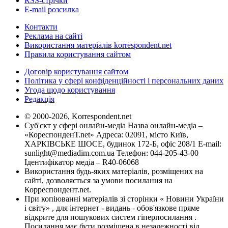
RSS-стрічки
E-mail розсилка
Контакти
Реклама на сайті
Використання матеріалів korrespondent.net
Правила користування сайтом
Договір користування сайтом
Політика у сфері конфіденційності і персональних даних
Угода щодо користування
Редакція
© 2000-2026, Korrespondent.net
Суб'єкт у сфері онлайн-медіа Назва онлайн-медіа –
«КореспонденТ.net» Адреса: 02091, місто Київ,
ХАРКІВСЬКЕ ШОСЕ, будинок 172-Б, офіс 208/1 E-mail:
sunlight@mediadim.com.ua
Телефон: 044-205-43-00
Ідентифікатор медіа – R40-06068
Використання будь-яких матеріалів, розміщених на
сайті, дозволяється за умови посилання на
Корреспондент.net.
При копіюванні матеріалів зі сторінки « Новини України
і світу» , для інтернет - видань - обов'язкове пряме
відкрите для пошукових систем гіперпосилання .
Посилання має бути розміщена в незалежності від