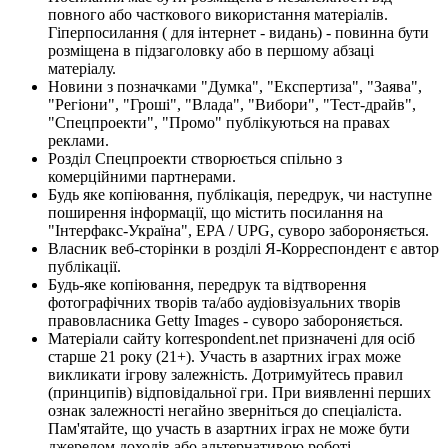
повного або часткового використання матеріалів.
Гіперпосилання ( для інтернет - видань) - повинна бути
розміщена в підзаголовку або в першому абзаці
матеріалу.
Новини з позначками "Думка", "Експертиза", "Заява",
"Регіони", "Гроші", "Влада", "Вибори", "Тест-драйв",
"Спецпроекти", "Промо" публікуються на правах
реклами.
Розділ Спецпроекти створюється спільно з
комерційними партнерами.
Будь яке копіювання, публікація, передрук, чи наступне
поширення інформації, що містить посилання на
"Інтерфакс-Україна", EPA / UPG, суворо забороняється.
Власник веб-сторінки в розділі Я-Корреспондент є автор
публікації.
Будь-яке копіювання, передрук та відтворення
фотографічних творів та/або аудіовізуальних творів
правовласника Getty Images - суворо забороняється.
Матеріали сайту korrespondent.net призначені для осіб
старше 21 року (21+). Участь в азартних іграх може
викликати ігрову залежність. Дотримуйтесь правил
(принципів) відповідальної гри. При виявленні перших
ознак залежності негайно зверніться до спеціаліста.
Пам'ятайте, що участь в азартних іграх не може бути
джерелом доходів або альтернативою роботі.