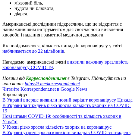
м'язовий біль,
нудота чи блювота,
діарея.
Американські дослідники підкреслили, що це відкриття є
найважливішим інструментом для своєчасного виявлення
хвороби і надання грамотної медичної допомоги.
Як повідомлялося, кількість випадків коронавірусу у світі
наближається до 22 мільйонів
.
Нагадаємо, американські вчені
виявили важливу вразливість
коронавірусу COVID-19
.
Новини від
Корреспондент.net
в Telegram. Підписуйтесь на
наш канал
https://t.me/korrespondentnet
Читайте Korrespondent.net в Google News
Коронавірус
В Україні вперше виявили новий варіант коронавірусу Цикада
В Україні за тиждень різко зросла кількість хворих на COVID-
19
Нові штами COVID-19: особливості та кількість хворих в
Україні
У Києві різко зросла кількість хворих на коронавірус
В Україні утричі зросла кількість випадків COVID за тиждень