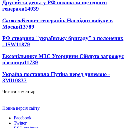
Другий за день: у РФ поховали ще одного
генерала
14039
Сюжет
Бенкет генералів. Наслідки вибуху в
Москві
13789
РФ створила "українську бригаду" з полонених
- ISW
11879
Ексочільнику МЗС Угорщини Сійярто загрожує
в'язниця
11739
Україна поставила Путіна перед дилемою -
ЗМІ
10837
Читати коментарі
Повна версія сайту
Facebook
Twitter