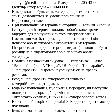
sunlight@mediadim.com.ua
Телефон: 044-205-43-00
Ідентифікатор медіа – R40-06068
Використання будь-яких матеріалів, розміщених на
сайті, дозволяється за умови посилання на
Корреспондент.net.
При копіюванні матеріалів зі сторінки « Новини України
і світу» , для інтернет - видань - обов'язкове пряме
відкрите для пошукових систем гіперпосилання .
Посилання має бути розміщена в незалежності від
повного або часткового використання матеріалів.
Гіперпосилання ( для інтернет - видань) - повинна бути
розміщена в підзаголовку або в першому абзаці
матеріалу.
Новини з позначками "Думка", "Експертиза", "Заява",
"Регіони", "Гроші", "Влада", "Вибори", "Тест-драйв",
"Спецпроекти", "Промо" публікуються на правах
реклами.
Розділ Спецпроекти створюється спільно з
комерційними партнерами.
Будь яке копіювання, публікація, передрук, чи наступне
поширення інформації, що містить посилання на
"Інтерфакс-Україна", EPA / UPG, суворо забороняється.
Власник веб-сторінки в розділі Я-Корреспондент є автор
публікації.
Будь-яке копіювання, передрук та відтворення