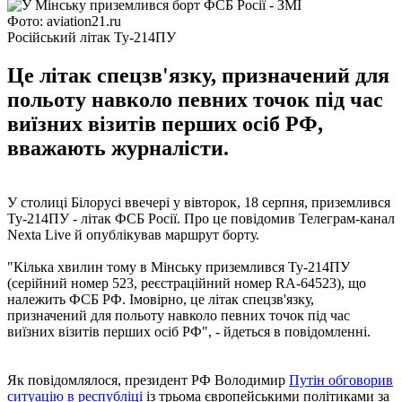
Фото: aviation21.ru
Російський літак Ту-214ПУ
Це літак спецзв'язку, призначений для
польоту навколо певних точок під час
виїзних візитів перших осіб РФ,
вважають журналісти.
У столиці Білорусі ввечері у вівторок, 18 серпня, приземлився
Ту-214ПУ - літак ФСБ Росії. Про це повідомив Телеграм-канал
Nexta Live й опублікував маршрут борту.
"Кілька хвилин тому в Мінську приземлився Ту-214ПУ
(серійний номер 523, реєстраційний номер RA-64523), що
належить ФСБ РФ. Імовірно, це літак спецзв'язку,
призначений для польоту навколо певних точок під час
виїзних візитів перших осіб РФ", - йдеться в повідомленні.
Як повідомлялося, президент РФ Володимир
Путін обговорив
ситуацію в республіці
із трьома європейськими політиками за