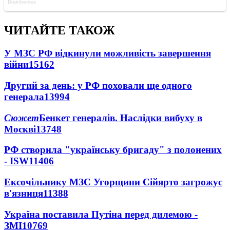
ЧИТАЙТЕ ТАКОЖ
У МЗС РФ відкинули можливість завершення
війни
15162
Другий за день: у РФ поховали ще одного
генерала
13994
Сюжет
Бенкет генералів. Наслідки вибуху в
Москві
13748
РФ створила "українську бригаду" з полонених
- ISW
11406
Ексочільнику МЗС Угорщини Сійярто загрожує
в'язниця
11388
Україна поставила Путіна перед дилемою -
ЗМІ
10769