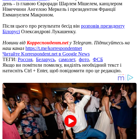
день - із главою Євроради Шарлем Мішелем, канцлером
Німеччини Ангелою Меркель і президентом Франції
Еммануелем Макроном.
Після цього про результати бесід він
розповів президенту
Білорусі
Олександрові Лукашенку.
Новини від
Корреспондент.net
у Telegram. Підписуйтесь на
наш канал
https://t.me/korrespondentnet
Читайте Korrespondent.net в Google News
ТЕГИ:
Россия
,
Беларусь
,
самолет
,
фото
,
ФСБ
Якщо ви помітили помилку, виділіть необхідний текст і
натисніть Ctrl + Enter, щоб повідомити про це редакцію.