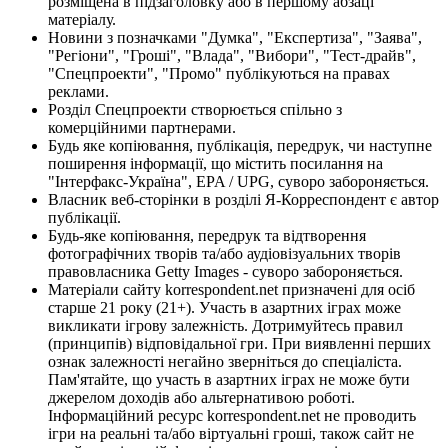
розміщена в підзаголовку або в першому абзаці
матеріалу.
Новини з позначками "Думка", "Експертиза", "Заява",
"Регіони", "Гроші", "Влада", "Вибори", "Тест-драйв",
"Спецпроекти", "Промо" публікуються на правах
реклами.
Розділ Спецпроекти створюється спільно з
комерційними партнерами.
Будь яке копіювання, публікація, передрук, чи наступне
поширення інформації, що містить посилання на
"Інтерфакс-Україна", EPA / UPG, суворо забороняється.
Власник веб-сторінки в розділі Я-Корреспондент є автор
публікації.
Будь-яке копіювання, передрук та відтворення
фотографічних творів та/або аудіовізуальних творів
правовласника Getty Images - суворо забороняється.
Матеріали сайту korrespondent.net призначені для осіб
старше 21 року (21+). Участь в азартних іграх може
викликати ігрову залежність. Дотримуйтесь правил
(принципів) відповідальної гри. При виявленні перших
ознак залежності негайно зверніться до спеціаліста.
Пам'ятайте, що участь в азартних іграх не може бути
джерелом доходів або альтернативою роботі.
Інформаційний ресурс korrespondent.net не проводить
ігри на реальні та/або віртуальні гроші, також сайт не