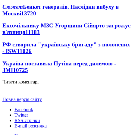
Сюжет
Бенкет генералів. Наслідки вибуху в
Москві
13720
Ексочільнику МЗС Угорщини Сійярто загрожує
в'язниця
11183
РФ створила "українську бригаду" з полонених
- ISW
11026
Україна поставила Путіна перед дилемою -
ЗМІ
10725
Читати коментарі
Повна версія сайту
Facebook
Twitter
RSS-стрічки
E-mail розсилка