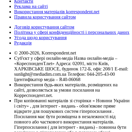
Контакти
Реклама на сайті
Використання матеріалів korrespondent.net
Правила користування сайтом
Договір користування сайтом
Політика у сфері конфіденційності і персональних даних
Угода щодо користування
Редакція
© 2000-2026, Korrespondent.net
Суб'єкт у сфері онлайн-медіа Назва онлайн-медіа –
«КореспонденТ.net» Адреса: 02091, місто Київ,
ХАРКІВСЬКЕ ШОСЕ, будинок 172-Б, офіс 208/1 E-mail:
sunlight@mediadim.com.ua
Телефон: 044-205-43-00
Ідентифікатор медіа – R40-06068
Використання будь-яких матеріалів, розміщених на
сайті, дозволяється за умови посилання на
Корреспондент.net.
При копіюванні матеріалів зі сторінки « Новини України
і світу» , для інтернет - видань - обов'язкове пряме
відкрите для пошукових систем гіперпосилання .
Посилання має бути розміщена в незалежності від
повного або часткового використання матеріалів.
Гіперпосилання ( для інтернет - видань) - повинна бути