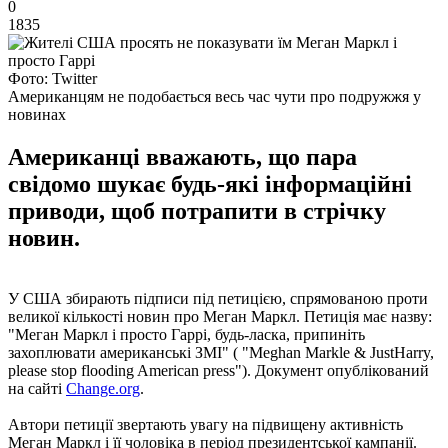
0
1835
Фото: Twitter
Американцям не подобається весь час чути про подружжя у
новинах
Американці вважають, що пара
свідомо шукає будь-які інформаційні
приводи, щоб потрапити в стрічку
новин.
У США збирають підписи під петицією, спрямованою проти
великої кількості новин про Меган Маркл. Петиція має назву:
"Меган Маркл і просто Гаррі, будь-ласка, припиніть
захоплювати американські ЗМІ" ( "Meghan Markle & JustHarry,
please stop flooding American press"). Документ опублікований
на сайті
Change.org
.
Автори петиції звертають увагу на підвищену активність
Меган Маркл і її чоловіка в період президентської кампанії.