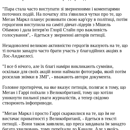
"Пара стала часто виступати зі зверненнями і коментарями
поточних подій. На початку літа з'явилися чутки про те, що
Меган Маркл планує розвивати свою кар'єру в політиці, потім
герцогиня виступила на саміті дівчат-лідерів з Мішель
Обамою і дала інтерв'ю Глорії Стайн про важливість
голосування", - йдеться у зверненні авторів петиції.
Незадоволені великою активністю герцогів вказують на те, що
ті почали занадто часто брати участь у благодійних акціях в
Лос-Анджелесі.
"І все б нічого, але їх благі наміри викликають сумніви,
оскільки для своїх акцій вони наймали фотографа, який потім
розсилав знімки в ЗМІ", - вважають автори документа.
Головне протиріччя, на яке вказує петиція, полягає в тому, що
Меган і Гаррі поїхали з Великобританії, тому що хотіли
уникнути пильної уваги журналістів, а тепер свідомо
створюють інфоприводи.
"Меган Маркл і просто Гаррі скаржилися на те, що їм не
вистачає приватності у Великобританії, - йдеться в тексті
петиції. - Вони також заявляли, що преса завдавала їм занадто
багато хвилювань, тому переїхали до Канади. Але з якоїсь