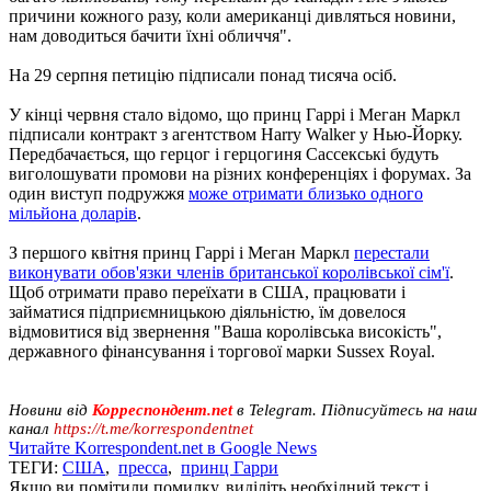
причини кожного разу, коли американці дивляться новини,
нам доводиться бачити їхні обличчя".
На 29 серпня петицію підписали понад тисяча осіб.
У кінці червня стало відомо, що принц Гаррі і Меган Маркл
підписали контракт з агентством Harry Walker у Нью-Йорку.
Передбачається, що герцог і герцогиня Сассекські будуть
виголошувати промови на різних конференціях і форумах. За
один виступ подружжя
може отримати близько одного
мільйона доларів
.
З першого квітня принц Гаррі і Меган Маркл
перестали
виконувати обов'язки членів британської королівської сім'ї
.
Щоб отримати право переїхати в США, працювати і
займатися підприємницькою діяльністю, їм довелося
відмовитися від звернення "Ваша королівська високість",
державного фінансування і торгової марки Sussex Royal.
Новини від
Корреспондент.net
в Telegram. Підписуйтесь на наш
канал
https://t.me/korrespondentnet
Читайте Korrespondent.net в Google News
ТЕГИ:
США
,
пресса
,
принц Гарри
Якщо ви помітили помилку, виділіть необхідний текст і