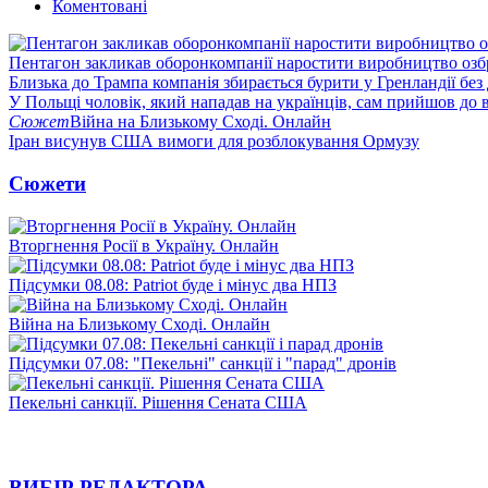
Коментовані
Пентагон закликав оборонкомпанії наростити виробництво озб
Близька до Трампа компанія збирається бурити у Гренландії без
У Польщі чоловік, який нападав на українців, сам прийшов до в
Сюжет
Війна на Близькому Сході. Онлайн
Іран висунув США вимоги для розблокування Ормузу
Сюжети
Вторгнення Росії в Україну. Онлайн
Підсумки 08.08: Patriot буде і мінус два НПЗ
Війна на Близькому Сході. Онлайн
Підсумки 07.08: "Пекельні" санкції і "парад" дронів
Пекельні санкції. Рішення Сената США
ВИБІР РЕДАКТОРА