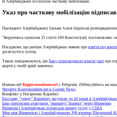
В Азербайджані оголосили часткову мобілізацію
Указ про часткову мобілізацію підписав
Президент Азербайджану Ільхам Алієв підписав розпорядження п
"Керуючись пунктом 25 статті 109 Конституції, постановляю: ог
Нагадаємо, що раніше Азербайджан заявив про
взяття під конт
досягнутого успіху.
Також повідомлялося, що
Баку оприлюднило власні дані
про втр
жертв у своїй армії замовчує.
Новини від
Корреспондент.net
у Telegram. Підписуйтесь на на
Читайте Korrespondent.net в Google News
Конфлікт у Нагірному Карабасі
Ексглаву "уряду" Карабаху засудили до 20 років в Азербайджан
Іран пригрозив атакувати "маршрут Трампа" через Вірменію
Вірменія і Азербайджан підписали мирну угоду у США
Мир між Вірменією і Азербайджаном: РФ втрачає Південний Кав