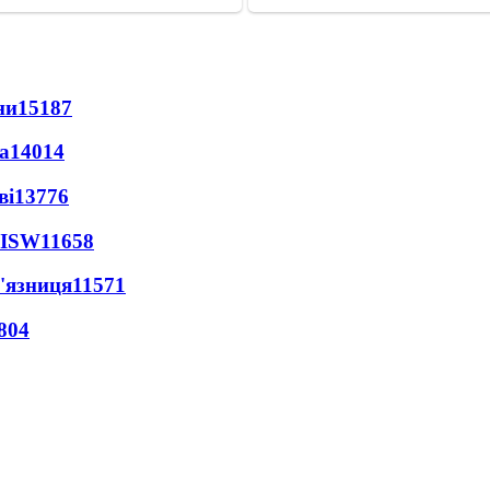
ни
15187
а
14014
ві
13776
 ISW
11658
'язниця
11571
804