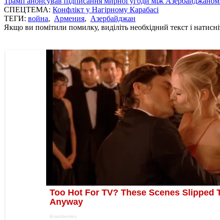
Трамп анонсував підписання мирної угоди між Азербайджаном 
СПЕЦТЕМА:
Конфлікт у Нагірному Карабасі
ТЕГИ:
война
,
Армения
,
Азербайджан
Якщо ви помітили помилку, виділіть необхідний текст і натисніт