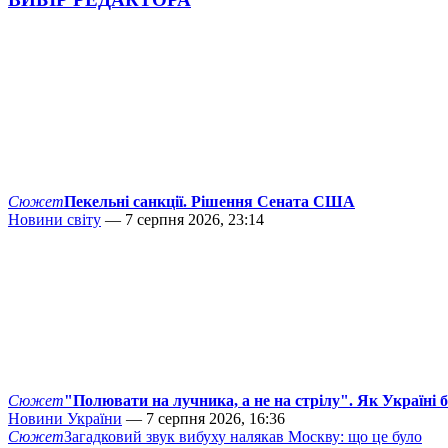
Сюжет
Пекельні санкції. Рішення Сената США
Новини світу
— 7 серпня 2026, 23:14
Сюжет
"Полювати на лучника, а не на стрілу". Як Україні 
Новини України
— 7 серпня 2026, 16:36
Сюжет
Загадковий звук вибуху налякав Москву: що це було