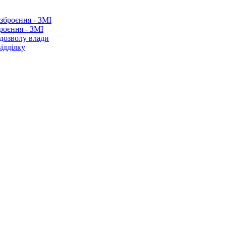
роєння - ЗМІ
 дозволу влади
ідділку