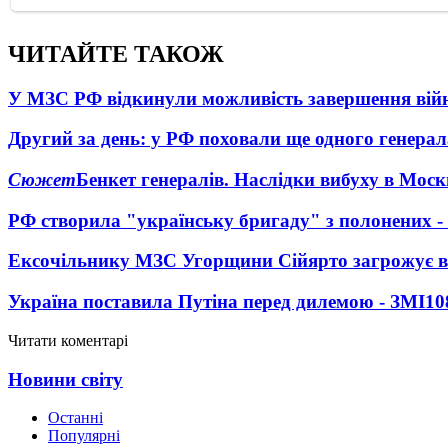
ЧИТАЙТЕ ТАКОЖ
У МЗС РФ відкинули можливість завершення вій
Другий за день: у РФ поховали ще одного генерал
Сюжет
Бенкет генералів. Наслідки вибуху в Моск
РФ створила "українську бригаду" з полонених -
Ексочільнику МЗС Угорщини Сійярто загрожує в
Україна поставила Путіна перед дилемою - ЗМІ
10
Читати коментарі
Новини світу
Останні
Популярні