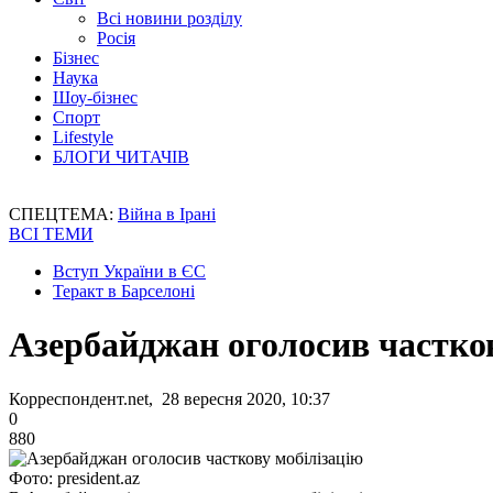
Всі новини розділу
Росія
Бізнес
Наука
Шоу-бізнес
Спорт
Lifestyle
БЛОГИ ЧИТАЧІВ
СПЕЦТЕМА:
Війна в Ірані
ВСІ ТЕМИ
Вступ України в ЄС
Теракт в Барселоні
Азербайджан оголосив частков
Корреспондент.net, 28 вересня 2020, 10:37
0
880
Фото: president.az