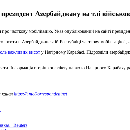
 президент Азербайджану на тлі військов
ро часткову мобілізацію. Указ опублікований на сайті президент
олосити в Азербайджанській Республіці часткову мобілізацію", -
роль важливих висот
у Нагірному Карабасі. Підрозділи азербайдж
ати. Інформація сторін конфлікту навколо Нагірного Карабаху р
ш канал
https://t.me/korrespondentnet
і
каз - Reuters