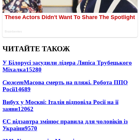
ЧИТАЙТЕ ТАКОЖ
У Білорусі засудили лідера Ляпіса Трубецького
Міхалка
15280
Сюжет
Масова смерть на пляжі. Робота ППО
Росії
14689
Вибух у Москві: Італія відповіла Росії на її
заяви
12062
ЄС відзавтра змінює правила для чоловіків із
України
9570