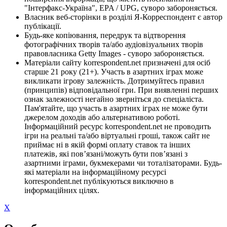
"Інтерфакс-Україна", EPA / UPG, суворо забороняється.
Власник веб-сторінки в розділі Я-Корреспондент є автор
публікації.
Будь-яке копіювання, передрук та відтворення
фотографічних творів та/або аудіовізуальних творів
правовласника Getty Images - суворо забороняється.
Матеріали сайту korrespondent.net призначені для осіб
старше 21 року (21+). Участь в азартних іграх може
викликати ігрову залежність. Дотримуйтесь правил
(принципів) відповідальної гри. При виявленні перших
ознак залежності негайно зверніться до спеціаліста.
Пам'ятайте, що участь в азартних іграх не може бути
джерелом доходів або альтернативою роботі.
Інформаційний ресурс korrespondent.net не проводить
ігри на реальні та/або віртуальні гроші, також сайт не
приймає ні в якій формі оплату ставок та інших
платежів, які пов’язані/можуть бути пов’язані з
азартними іграми, букмекерами чи тоталізаторами. Будь-
які матеріали на інформаційному ресурсі
korrespondent.net публікуються виключно в
інформаційних цілях.
X