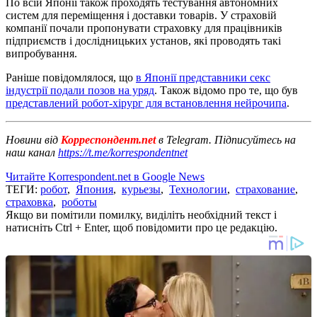
По всій Японії також проходять тестування автономних
систем для переміщення і доставки товарів. У страховій
компанії почали пропонувати страховку для працівників
підприємств і дослідницьких установ, які проводять такі
випробування.
Раніше повідомлялося, що
в Японії представники секс
індустрії подали позов на уряд
. Також відомо про те, що був
представлений робот-хірург для встановлення нейрочипа
.
Новини від
Корреспондент.net
в Telegram. Підписуйтесь на
наш канал
https://t.me/korrespondentnet
Читайте Korrespondent.net в Google News
ТЕГИ:
робот
,
Япония
,
курьезы
,
Технологии
,
страхование
,
страховка
,
роботы
Якщо ви помітили помилку, виділіть необхідний текст і
натисніть Ctrl + Enter, щоб повідомити про це редакцію.