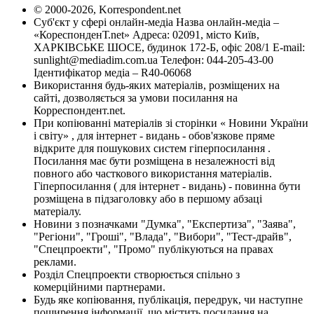
© 2000-2026, Korrespondent.net
Суб'єкт у сфері онлайн-медіа Назва онлайн-медіа –
«КореспонденТ.net» Адреса: 02091, місто Київ,
ХАРКІВСЬКЕ ШОСЕ, будинок 172-Б, офіс 208/1 E-mail:
sunlight@mediadim.com.ua
Телефон: 044-205-43-00
Ідентифікатор медіа – R40-06068
Використання будь-яких матеріалів, розміщених на
сайті, дозволяється за умови посилання на
Корреспондент.net.
При копіюванні матеріалів зі сторінки « Новини України
і світу» , для інтернет - видань - обов'язкове пряме
відкрите для пошукових систем гіперпосилання .
Посилання має бути розміщена в незалежності від
повного або часткового використання матеріалів.
Гіперпосилання ( для інтернет - видань) - повинна бути
розміщена в підзаголовку або в першому абзаці
матеріалу.
Новини з позначками "Думка", "Експертиза", "Заява",
"Регіони", "Гроші", "Влада", "Вибори", "Тест-драйв",
"Спецпроекти", "Промо" публікуються на правах
реклами.
Розділ Спецпроекти створюється спільно з
комерційними партнерами.
Будь яке копіювання, публікація, передрук, чи наступне
поширення інформації, що містить посилання на