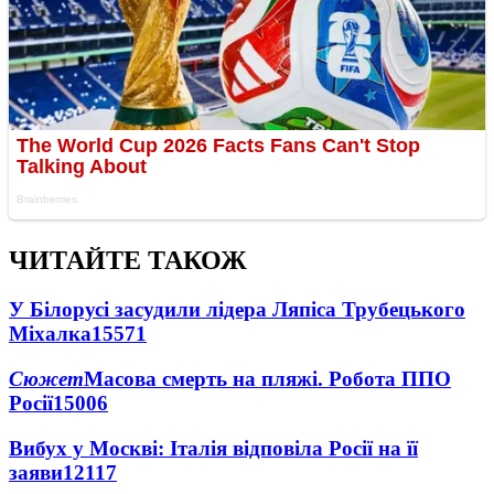
ЧИТАЙТЕ ТАКОЖ
У Білорусі засудили лідера Ляпіса Трубецького
Міхалка
15571
Сюжет
Масова смерть на пляжі. Робота ППО
Росії
15006
Вибух у Москві: Італія відповіла Росії на її
заяви
12117