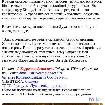
Кремля на свою підтримку після виборів, залишаються в Росії.
Більше можливостей залучити зовнішні ресурси немає. До
кінця року у Білорусі є зобов'язання перед зовнішніми
кредиторами, їх треба чимось гасити", - пояснює Болкунець
вразливість білоруського режиму перед страйками саме зараз.
Разом з тим експерти впевнені, що Лукашенко на поступки
все одно не піде.
"Влада, очевидно, не бачить складності свого становища.
Явно недооцінює. Ця ситуація не змінилася, починаючи з
нового року. Вони щоразу сильно недооцінюють ті проблеми,
з якими їм доводиться стикатися. Тому навряд чи цей
ультиматум може бути почутий саме в такому ключі", -
зазначила білоруський політолог Валерія Костюгова.
Новини від
Корреспондент.net
у Telegram. Підписуйтесь на
наш канал
https://t.me/korrespondentnet
Читайте Korrespondent.net в Google News
СПЕЦТЕМА:
Сюжети
ТЕГИ:
Беларусь
,
Лукашенко
,
протесты
Якщо ви помітили помилку, виділіть необхідний текст і
натисніть Ctrl + Enter, щоб повідомити про це редакцію.