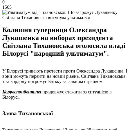
0
1565
Світлана Тихановська висунула ультиматум
Колишня суперниця Олександра
Лукашенка на виборах президента
Світлана Тихановська оголосила владі
Білорусі "народний ультиматум".
У Білорусі тривають протести проти Олександра Лукашенка. І
вони можуть перейти на новий рівень. Світлана Тихановська
з-за кордону погрожує Батьку загальним страйком.
Корреспондент.net
продовжує стежити за ситуацією в
Білорусі.
Заява Тихановської
Тихановська дала Лукашенку 13 днів - до 25 жовтня, щоб