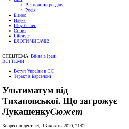
Всі новини розділу
Росія
Бізнес
Наука
Шоу-бізнес
Спорт
Lifestyle
БЛОГИ ЧИТАЧІВ
СПЕЦТЕМА:
Війна в Ірані
ВСІ ТЕМИ
Вступ України в ЄС
Теракт в Барселоні
Ультиматум від
Тихановської. Що загрожує
Лукашенку
Сюжет
Корреспондент.net, 13 жовтня 2020, 21:02