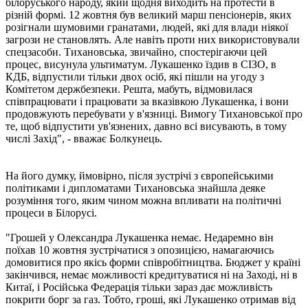
білоруського народу, який щодня виходить на протести в
різній формі. 12 жовтня був великий марш пенсіонерів, яких
розігнали шумовими гранатами, людей, які для влади ніякої
загрози не становлять. Але навіть проти них використовували
спецзасоби. Тихановська, звичайно, спостерігаючи цей
процес, висунула ультиматум. Лукашенко їздив в СІЗО, в
КДБ, відпустили тільки двох осіб, які пішли на угоду з
Комітетом держбезпеки. Решта, мабуть, відмовилася
співпрацювати і працювати за вказівкою Лукашенка, і вони
продовжують перебувати у в'язниці. Вимогу Тихановської про
те, щоб відпустити ув'язнених, давно всі висувають, в тому
числі Захід", - вважає Болкунець.
На його думку, ймовірно, після зустрічі з європейськими
політиками і дипломатами Тихановська знайшла деяке
розуміння того, яким чином можна впливати на політичні
процеси в Білорусі.
"Грошей у Олександра Лукашенка немає. Недаремно він
поїхав 10 жовтня зустрічатися з опозицією, намагаючись
домовитися про якісь форми співробітництва. Бюджет у країні
закінчився, немає можливості кредитуватися ні на Заході, ні в
Китаї, і Російська Федерація тільки зараз дає можливість
покрити борг за газ. Тобто, гроші, які Лукашенко отримав від