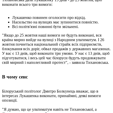
виконати всього три вимоги:
Лукашенко повинен оголосити про відхід.
Насильство на вулицях має зупинитися повністю.
Всі політв'язні повинні бути звільнені.
"Якщо до 25 жовтня наші вимоги не будуть виконані, вся
країна мирно вийде на вулиці з Народним ультиматум. І 26
жовтня почнеться національний страйк всіх підприємств,
блокування всіх доріг, обвал продажів у державних магазинах.
У вас є 13 днів, щоб виконати три умови. У нас є 13 днів, щоб
підготуватися, і весь цей час білоруси будуть продовжувати
свій мирний і наполегливий протест", - заявила Тихановська.
В чому сенс
Білоруський політолог Дмитро Болкунець вважає, що в
інтересах Лукашенка виконати, принаймні, деякі вимоги
опозиції.
"Я думаю, що це ультиматум навіть не Тихановської, а