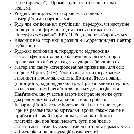
"Спецпроекти", "Промо" публікуються на правах
реклами.
Розділ Спецпроекти створюється спільно з
комерційними партнерами.
Будь яке копіювання, публікація, передрук, чи наступне
поширення інформації, що містить посилання на
"Інтерфакс-Україна", EPA / UPG, суворо забороняється.
Власник веб-сторінки в розділі Я-Корреспондент є автор
публікації.
Будь-яке копіювання, передрук та відтворення
фотографічних творів та/або аудіовізуальних творів
правовласника Getty Images - суворо забороняється.
Матеріали сайту korrespondent.net призначені для осіб
старше 21 року (21+). Участь в азартних іграх може
викликати ігрову залежність. Дотримуйтесь правил
(принципів) відповідальної гри. При виявленні перших
ознак залежності негайно зверніться до спеціаліста.
Пам'ятайте, що участь в азартних іграх не може бути
джерелом доходів або альтернативою роботі.
Інформаційний ресурс korrespondent.net не проводить
ігри на реальні та/або віртуальні гроші, також сайт не
приймає ні в якій формі оплату ставок та інших
платежів, які пов’язані/можуть бути пов’язані з
азартними іграми, букмекерами чи тоталізаторами. Будь-
які матеріали на інформаційному ресурсі