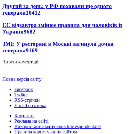
Другий за день: у РФ поховали ще одного
генерала
10412
ЄС відзавтра змінює правила для чоловіків із
України
9682
ЗМІ: У ресторані в Москві загинула дочка
генерала
9169
Читати коментарі
Повна версія сайту
Facebook
Twitter
RSS-стрічки
E-mail розсилка
Контакти
Реклама на сайті
Використання матеріалів korrespondent.net
Правила користування сайтом