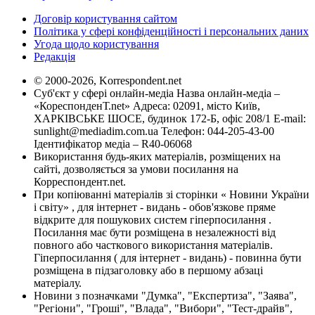
Договір користування сайтом
Політика у сфері конфіденційності і персональних даних
Угода щодо користування
Редакція
© 2000-2026, Korrespondent.net
Суб'єкт у сфері онлайн-медіа Назва онлайн-медіа –
«КореспонденТ.net» Адреса: 02091, місто Київ,
ХАРКІВСЬКЕ ШОСЕ, будинок 172-Б, офіс 208/1 E-mail:
sunlight@mediadim.com.ua
Телефон: 044-205-43-00
Ідентифікатор медіа – R40-06068
Використання будь-яких матеріалів, розміщених на
сайті, дозволяється за умови посилання на
Корреспондент.net.
При копіюванні матеріалів зі сторінки « Новини України
і світу» , для інтернет - видань - обов'язкове пряме
відкрите для пошукових систем гіперпосилання .
Посилання має бути розміщена в незалежності від
повного або часткового використання матеріалів.
Гіперпосилання ( для інтернет - видань) - повинна бути
розміщена в підзаголовку або в першому абзаці
матеріалу.
Новини з позначками "Думка", "Експертиза", "Заява",
"Регіони", "Гроші", "Влада", "Вибори", "Тест-драйв",