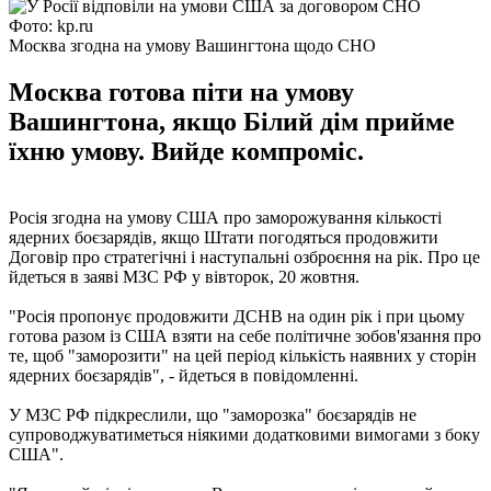
Фото: kp.ru
Москва згодна на умову Вашингтона щодо СНО
Москва готова піти на умову
Вашингтона, якщо Білий дім прийме
їхню умову. Вийде компроміс.
Росія згодна на умову США про заморожування кількості
ядерних боєзарядів, якщо Штати погодяться продовжити
Договір про стратегічні і наступальні озброєння на рік. Про це
йдеться в заяві МЗС РФ у вівторок, 20 жовтня.
"Росія пропонує продовжити ДСНВ на один рік і при цьому
готова разом із США взяти на себе політичне зобов'язання про
те, щоб "заморозити" на цей період кількість наявних у сторін
ядерних боєзарядів", - йдеться в повідомленні.
У МЗС РФ підкреслили, що "заморозка" боєзарядів не
супроводжуватиметься ніякими додатковими вимогами з боку
США".