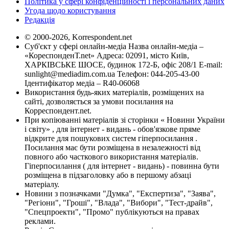
Політика у сфері конфіденційності і персональних даних
Угода щодо користування
Редакція
© 2000-2026, Korrespondent.net
Суб'єкт у сфері онлайн-медіа Назва онлайн-медіа –
«КореспонденТ.net» Адреса: 02091, місто Київ,
ХАРКІВСЬКЕ ШОСЕ, будинок 172-Б, офіс 208/1 E-mail:
sunlight@mediadim.com.ua
Телефон: 044-205-43-00
Ідентифікатор медіа – R40-06068
Використання будь-яких матеріалів, розміщених на
сайті, дозволяється за умови посилання на
Корреспондент.net.
При копіюванні матеріалів зі сторінки « Новини України
і світу» , для інтернет - видань - обов'язкове пряме
відкрите для пошукових систем гіперпосилання .
Посилання має бути розміщена в незалежності від
повного або часткового використання матеріалів.
Гіперпосилання ( для інтернет - видань) - повинна бути
розміщена в підзаголовку або в першому абзаці
матеріалу.
Новини з позначками "Думка", "Експертиза", "Заява",
"Регіони", "Гроші", "Влада", "Вибори", "Тест-драйв",
"Спецпроекти", "Промо" публікуються на правах
реклами.