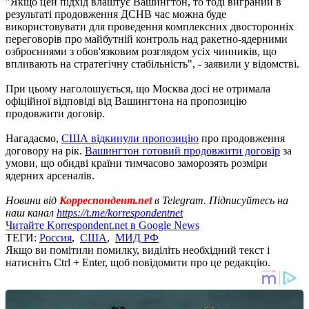
"Якщо цей підхід влаштує Вашингтон, то тоді виграний в
результаті продовження ДСНВ час можна буде
використовувати для проведення комплексних двосторонніх
переговорів про майбутній контроль над ракетно-ядерними
озброєннями з обов'язковим розглядом усіх чинників, що
впливають на стратегічну стабільність", - заявили у відомстві.
При цьому наголошується, що Москва досі не отримала
офіційної відповіді від Вашингтона на пропозицію
продовжити договір.
Нагадаємо,
США відкинули пропозицію
про продовження
договору на рік.
Вашингтон готовий продовжити договір
за
умови, що обидві країни тимчасово заморозять розміри
ядерних арсеналів.
Новини від
Корреспондент.net
в Telegram. Підписуйтесь на
наш канал
https://t.me/korrespondentnet
Читайте Korrespondent.net в Google News
ТЕГИ:
Россия
,
США
,
МИД РФ
Якщо ви помітили помилку, виділіть необхідний текст і
натисніть Ctrl + Enter, щоб повідомити про це редакцію.