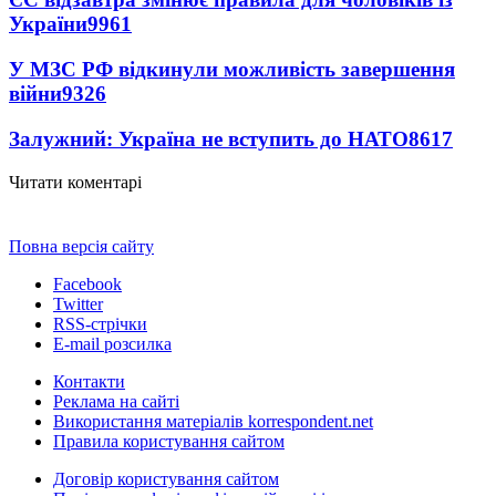
України
9961
У МЗС РФ відкинули можливість завершення
війни
9326
Залужний: Україна не вступить до НАТО
8617
Читати коментарі
Повна версія сайту
Facebook
Twitter
RSS-стрічки
E-mail розсилка
Контакти
Реклама на сайті
Використання матеріалів korrespondent.net
Правила користування сайтом
Договір користування сайтом