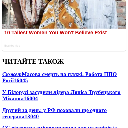
ЧИТАЙТЕ ТАКОЖ
Сюжет
Масова смерть на пляжі. Робота ППО
Росії
16045
У Білорусі засудили лідера Ляпіса Трубецького
Міхалка
16004
Другий за день: у РФ поховали ще одного
генерала
13040
ЄС відзавтра змінює правила для чоловіків із