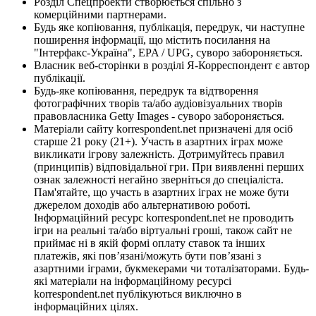
Розділ Спецпроекти створюється спільно з
комерційними партнерами.
Будь яке копіювання, публікація, передрук, чи наступне
поширення інформації, що містить посилання на
"Інтерфакс-Україна", EPA / UPG, суворо забороняється.
Власник веб-сторінки в розділі Я-Корреспондент є автор
публікації.
Будь-яке копіювання, передрук та відтворення
фотографічних творів та/або аудіовізуальних творів
правовласника Getty Images - суворо забороняється.
Матеріали сайту korrespondent.net призначені для осіб
старше 21 року (21+). Участь в азартних іграх може
викликати ігрову залежність. Дотримуйтесь правил
(принципів) відповідальної гри. При виявленні перших
ознак залежності негайно зверніться до спеціаліста.
Пам'ятайте, що участь в азартних іграх не може бути
джерелом доходів або альтернативою роботі.
Інформаційний ресурс korrespondent.net не проводить
ігри на реальні та/або віртуальні гроші, також сайт не
приймає ні в якій формі оплату ставок та інших
платежів, які пов’язані/можуть бути пов’язані з
азартними іграми, букмекерами чи тоталізаторами. Будь-
які матеріали на інформаційному ресурсі
korrespondent.net публікуються виключно в
інформаційних цілях.