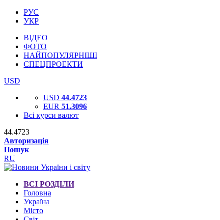
РУС
УКР
ВІДЕО
ФОТО
НАЙПОПУЛЯРНІШІ
СПЕЦПРОЕКТИ
USD
USD
44.4723
EUR
51.3096
Всі курси валют
44.4723
Авторизація
Пошук
RU
ВСІ РОЗДІЛИ
Головна
Україна
Місто
Світ