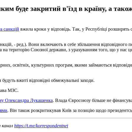
ким буде закритий в'їзд в країну, а тако
та санкцій
вжила кроки у відповідь. Так, у Республіці розширять с
анкцій, - ред.). Вони включають в себе збільшення відповідного 
 на територію Союзної держави, з урахуванням того, що у нас цей
рних, освітніх, культурних програм, якими займаються відповідні 
будуть вжиті відповідні обмежувальні заходи.
лава МЗС.
иму Олександра Лукашенка
. Влада Євросоюзу більше не фінансува
іями
. Він також розкритикував Київ за позицію щодо президентсь
ш канал
https://t.me/korrespondentnet