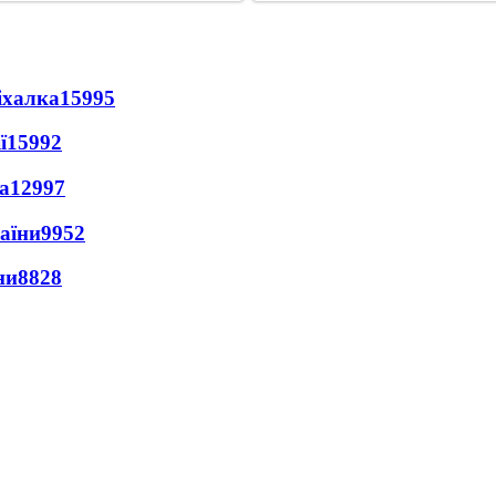
іхалка
15995
ї
15992
а
12997
раїни
9952
ни
8828