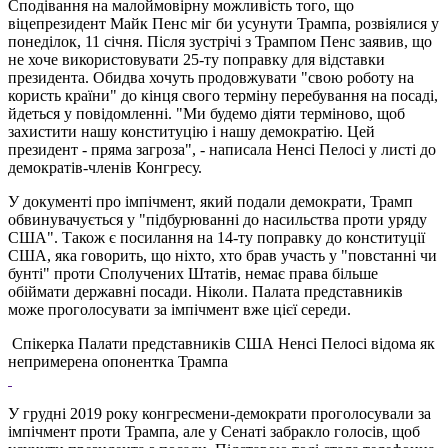
Сподівання на малоймовірну можливість того, що
віцепрезидент Майк Пенс міг би усунути Трампа, розвіялися у
понеділок, 11 січня. Після зустрічі з Трампом Пенс заявив, що
не хоче використовувати 25-ту поправку для відставки
президента. Обидва хочуть продовжувати "свою роботу на
користь країни" до кінця свого терміну перебування на посаді,
йдеться у повідомленні. "Ми будемо діяти терміново, щоб
захистити нашу конституцію і нашу демократію. Цей
президент - пряма загроза", - написала Ненсі Пелосі у листі до
демократів-членів Конгресу.
У документі про імпічмент, який подали демократи, Трамп
обвинувачується у "підбурюванні до насильства проти уряду
США". Також є посилання на 14-ту поправку до конституції
США, яка говорить, що ніхто, хто брав участь у "повстанні чи
бунті" проти Сполучених Штатів, немає права більше
обіймати державні посади. Ніколи. Палата представників
може проголосувати за імпічмент вже цієї середи.
Спікерка Палати представників США Ненсі Пелосі відома як
непримерена опонентка Трампа
У грудні 2019 року конгресмени-демократи проголосували за
імпічмент проти Трампа, але у Сенаті забракло голосів, щоб