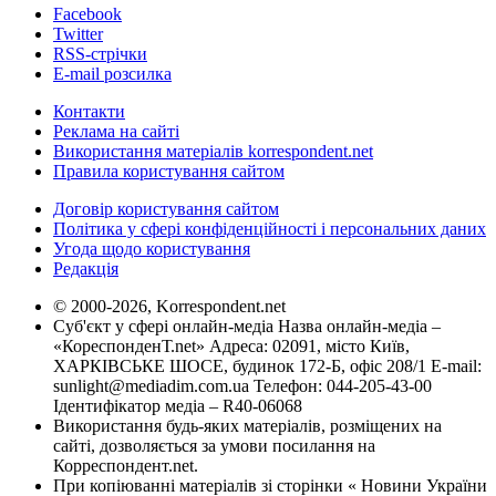
Facebook
Twitter
RSS-стрічки
E-mail розсилка
Контакти
Реклама на сайті
Використання матеріалів korrespondent.net
Правила користування сайтом
Договір користування сайтом
Політика у сфері конфіденційності і персональних даних
Угода щодо користування
Редакція
© 2000-2026, Korrespondent.net
Суб'єкт у сфері онлайн-медіа Назва онлайн-медіа –
«КореспонденТ.net» Адреса: 02091, місто Київ,
ХАРКІВСЬКЕ ШОСЕ, будинок 172-Б, офіс 208/1 E-mail:
sunlight@mediadim.com.ua
Телефон: 044-205-43-00
Ідентифікатор медіа – R40-06068
Використання будь-яких матеріалів, розміщених на
сайті, дозволяється за умови посилання на
Корреспондент.net.
При копіюванні матеріалів зі сторінки « Новини України