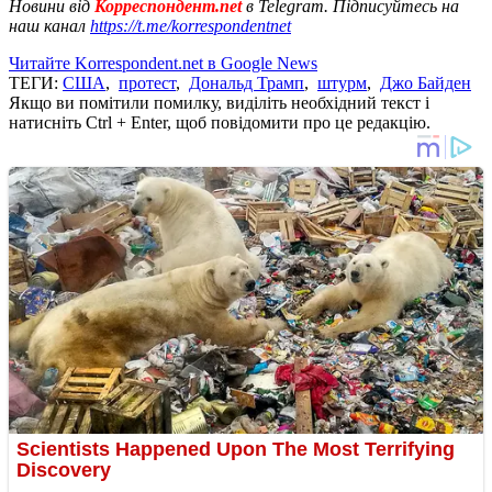
Новини від
Корреспондент.net
в Telegram. Підписуйтесь на
наш канал
https://t.me/korrespondentnet
Читайте Korrespondent.net в Google News
ТЕГИ:
США
,
протест
,
Дональд Трамп
,
штурм
,
Джо Байден
Якщо ви помітили помилку, виділіть необхідний текст і
натисніть Ctrl + Enter, щоб повідомити про це редакцію.