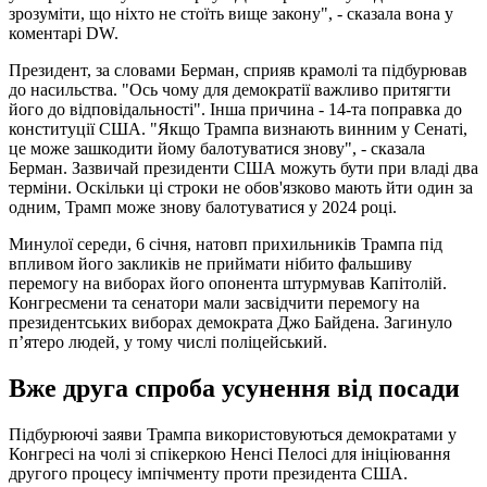
зрозуміти, що ніхто не стоїть вище закону", - сказала вона у
коментарі DW.
Президент, за словами Берман, сприяв крамолі та підбурював
до насильства. "Ось чому для демократії важливо притягти
його до відповідальності". Інша причина - 14-та поправка до
конституції США. "Якщо Трампа визнають винним у Сенаті,
це може зашкодити йому балотуватися знову", - сказала
Берман. Зазвичай президенти США можуть бути при владі два
терміни. Оскільки ці строки не обов'язково мають йти один за
одним, Трамп може знову балотуватися у 2024 році.
Минулої середи, 6 січня, натовп прихильників Трампа під
впливом його закликів не приймати нібито фальшиву
перемогу на виборах його опонента штурмував Капітолій.
Конгресмени та сенатори мали засвідчити перемогу на
президентських виборах демократа Джо Байдена. Загинуло
п’ятеро людей, у тому числі поліцейський.
Вже друга спроба усунення від посади
Підбурюючі заяви Трампа використовуються демократами у
Конгресі на чолі зі спікеркою Ненсі Пелосі для ініціювання
другого процесу імпічменту проти президента США.