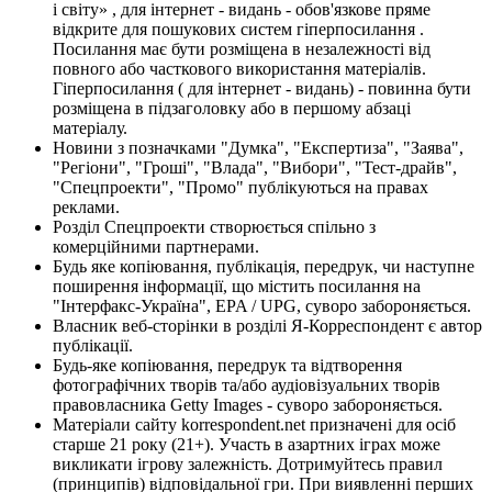
і світу» , для інтернет - видань - обов'язкове пряме
відкрите для пошукових систем гіперпосилання .
Посилання має бути розміщена в незалежності від
повного або часткового використання матеріалів.
Гіперпосилання ( для інтернет - видань) - повинна бути
розміщена в підзаголовку або в першому абзаці
матеріалу.
Новини з позначками "Думка", "Експертиза", "Заява",
"Регіони", "Гроші", "Влада", "Вибори", "Тест-драйв",
"Спецпроекти", "Промо" публікуються на правах
реклами.
Розділ Спецпроекти створюється спільно з
комерційними партнерами.
Будь яке копіювання, публікація, передрук, чи наступне
поширення інформації, що містить посилання на
"Інтерфакс-Україна", EPA / UPG, суворо забороняється.
Власник веб-сторінки в розділі Я-Корреспондент є автор
публікації.
Будь-яке копіювання, передрук та відтворення
фотографічних творів та/або аудіовізуальних творів
правовласника Getty Images - суворо забороняється.
Матеріали сайту korrespondent.net призначені для осіб
старше 21 року (21+). Участь в азартних іграх може
викликати ігрову залежність. Дотримуйтесь правил
(принципів) відповідальної гри. При виявленні перших