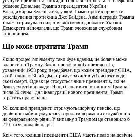
усунути президента з посади. Підставою тоді стала телефонна
розмова Дональда Трампа з президентом України
Володимиром Зеленським, у якій Трамп просив провести
розслідування проти сина Джо Байдена. Адміністрація Трампа
також затримувала надання військової допомоги Україні.
Демократи наполягали, що Трамп зловживав службовим
становищем.
Що може втратити Трамп
Якщо процес імпічменту таки буде вдалим, це боляче може
вдарити по Трампу. Закон про колишніх президентів,
ухвалений 1958 року, передбачає, що кожен президент США,
який залишає Білий дім, отримує захист в усіх аспектах до
своєї смерті. Однак це стосується лише президентів, які не
були усунуті від влади. Якщо Сенат визнає винним Трампа і
після 20 січня - дня інавгурації нового президента, Трамп
втратить право на це.
Усі колишні президенти отримують щорічну пенсію, що
дорівнює найвищому класу зарплати державних службовців
на федеральному рівні. У випадку з Трампом це становило б
219 тисяч доларів на рік.
Крім того, колишні президенти США мають право на довічне