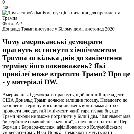
0
406
Фото: АР
Дональд Трамп виступає у Білому домі, листопад 2020
Чому американські демократи
прагнуть встигнути з імпічментом
Трампа за кілька днів до закінчення
терміну його повноважень? Які
привілеї може втратити Трамп? Про це
- у матеріалі DW.
Американські демократи прагнуть, щоб чинний президент
США Дональд Трамп дочасно залишив посаду. Незадовго до
закінчення терміну його повноважень вони намагаються
провести вже другий імпічмент, який гарантував би, що
Трамп ніколи не зможе потрапити у Білий дім. "Імпічмент мав
би серйозне символічне значення", - пояснює політолог Шері
Берман з Барнард-коледж, афілійованого з Колумбійським
університетом у Нью-Йорку. "Демократи хочуть дати