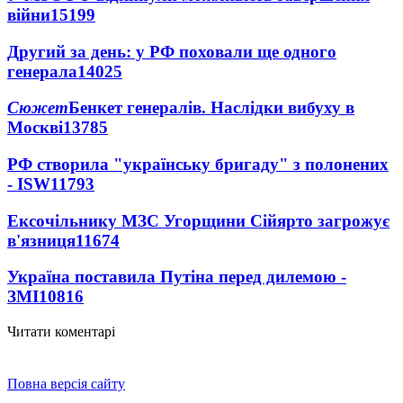
війни
15199
Другий за день: у РФ поховали ще одного
генерала
14025
Сюжет
Бенкет генералів. Наслідки вибуху в
Москві
13785
РФ створила "українську бригаду" з полонених
- ISW
11793
Ексочільнику МЗС Угорщини Сійярто загрожує
в'язниця
11674
Україна поставила Путіна перед дилемою -
ЗМІ
10816
Читати коментарі
Повна версія сайту