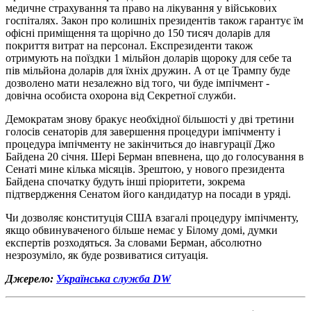
медичне страхування та право на лікування у військових
госпіталях. Закон про колишніх президентів також гарантує їм
офісні приміщення та щорічно до 150 тисяч доларів для
покриття витрат на персонал. Експрезиденти також
отримують на поїздки 1 мільйон доларів щороку для себе та
пів мільйона доларів для їхніх дружин. А от це Трампу буде
дозволено мати незалежно від того, чи буде імпічмент -
довічна особиста охорона від Секретної служби.
Демократам знову бракує необхідної більшості у дві третини
голосів сенаторів для завершення процедури імпічменту і
процедура імпічменту не закінчиться до інавгурації Джо
Байдена 20 січня. Шері Берман впевнена, що до голосування в
Сенаті мине кілька місяців. Зрештою, у нового президента
Байдена спочатку будуть інші пріоритети, зокрема
підтвердження Сенатом його кандидатур на посади в уряді.
Чи дозволяє конституція США взагалі процедуру імпічменту,
якщо обвинуваченого більше немає у Білому домі, думки
експертів розходяться. За словами Берман, абсолютно
незрозуміло, як буде розвиватися ситуація.
Джерело:
Українська служба DW