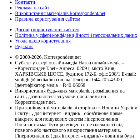
Контакти
Реклама на сайті
Використання матеріалів korrespondent.net
Правила користування сайтом
Договір користування сайтом
Політика у сфері конфіденційності і персональних даних
Угода щодо користування
Редакція
© 2000-2026, Korrespondent.net
Суб'єкт у сфері онлайн-медіа Назва онлайн-медіа –
«КореспонденТ.net» Адреса: 02091, місто Київ,
ХАРКІВСЬКЕ ШОСЕ, будинок 172-Б, офіс 208/1 E-mail:
sunlight@mediadim.com.ua
Телефон: 044-205-43-00
Ідентифікатор медіа – R40-06068
Використання будь-яких матеріалів, розміщених на
сайті, дозволяється за умови посилання на
Корреспондент.net.
При копіюванні матеріалів зі сторінки « Новини України
і світу» , для інтернет - видань - обов'язкове пряме
відкрите для пошукових систем гіперпосилання .
Посилання має бути розміщена в незалежності від
повного або часткового використання матеріалів.
Гіперпосилання ( для інтернет - видань) - повинна бути