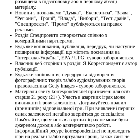
розміщена в підзаголовку або в першому абзаці
матеріалу.
Новини з позначками "Думка", "Експертиза", "Заява",
"Регіони", "Гроші", "Влада", "Вибори", "Тест-драйв",
"Спецпроекти", "Промо" публікуються на правах
реклами.
Розділ Спецпроекти створюється спільно з
комерційними партнерами.
Будь яке копіювання, публікація, передрук, чи наступне
поширення інформації, що містить посилання на
"Інтерфакс-Україна", EPA / UPG, суворо забороняється.
Власник веб-сторінки в розділі Я-Корреспондент є автор
публікації.
Будь-яке копіювання, передрук та відтворення
фотографічних творів та/або аудіовізуальних творів
правовласника Getty Images - суворо забороняється.
Матеріали сайту korrespondent.net призначені для осіб
старше 21 року (21+). Участь в азартних іграх може
викликати ігрову залежність. Дотримуйтесь правил
(принципів) відповідальної гри. При виявленні перших
ознак залежності негайно зверніться до спеціаліста.
Пам'ятайте, що участь в азартних іграх не може бути
джерелом доходів або альтернативою роботі.
Інформаційний ресурс korrespondent.net не проводить
ігри на реальні та/або віртуальні гроші, також сайт не