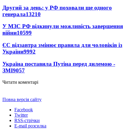
Другий за день: у РФ поховали ще одного
генерала
13210
У МЗС РФ відкинули можливість завершення
війни
10599
ЄС відзавтра змінює правила для чоловіків із
України
9992
Україна поставила Путіна перед дилемою -
ЗМІ
9057
Читати коментарі
Повна версія сайту
Facebook
Twitter
RSS-стрічки
E-mail розсилка