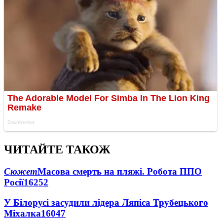
ЧИТАЙТЕ ТАКОЖ
Сюжет
Масова смерть на пляжі. Робота ППО
Росії
16252
У Білорусі засудили лідера Ляпіса Трубецького
Міхалка
16047