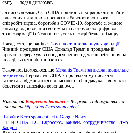
світу", - додав дипломат.
За його словами, ЄС і США повинні співпрацювати в п'яти
ключових питаннях - посилення багатостороннього
співробітництва, боротьба з COVID-19, боротьба зі зміною
клімату, відновлення економіки за допомогою цифрової
трансформації і об'єднання зусиль в сфері безпеки і миру.
Нагадаємо, що раніше
Трамп востаннє звернувся до нації
.
Чинний президент США Дональд Трамп в прощальній
промові перерахував свої досягнення під час перебування на
посаді, "якими він пишається".
Також повідомлялося, що
Меланія Трамп записала прощальне
звернення
. Перша леді США в прощальному посланні
закликала відмовитися від насильства і подякувала всім, хто
бореться з пандемією коронавірусу.
Новини від
Корреспондент.net
в Telegram. Підписуйтесь на
наш канал
https://t.me/korrespondentnet
Читайте Korrespondent.net в Google News
ТЕГИ:
США
,
ЕС
,
Евросоюз
,
Байден
,
сотрудничество
,
Джо
Байден
Якщо ви помітили помилку, виділіть необхідний текст і