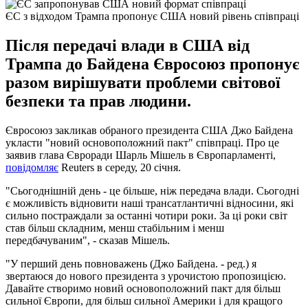
ЄС з відходом Трампа пропонує США новий рівень співпраці
Після передачі влади в США від
Трампа до Байдена Євросоюз пропонує
разом вирішувати проблеми світової
безпеки та прав людини.
Євросоюз закликав обраного президента США Джо Байдена
укласти "новий основоположний пакт" співпраці. Про це
заявив глава Євроради Шарль Мішель в Європарламенті,
повідомляє
Reuters в середу, 20 січня.
"Сьогоднішній день - це більше, ніж передача влади. Сьогодні
є можливість відновити наші трансатлантичні відносини, які
сильно постраждали за останні чотири роки. За ці роки світ
став більш складним, менш стабільним і менш
передбачуваним", - сказав Мішель.
"У перший день повноважень (Джо Байдена. - ред.) я
звертаюся до нового президента з урочистою пропозицією.
Давайте створимо новий основоположний пакт для більш
сильної Європи, для більш сильної Америки і для кращого