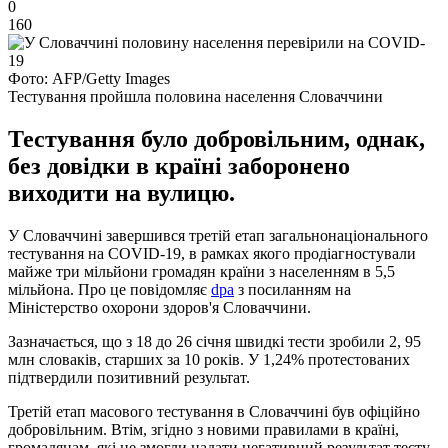
0
160
Фото: AFP/Getty Images
Тестування пройшла половина населення Словаччини
Тестування було добровільним, однак,
без довідки в країні заборонено
виходити на вулицю.
У Словаччині завершився третій етап загальнонаціонального
тестування на COVID-19, в рамках якого продіагностували
майже три мільйони громадян країни з населенням в 5,5
мільйона. Про це повідомляє
dpa
з посиланням на
Міністерство охорони здоров'я Словаччини.
Зазначається, що з 18 до 26 січня швидкі тести зробили 2, 95
млн словаків, старших за 10 років. У 1,24% протестованих
підтвердили позитивний результат.
Третій етап масового тестування в Словаччині був офіційно
добровільним. Втім, згідно з новими правилами в країні,
громадянам, які не змогли надати негативний результат тесту