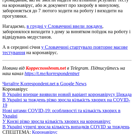
на коронавірус, або ж документ про хворобу в минулому,
забороняється до 7 лютого ходити на роботу і виходити на
прогулянки.
Нагадаємо,
в грудні у Словаччині ввели локдаун
,
заборонялося виходити з дому за винятком поїздок на роботу і
відвідувань медустанов.
А в середині січня
у Словаччині стартувало повторне масове
тестування
на коронавірус.
Новини від
Корреспондент.net
в Telegram. Підписуйтесь на
наш канал
https://t.me/korrespondentnet
Читайте Korrespondent.net в Google News
Коронавірус
В Україні вперше виявили новий варіант коронавірусу Цикада
В Україні за тиждень різко зросла кількість хворих на COVID-
19
Нові штами COVID-19: особливості та кількість хворих в
Україні
У Києві різко зросла кількість хворих на коронавірус
В Україні утричі зросла кількість випадків COVID за тиждень
СПЕЦТЕМА:
Коронавірус