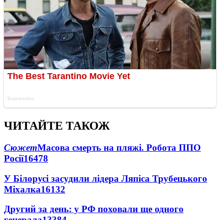
ЧИТАЙТЕ ТАКОЖ
Сюжет
Масова смерть на пляжі. Робота ППО
Росії
16478
У Білорусі засудили лідера Ляпіса Трубецького
Міхалка
16132
Другий за день: у РФ поховали ще одного
генерала
13384