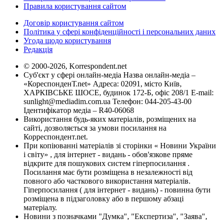
Правила користування сайтом
Договір користування сайтом
Політика у сфері конфіденційності і персональних даних
Угода щодо користування
Редакція
© 2000-2026, Korrespondent.net
Суб'єкт у сфері онлайн-медіа Назва онлайн-медіа –
«КореспонденТ.net» Адреса: 02091, місто Київ,
ХАРКІВСЬКЕ ШОСЕ, будинок 172-Б, офіс 208/1 E-mail:
sunlight@mediadim.com.ua
Телефон: 044-205-43-00
Ідентифікатор медіа – R40-06068
Використання будь-яких матеріалів, розміщених на
сайті, дозволяється за умови посилання на
Корреспондент.net.
При копіюванні матеріалів зі сторінки « Новини України
і світу» , для інтернет - видань - обов'язкове пряме
відкрите для пошукових систем гіперпосилання .
Посилання має бути розміщена в незалежності від
повного або часткового використання матеріалів.
Гіперпосилання ( для інтернет - видань) - повинна бути
розміщена в підзаголовку або в першому абзаці
матеріалу.
Новини з позначками "Думка", "Експертиза", "Заява",