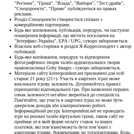
"Регіони", "Гроші", "Влада", "Вибори", "Тест-драйв",
"Спецпроекти", "Промо" публікуються на правах
реклами.
Розділ Спецпроекти створюється спільно з
комерційними партнерами.
Будь яке копіювання, публікація, передрук, чи наступне
поширення інформації, що містить посилання на
"Інтерфакс-Україна", EPA / UPG, суворо забороняється.
Власник веб-сторінки в розділі Я-Корреспондент є автор
публікації.
Будь-яке копіювання, передрук та відтворення
фотографічних творів та/або аудіовізуальних творів
правовласника Getty Images - суворо забороняється.
Матеріали сайту korrespondent.net призначені для осіб
старше 21 року (21+). Участь в азартних іграх може
викликати ігрову залежність. Дотримуйтесь правил
(принципів) відповідальної гри. При виявленні перших
ознак залежності негайно зверніться до спеціаліста.
Пам'ятайте, що участь в азартних іграх не може бути
джерелом доходів або альтернативою роботі.
Інформаційний ресурс korrespondent.net не проводить
ігри на реальні та/або віртуальні гроші, також сайт не
приймає ні в якій формі оплату ставок та інших
платежів, які пов’язані/можуть бути пов’язані з
азартними іграми, букмекерами чи тоталізаторами. Будь-